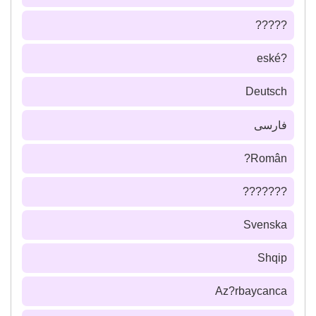
?????
?eské
Deutsch
فارسى
Român?
???????
Svenska
Shqip
Az?rbaycanca