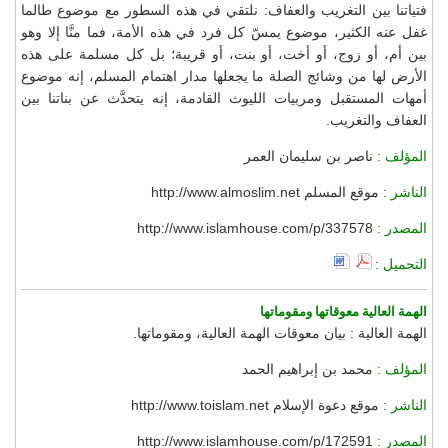
فتياتنا بين التغريب والعفاف: نلتقي في هذه السطور مع موضوع طالما
غفل عنه الكثير، موضوع يمسّ كل فرد في هذه الأمة، فما منَّا إلا وهو
بين أم، أو زوج، أو أخت، أو بنت، أو قريبة؛ بل كل مسلمة على هذه
الأرض لها من وشائج الصلة ما يجعلها مدار اهتمام المسلم، إنه موضوع
أمهات المستقبل ومربيات الليوث القادمة، إنه يتحدَّث عن بناتنا بين
العفاف والتغريب.
المؤلف :
ناصر بن سليمان العمر
الناشر :
موقع المسلم http://www.almoslim.net
المصدر :
http://www.islamhouse.com/p/337578
التحميل :
الهمة العالية معوقاتها ومقوماتها
الهمة العالية : بيان معوقات الهمة العالية، ومقوماتها.
المؤلف :
محمد بن إبراهيم الحمد
الناشر :
موقع دعوة الإسلام http://www.toislam.net
المصدر :
http://www.islamhouse.com/p/172591