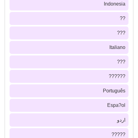
Indonesia
??
???
Italiano
???
??????
Português
Espa?ol
اردو
?????