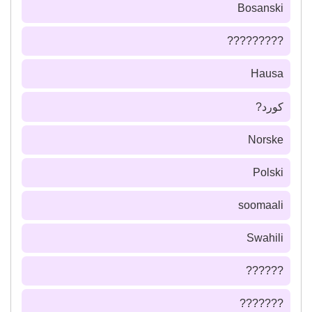
Bosanski
?????????
Hausa
كورد?
Norske
Polski
soomaali
Swahili
??????
???????