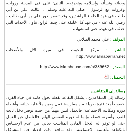
وحياته ونشأته وإسلامه وهجرته». الثاني: علي في المدينة وزواجه
وغزواته مع الرسول - صلى الله عليه وسلم -. الثالث: علي بن أبي
طالب في عهد الخلفاء الراشدين، وقد تضمن دور علي بن أبي طالب -
رضي الله عنه - في عهد كل خليفة على حِدة. الرابع: تناول الأحداث التي
حدثت في عهده حتى استشهاده.
المؤلف :
علي محمد الصلابي
الناشر :
مركز البحوث في مبرة الآل والأصحاب
http://www.almabarrah.net
المصدر :
http://www.islamhouse.com/p/339662
التحميل :
رسالة إلى المتقاعدين
رسالة إلى المتقاعدين : يشكل التقاعد نقطة تحول هامة في حياة الفرد،
خصوصاً بعد فترة طويلة من ممارسة عمل معين ملأ عليه حياته، وأعطاه
دوره ومكانته الاجتماعية؛ فالعمل ليس مهماً من حيث توفير دخل ثابت
للفرد وأسرته فقط، وإنما له دوره النفسي الهام. فالعاطل عن العمل
حتى لو توفر له الدخل المادي المناسب يعاني من عدم الإحساس
بالكفاءة وأهميته الاجتماعية، وقد يرافق ذلك ازدياد في المشاكل