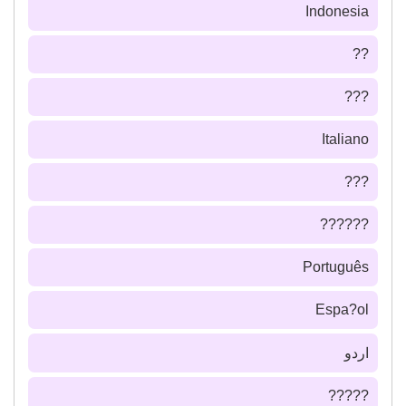
Indonesia
??
???
Italiano
???
??????
Português
Espa?ol
اردو
?????