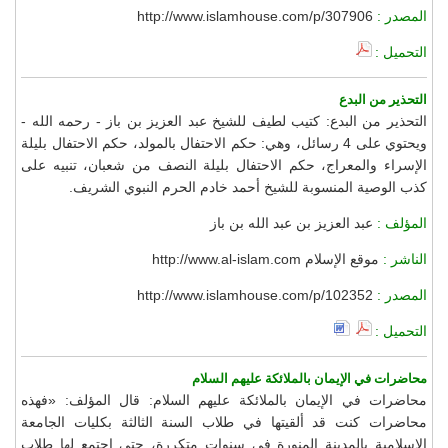
المصدر :
http://www.islamhouse.com/p/307906
التحميل :
التحذير من البدع
التحذير من البدع: كتيب لطيف للشيخ عبد العزيز بن باز - رحمه الله -
ويحتوي على 4 رسائل، وهي: حكم الاحتفال بالمولد، حكم الاحتفال بليلة
الإسراء والمعراج، حكم الاحتفال بليلة النصف من شعبان، تنبيه على
كذب الوصية المنسوبة للشيخ أحمد خادم الحرم النبوي الشريف.
المؤلف :
عبد العزيز بن عبد الله بن باز
الناشر :
موقع الإسلام http://www.al-islam.com
المصدر :
http://www.islamhouse.com/p/102352
التحميل :
محاضرات في الإيمان بالملائكة عليهم السلام
محاضرات في الإيمان بالملائكة عليهم السلام: قال المؤلف: «فهذه
محاضرات كنت قد ألقيتها في طلاب السنة الثالثة بكليات الجامعة
الإسلامية بالمدينة المنورة في سنوات متكررة، حتى اجتمع لها طلاب