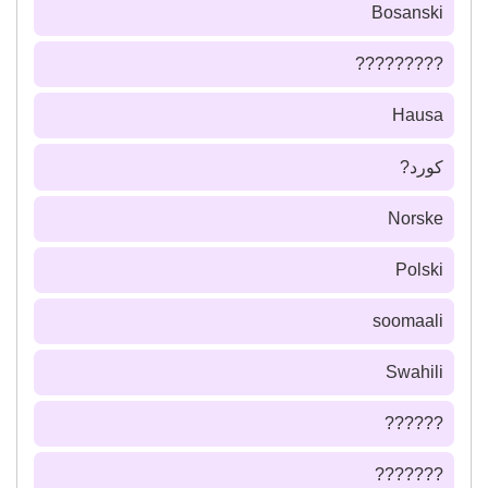
Bosanski
?????????
Hausa
كورد?
Norske
Polski
soomaali
Swahili
??????
???????