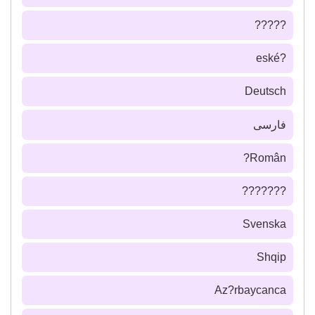
?????
?eské
Deutsch
فارسى
Român?
???????
Svenska
Shqip
Az?rbaycanca