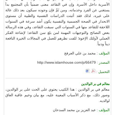
الأسرية داخل الأسرة. وإن في التقاعد معنى ضمنياً بأن المجتمع بدأ
يستغني عن الفرد وخدماته، ومن ثَمَّ فإن وجوده سيكون بعد ذلك عالة
على غيره، لذلك فقد أثبتت الدراسات النفسية والطبية أن مستوى
الانحدار في الصحة الجسمية والنفسية يكون أشد سرعة في السنوات
اللاحقة للتقاعد منها في السنوات التي سبقت التقاعد، وفي هذه الرسالة
بعض النصائح والتوجيهات المهمة لمن بلغ سن التقاعد؛ لإشاعة الفكر
العملي لأولئك الإخوة؛ للفت نظرهم للعمل في المجالات الخيرة النافعة
ديناً ودنياً.
المؤلف :
محمد بن علي العرفج
المصدر :
http://www.islamhouse.com/p/66479
التحميل :
معالم في بر الوالدين
معالم في بر الوالدين : هذا الكتيب يحتوي على الحث على بر الوالدين،
وصور ذلك، مع ذكر الأسباب المعينة عليه، مع بيان وخيم عاقبة العاق
لوالديه.
المؤلف :
عبد العزيز بن محمد السدحان