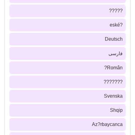
?????
?eské
Deutsch
فارسى
Român?
???????
Svenska
Shqip
Az?rbaycanca