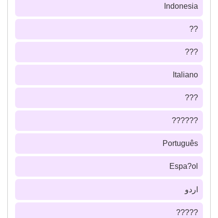
Indonesia
??
???
Italiano
???
??????
Português
Espa?ol
اردو
?????