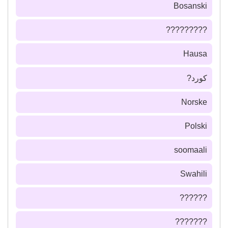
Bosanski
?????????
Hausa
كورد?
Norske
Polski
soomaali
Swahili
??????
???????