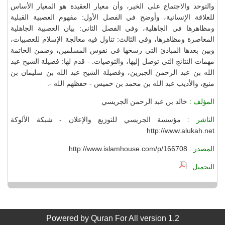
والتوحد والاجتماع على الخير، وأن معيار العقيدة هو المعيار الأساس
للعلاقة الإنسانية، وأوضح في الفصل الأول: مفهوم العصبية القبلية
ومظاهرها في الجاهلية، وفي الفصل الثاني: بيان العصبية الجاهلية
المعاصرة ومظاهرها، وفي الثالث: تناول فيه معالجة الإسلام للعصبيات،
وبين بعدها المبادئ التي رسخها في نفوس المسلمين، وضمن الخاتمة
مهمات النتائج التي توصل إليها، والتوصيات. - قدم لها: فضيلة الشيخ عبد
الله بن عبد الرحمن الجبرين، وفضيلة الشيخ عبد الله بن سليمان بن
منيع، والأديب عبد الله بن محمد بن خميس - حفظهم الله -.
المؤلف :
خالد بن عبد الرحمن الجريسي
الناشر :
مؤسسة الجريسي للتوزيع والإعلان - شبكة الألوكة
http://www.alukah.net
المصدر :
http://www.islamhouse.com/p/166708
التحميل :
Powered by
Quran For All
version 1.2