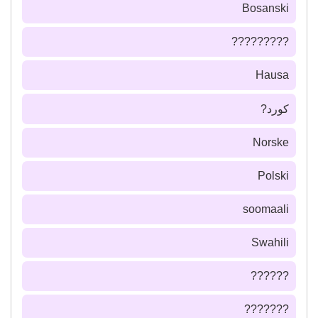
Bosanski
?????????
Hausa
كورد?
Norske
Polski
soomaali
Swahili
??????
???????