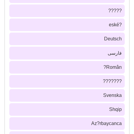
?????
?eské
Deutsch
فارسى
Român?
???????
Svenska
Shqip
Az?rbaycanca