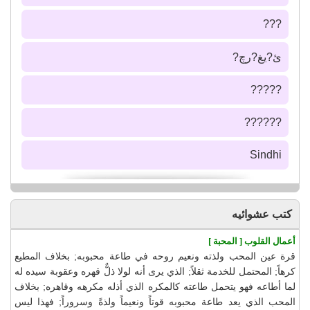
???
ئ?يغ?رچ?
?????
??????
Sindhi
كتب عشوائيه
أعمال القلوب [ المحبة ]
قرة عين المحب ولذته ونعيم روحه في طاعة محبوبه; بخلاف المطيع
كرهاً; المحتمل للخدمة ثقلاً; الذي يرى أنه لولا ذلٌّ قهره وعقوبة سيده له
لما أطاعه فهو يتحمل طاعته كالمكره الذي أذله مكرهه وقاهره; بخلاف
المحب الذي يعد طاعة محبوبه قوتاً ونعيماً ولذةً وسروراً; فهذا ليس