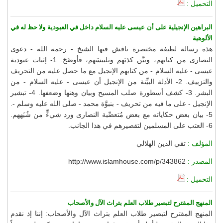
التحميل :
البراهين الإنجيلية على أن عيسى عليه السلام داخل في العبودية ولا حظ له في
الألوهية
هذه رسالة لطيفة مختصرة ناقش فيها الشيخ - رحمه الله - دعوى
النصارى من كتابهم، وبيَّن كذبَهم وتلبيسَهم، فأوضَحَ: 1- إثبات عبودية
عيسى - عليه السلام - من كتابهم الإنجيل مع ما حصل عليه من التحريف
والتزييف. 2- الأدلة البيِّنة من الإنجيل أن عيسى - عليه السلام - من
البشر. 3- كشف أسطورة صلب المسيح وبيان وهنها وضعفها. 4- تبشير
الإنجيل - على ما فيه من تحريف - بنبوَّة محمد - صلى الله عليه وسلم -.
5- بيان بعض حكاياته مع بعض مُتعصِّبة النصارى ورد شيءٍّ من شُبَههم.
6- العتب على المسلمين لتقصيرهم في هذا الجانب.
المؤلف :
تقي الدين الهلالي
المصدر :
http://www.islamhouse.com/p/343862
التحميل :
المنهج المقترح لتبصير طلاب العلم بتراث الآل والأصحاب
المنهج المقترح لتبصير طلاب العلم بتراث الآل والأصحاب: إننا إذ نقدم