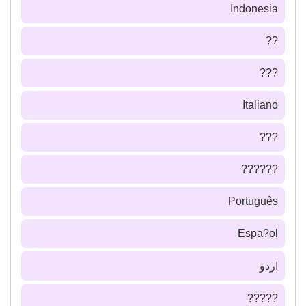
Indonesia
??
???
Italiano
???
??????
Português
Espa?ol
اردو
?????