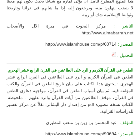
هذا المنهج المقترح لنأمل أن يؤتى ثماره مع شبابنا بحيث يكون لهم معيناً
لا ينضب ينهلون منه، ويرجعون إليه إذا ما شابهم في تراثنا وتاريخنا
وثوابتنا الإسلامية شك أو ريبة
الناشر :
مركز البحوث في مبرة الآل والأصحاب
http://www.almabarrah.net
المصدر :
http://www.islamhouse.com/p/60714
التحميل :
الطعن في القرآن الكريم و الرد على الطاعنين في القرن الرابع عشر الهجري
الطعن في القرآن الكريم و الرد على الطاعنين في القرن الرابع عشر
الهجري : يحتوي هذا الكتاب على بيان تاريخ الطعن في القرآن والكتب
المؤلفة فيه، ثم بيان أسباب الطعن في القرآن، مواجهة دعاوى الطعن
في القرآن، موقف الطاعنين من آيات القرآن والرد عليهم. - ملحوظة:
الكتاب نسخة مصورة pdf من إصدار دار البشائر، نقلاً عن مركز تفسير
للدراسات القرآنية.
المؤلف :
عبد المحسن بن زبن بن متعب المطيري
المصدر :
http://www.islamhouse.com/p/90694