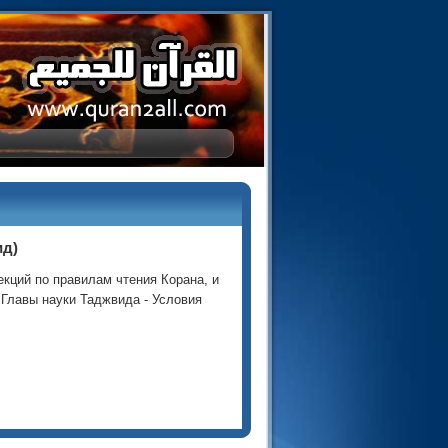
ид)
екций по правилам чтения Корана, и
 Главы науки Таджвида - Условия