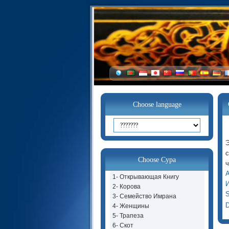
Choose language
Э
с
Choose Сура
ч
А
1- Открывающая Книгу
И
2- Корова
S
3- Семейство Имрана
D
4- Женщины
5- Трапеза
6- Скот