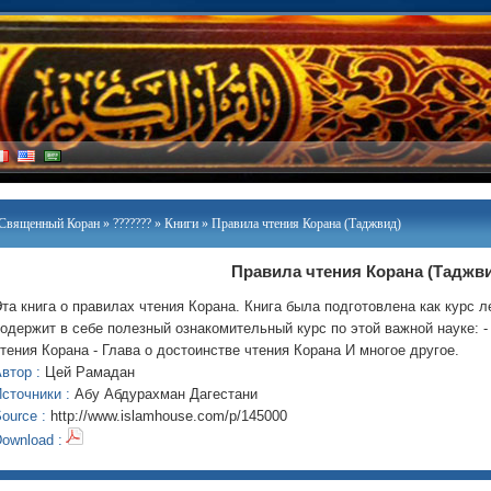
Священный Коран
»
???????
»
Книги
» Правила чтения Корана (Таджвид)
Правила чтения Корана (Таджв
та книга о правилах чтения Корана. Книга была подготовлена как курс л
одержит в себе полезный ознакомительный курс по этой важной науке: -
тения Корана - Глава о достоинстве чтения Корана И многое другое.
втор :
Цей Рамадан
сточники :
Абу Абдурахман Дагестани
ource :
http://www.islamhouse.com/p/145000
ownload :