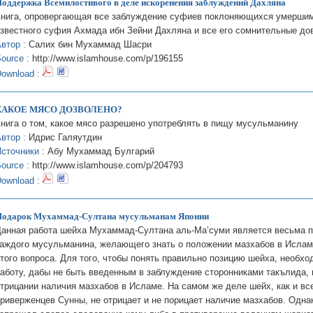
оддержка Всемилостивого в деле искоренения заблуждений Дахляна
нига, опровергающая все заблуждение суфиев поклоняющихся умершим
звестного суфия Ахмада ибн Зейни Дахляна и все его сомнительные до
втор :
Салих бин Мухаммад Шасри
ource :
http://www.islamhouse.com/p/196155
ownload :
КАКОЕ МЯСО ДОЗВОЛЕНО?
нига о том, какое мясо разрешено употреблять в пищу мусульманину
втор :
Идрис Галяутдин
сточники :
Абу Мухаммад Булгарий
ource :
http://www.islamhouse.com/p/204793
ownload :
Подарок Мухаммад-Султана мусульманам Японии
анная работа шейха Мухаммад-Султана аль-Ма’суми является весьма п
аждого мусульманина, желающего знать о положении мазхабов в Ислам
того вопроса. Для того, чтобы понять правильно позицию шейха, необх
аботу, дабы не быть введенным в заблуждение сторонниками такълида
трицании наличия мазхабов в Исламе. На самом же деле шейх, как и в
риверженцев Сунны, не отрицает и не порицает наличие мазхабов. Однак