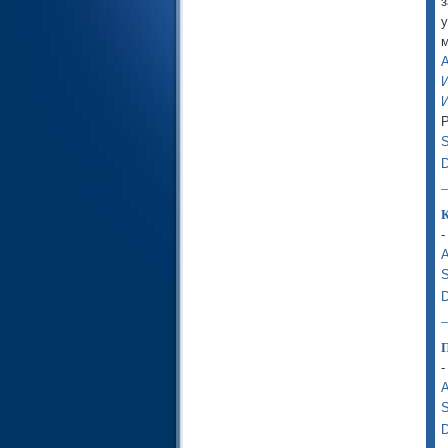
30- Pумы
з
31- Лукмaн
у
32- Поклон
м
33- Сонмы
А
34- Caбa
И
35- Ангелы
И
36- Йa Cин
37- Стоящие в ряд
S
38- Сод
D
39- Толпы
40- Верующий
41- Разъяснены
К
42- Совет
-
43- Украшения
А
44- Дым
S
45- Коленопреклоненная
D
46- Пески
47- Муxaммaд
48- Победа
П
49- Комнаты
-
50- Кaф
А
51- Рассеивающие
S
52- Гора
D
53- Звезда