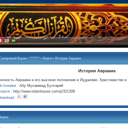
Священный Коран
»
???????
»
Книги
» История Авраама
История Авраама
ичность Авраама и его высокое положение в Иудаизме, Христианстве и
сточники :
Абу Мухаммад Булгарий
ource :
http://www.islamhouse.com/p/321308
ownload :
Книги