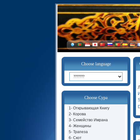
Choose language
Л
И
Choose Сура
S
D
1- Открывающая Книгу
2- Корова
3- Семейство Имрана
4- Женщины
5- Трапеза
6- Скот