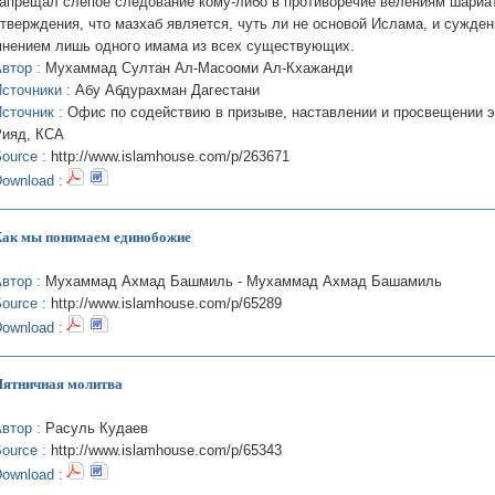
апрещал слепое следование кому-либо в противоречие велениям шариат
тверждения, что мазхаб является, чуть ли не основой Ислама, и сужде
нением лишь одного имама из всех существующих.
втор :
Мухаммад Султан Ал-Масооми Ал-Кхажанди
сточники :
Абу Абдурахман Дагестани
сточник :
Офис по содействию в призыве, наставлении и просвещении этн
Рияд, КСА
ource :
http://www.islamhouse.com/p/263671
ownload :
ак мы понимаем единобожие
втор :
Мухаммад Ахмад Башмиль - Мухаммад Ахмад Башамиль
ource :
http://www.islamhouse.com/p/65289
ownload :
ятничная молитва
втор :
Расуль Кудаев
ource :
http://www.islamhouse.com/p/65343
ownload :