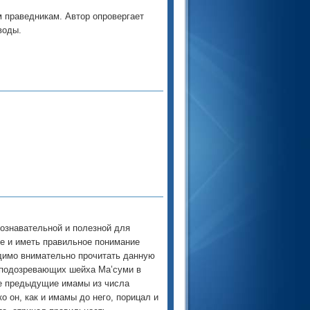
 праведникам. Автор опровергает
воды.
ознавательной и полезной для
е и иметь правильное понимание
одимо внимательно прочитать данную
, подозревающих шейха Ма’суми в
се предыдущие имамы из числа
о он, как и имамы до него, порицал и