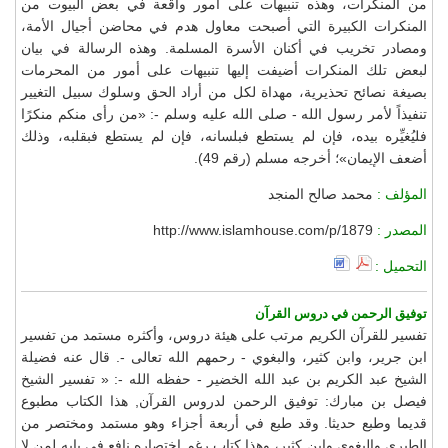
من المنكرات، وهذه تنبيهات على أمور واقعة في بعض البيوت من
المنكرات الكبيرة التي أصبحت معاول هدم في محاضن أجيال الأمة،
ومصادر تخريب في أكنان الأسرة المسلمة. وهذه الرسالة في بيان
لبعض تلك المنكرات أضيفت إليها تنبيهات على أمور من المحرمات
بصيغة نصائح تحذيرية، مهداة لكل من أراد الحق وسلوك سبيل التغيير
تنفيذاً لأمر رسول الله - صلى الله عليه وسلم -: «من رأى منكم منكرًا
فليُغيِّره بيده، فإن لم يستطع فبلسانه، فإن لم يستطع فبقلبه، وذلك
أضعف الإيمان»؛ أخرجه مسلم (رقم 49).
المؤلف :
محمد صالح المنجد
المصدر :
http://www.islamhouse.com/p/1879
التحميل :
توفيق الرحمن في دروس القرآن
تفسير للقرآن الكريم مرتب على هيئة دروس، وأكثره مستمد من تفسير
ابن جرير، وابن كثير، والبغوي - رحمهم الله تعالى -. قال عنه فضيلة
الشيخ عبد الكريم بن عبد الله الخضير - حفظه الله -: « تفسير الشيخ
فيصل بن مبارك: توفيق الرحمن لدروس القرآن, هذا الكتاب مطبوع
قديما وطبع حديثا. وقد طبع في أربعة أجزاء وهو مستمد ومختصر من
الطبري والبغوي وابن كثير، وهذا كتاب رغم اختصاره نافع في بابه لمن لا