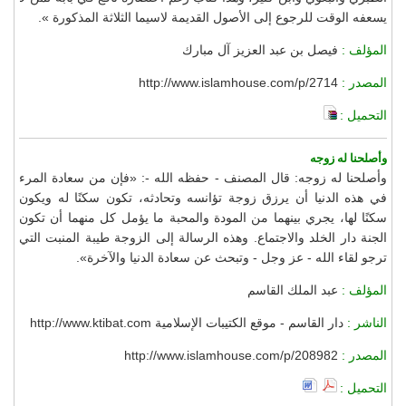
يسعفه الوقت للرجوع إلى الأصول القديمة لاسيما الثلاثة المذكورة ».
المؤلف :
فيصل بن عبد العزيز آل مبارك
المصدر :
http://www.islamhouse.com/p/2714
التحميل :
وأصلحنا له زوجه
وأصلحنا له زوجه: قال المصنف - حفظه الله -: «فإن من سعادة المرء
في هذه الدنيا أن يرزق زوجة تؤانسه وتحادثه، تكون سكنًا له ويكون
سكنًا لها، يجري بينهما من المودة والمحبة ما يؤمل كل منهما أن تكون
الجنة دار الخلد والاجتماع. وهذه الرسالة إلى الزوجة طيبة المنبت التي
ترجو لقاء الله - عز وجل - وتبحث عن سعادة الدنيا والآخرة».
المؤلف :
عبد الملك القاسم
الناشر :
دار القاسم - موقع الكتيبات الإسلامية http://www.ktibat.com
المصدر :
http://www.islamhouse.com/p/208982
التحميل :