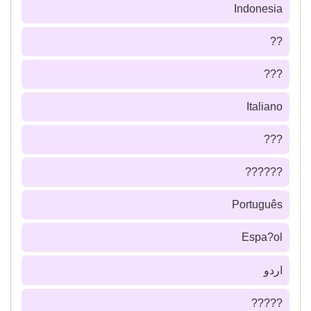
Indonesia
??
???
Italiano
???
??????
Português
Espa?ol
اردو
?????