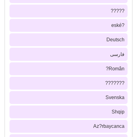
?????
?eské
Deutsch
فارسى
Român?
???????
Svenska
Shqip
Az?rbaycanca