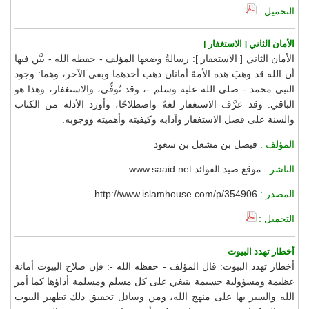
التحميل :
الأمان الثاني [ الاستغفار ]
الأمان الثاني [ الاستغفار ]: رسالةٌ وضعها المؤلف - حفظه الله - بيَّن فيها
أن الله قد وهبَ هذه الأمةَ أمانان ذهب أحدهما وبقي الآخر، وهما: وجود
النبي محمد - صلى الله عليه وسلم -، وقد تُوفِّي، والاستغفار، وهذا هو
الباقي. وقد عرَّف الاستغفار لغةً واصطلاحًا، وأورد الأدلة من الكتاب
والسنة على فضل الاستغفار وآدابه وكيفيته وأهميته ووجوبه.
المؤلف :
فيصل بن مشعل بن سعود
الناشر :
موقع صيد الفوائد www.saaid.net
المصدر :
http://www.islamhouse.com/p/354906
التحميل :
أخطار تهدد البيوت
أخطار تهدد البيوت: قال المؤلف - حفظه الله -: فإن صلاح البيوت أمانة
عظيمة ومسؤولية جسيمة ينبغي على كل مسلم ومسلمة أداؤها كما أمر
الله والسير بها على منهج الله، ومن وسائل تحقيق ذلك تطهير البيوت