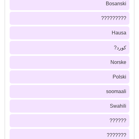
Bosanski
?????????
Hausa
كورد?
Norske
Polski
soomaali
Swahili
??????
???????