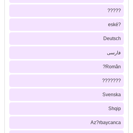
?????
?eské
Deutsch
فارسى
Român?
???????
Svenska
Shqip
Az?rbaycanca