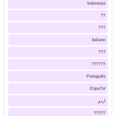
Indonesia
??
???
Italiano
???
??????
Português
Espa?ol
اردو
?????