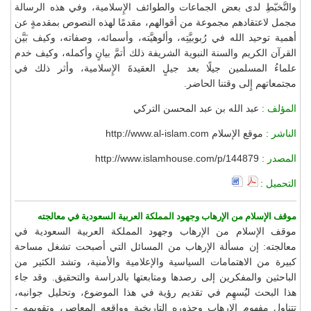
والتَّخبّطِ لدى بعض الجماعات والطوائف الإِسلامية، وفي هذه الرسالة
مجمل لاعتقادهم مجموعة من أقوالهم، مقدمًا لهذه النصوص بمقدمةٍ عن
أهمية توحيد الله في رُبوبيَّتِه، وألوهيَّته، وأسمائه، وصفاته، وكيف بَيَّن
القرآن الكريم والسنة النبوية الشريفة ذلك أتمَّ بيانٍ وأكمله، وكيف خدم
علماءُ المسلمين جيلًا بعد جيلٍ العقيدةَ الإِسلامية، وأثر ذلك في
مجتمعاتهم إِلى وقتنا الحاضر.
المؤلف :
عبد الله بن عبد المحسن التركي
الناشر :
موقع الإسلام http://www.al-islam.com
المصدر :
http://www.islamhouse.com/p/144879
التحميل :
موقف الإسلام من الإرهاب وجهود المملكة العربية السعودية في معالجته
موقف الإسلام من الإرهاب وجهود المملكة العربية السعودية في
معالجته: إن مسألة الإرهاب من المسائل التي أصبحت تشغل مساحة
كبيرة من الاهتمامات السياسية والإعلامية والأمنية، وتشد الكثير من
الباحثين والمفكرين إلى رصدها ومتابعتها بالدراسة والتحقيق. وقد جاء
هذا البحث ليُسهِم في تقديم رؤية في هذا الموضوع، وتحليل جوانبه،
تتناول مفهوم الإرهاب وجذوره التاريخية وواقعه المعاصر، وتقويمه -