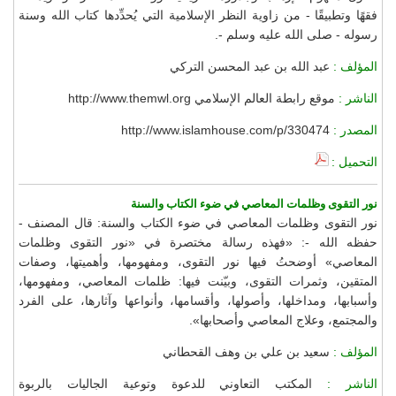
فقهًا وتطبيقًا - من زاوية النظر الإسلامية التي يُحدِّدها كتاب الله وسنة
رسوله - صلى الله عليه وسلم -.
المؤلف :
عبد الله بن عبد المحسن التركي
الناشر :
موقع رابطة العالم الإسلامي http://www.themwl.org
المصدر :
http://www.islamhouse.com/p/330474
التحميل :
نور التقوى وظلمات المعاصي في ضوء الكتاب والسنة
نور التقوى وظلمات المعاصي في ضوء الكتاب والسنة: قال المصنف -
حفظه الله -: «فهذه رسالة مختصرة في «نور التقوى وظلمات
المعاصي» أوضحتُ فيها نور التقوى، ومفهومها، وأهميتها، وصفات
المتقين، وثمرات التقوى، وبيّنت فيها: ظلمات المعاصي، ومفهومها،
وأسبابها، ومداخلها، وأصولها، وأقسامها، وأنواعها وآثارها، على الفرد
والمجتمع، وعلاج المعاصي وأصحابها».
المؤلف :
سعيد بن علي بن وهف القحطاني
الناشر :
المكتب التعاوني للدعوة وتوعية الجاليات بالربوة