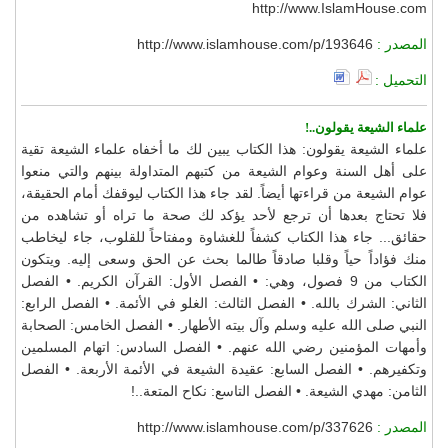
http://www.IslamHouse.com
المصدر :
http://www.islamhouse.com/p/193646
التحميل :
علماء الشيعة يقولون..!
علماء الشيعة يقولون: هذا الكتاب يبين لك ما أخفاه علماء الشيعة تقية
على أهل السنة وعوام الشيعة من كتبهم المتداولة بينهم والتي منعوا
عوام الشيعة من قراءتها أيضاً. لقد جاء هذا الكتاب ليوقفك أمام الحقيقة،
فلا تحتاج بعدها أن ترجع لأحد يؤكد لك صحة ما تراه أو تشاهده من
حقائق... جاء هذا الكتاب كشفاً للغشاوة ومفتاحاً للقلوب، جاء ليخاطب
منك فؤاداً حياً وقلبا صادقاً طالما بحث عن الحق وسعى إليه. ويتكون
الكتاب من 9 فصول، وهي: • الفصل الأول: القرآن الكريم. • الفصل
الثاني: الشرك بالله. • الفصل الثالث: الغلو في الأئمة. • الفصل الرابع:
النبي صلى الله عليه وسلم وآل بيته الأطهار. • الفصل الخامس: الصحابة
وأمهات المؤمنين رضي الله عنهم. • الفصل السادس: اتهام المسلمين
وتكفيرهم. • الفصل السابع: عقيدة الشيعة في الأئمة الأربعة. • الفصل
الثامن: مهدي الشيعة. • الفصل التاسع: نكاح المتعة..!
المصدر :
http://www.islamhouse.com/p/337626