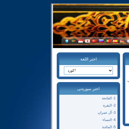
اختر اللغة
،
اختر سوره‌تی
1- الفاتحة‌
2- البقرة
3- آل عمران
4- النساء
5- المائدة