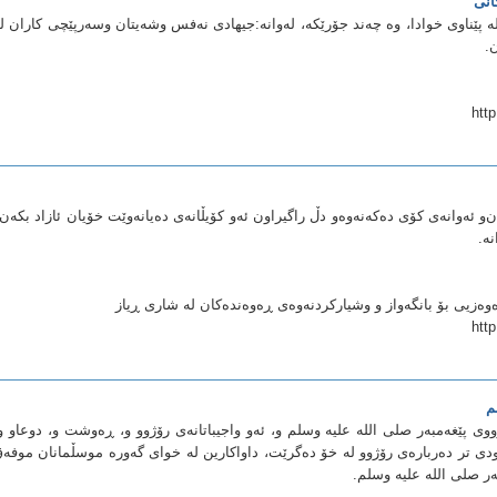
انی
پێناوی خوادا، وه‌ چه‌ند جۆرێكه‌، له‌وانه‌:جیهادی نه‌فس وشه‌یتان وسه‌رپێچی كاران له
.
htt
‌و ئه‌وانه‌ی‌ كۆی‌ ده‌كه‌نه‌وه‌‌و دڵ راگیراون ئه‌و كۆیڵانه‌ی‌ ده‌یانه‌وێت خۆیان ئازاد بكه‌ن‌
ه‌.
‌وه‌زیی بۆ بانگه‌واز و وشیاركردنه‌وه‌ی ڕه‌وه‌نده‌كان له‌ شاری ڕیاز
htt
م
رۆژووی پێغه‌مبه‌ر صلى الله عليه وسلم و، ئه‌و واجیباتانه‌ی رۆژوو و، ڕه‌وشت و، دوعاو و
دی تر ده‌رباره‌ی رۆژوو له‌ خۆ ده‌گرێت، داواكارین له‌ خوای گه‌وره‌ موسڵمانان موفه‌
ه‌ر صلى الله عليه وسلم.