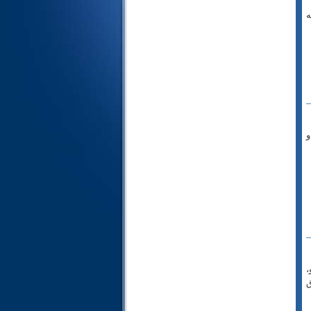
24- النور
‌
25- الفرقان
26- الشعراء
27- النمل
28- القصص
29- العنكبوت
30- الروم
و
31- لقمان
32- السجدة
33- الأحزاب
34- سبأ
35- فاطر
36- يس
37- الصافات
38- ص
،
39- الزمر
ق
40- غافر
41- فصلت