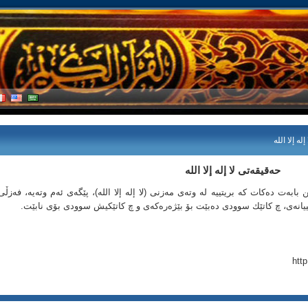
له إلا الله
حه‌قیقه‌تی لا إله إلا الله
بابه‌ت ده‌كات كه‌ بریتییه‌ له‌ وته‌ی مه‌زنی (لا إله إلا الله)، پێگه‌ی ئه‌م وته‌یه‌، فه‌زڵی
انییانه‌ی، چ كاتێك سوودی ده‌بێت بۆ بێژه‌ره‌كه‌ی و چ كاتێكیش سوودی بۆی نابێت.
htt