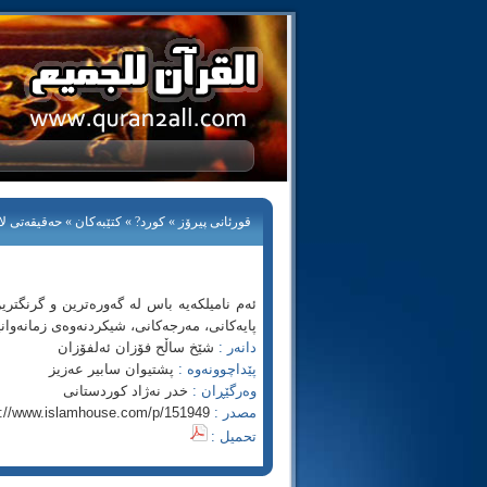
قورئانی پیرۆز
»
كورد?
»
كتێبه‌كان
» حه‌قیقه‌تی لا إ
ئه‌م نامیلكه‌یه‌ باس له‌ گه‌وره‌ترین و گرنگترین 
پایه‌كانی، مه‌رجه‌كانی، شیكردنه‌وه‌ی زمانه‌و
دانه‌ر :
شێخ ساڵح فۆزان ئه‌لفۆزان
پێداچوونه‌وه‌ :
پشتیوان سابیر عه‌زیز
وه‌رگێڕان :
خدر نه‌ژاد كوردستانی
مصدر :
p://www.islamhouse.com/p/151949
تحميل :