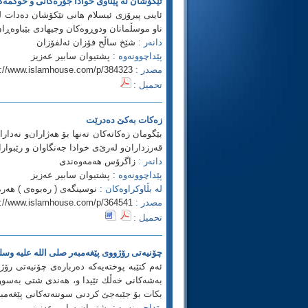
تێكۆشان له‌ پێناوی خوادا جۆره‌كانی و حوكمه‌ك
ئاینی پیرۆزی ئیسلام هانی تێكۆشان ده‌دات له‌ 
ناو موسڵمانان ودوڕوه‌كان وجیهادی بێباوه‌ڕان
دانه‌ر :
شێخ ساڵح فۆزان ئه‌لفۆزان
پێداچوونه‌وه‌ :
پشتیوان سابیر عه‌زیز
مصدر :
p://www.islamhouse.com/p/384323
تحميل :
زه‌كات به‌كێ‌ ده‌درێت
بێگومان زه‌كاته‌كان ته‌نها بۆ هه‌ژاران‌و نه‌داران
قه‌رزداران‌و له‌رێ‌ی‌ خوادا جه‌نگاوان ‌و رێبواران
دانه‌ر :
زاگرۆس هه‌مه‌وه‌ندی
پێداچوونه‌وه‌ :
پشتیوان سابیر عه‌زیز
له‌ بڵاوكراوه‌كان :
نوسینگه‌ی ( ره‌بوه‌ی ) هه‌ره
مصدر :
p://www.islamhouse.com/p/364541
تحميل :
چۆنیه‌تی رۆژووی پێغه‌مبه‌ر صلى الله عليه وسل
ئه‌م كتێبه‌ پوخته‌یه‌كه‌ ده‌رباره‌ی چۆنیه‌تی 
به‌شه‌كانی خه‌ڵك تێیدا و، هه‌ندی شتی به‌سوو
بكات بۆ جێبه‌جێ كردنی سوننه‌ته‌كانی پێغه‌مب
پێداچوونه‌وه‌ :
پشتیوان سابیر عه‌زیز