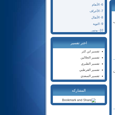
6- الأنعام
7- الأعراف
8- الأنفال
ی
9- التوبة
10- يونس
11- هود
اختر تفسير
12- يوسف
13- الرعد
تفسير ابن كثر
14- إبراهيم
تفسير الجلالين
15- الحجر
تفسير الطبري
16- النحل
تفسير القرطبي
ن
17- الإسراء
تفسير السعدي
18- الكهف
19- مريم
المشاركه
20- طه
21- الأنبياء
22- الحج
23- المؤمنون