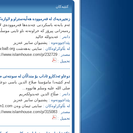
كتێبه‌كان
زنجیره‌یه‌ك له‌ فه‌رمووده‌ هه‌ڵبه‌ستراو و لاوازه
ئه‌م بابه‌ته‌ باسكردنی چه‌نده‌ها فه‌رمووده‌ی ل
ره‌مه‌زانی پیرۆز كه‌ خراونه‌ته‌ ناو ئاینی موسڵ
دانه‌ر :
عه‌بدولله خالید
پێداچوونه‌وه‌ :
پشتیوان سابیر عه‌زیز
له‌ بڵاوكراوه‌كان :
سایتی به‌هه‌شت http://www.ba8.org
مصدر :
p://www.islamhouse.com/p/232729
تحميل :
دوعاو ئه‌ذكارو ئاداب بۆ منداڵان له‌ سوننه‌تی
له‌م كتێبه‌دا مامۆستا صلاح الدین باسی دوعاو
صلى الله عليه وسلم هاتووه‌...
دانه‌ر :
صڵاح الدین عه‌بدولكه‌ریم
پێداچوونه‌وه‌ :
پشتیوان سابیر عه‌زیز
له‌ بڵاوكراوه‌كان :
سایتی ئیمان وه‌ن http://www.iman1.com
مصدر :
p://www.islamhouse.com/p/315083
تحميل :