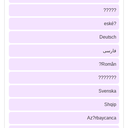
?????
?eské
Deutsch
فارسى
Român?
???????
Svenska
Shqip
Az?rbaycanca