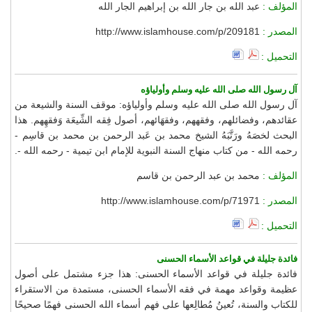
المؤلف :
عبد الله بن جار الله بن إبراهيم الجار الله
المصدر :
http://www.islamhouse.com/p/209181
التحميل :
آل رسول الله صلى الله عليه وسلم وأولياؤه
آل رسول الله صلى الله عليه وسلم وأولياؤه: موقف السنة والشيعة من
عقائدهم، وفضائلهم، وفقههم، وفقهَائهم، أصول فِقه الشِّيعَة وَفقهِهم. هذا
البحث لخصَهُ ورَتَّبَهُ الشيخ محمد بن عَبد الرحمن بن محمد بن قاسِم -
رحمه الله - من كتاب منهاج السنة النبوية للإمام ابن تيمية - رحمه الله -.
المؤلف :
محمد بن عبد الرحمن بن قاسم
المصدر :
http://www.islamhouse.com/p/71971
التحميل :
فائدة جليلة في قواعد الأسماء الحسنى
فائدة جليلة في قواعد الأسماء الحسنى: هذا جزء مشتمل على أصول
عظيمة وقواعد مهمة في فقه الأسماء الحسنى، مستمدة من الاستقراء
للكتاب والسنة، تُعينُ مُطالِعها على فهم أسماء الله الحسنى فهمًا صحيحًا