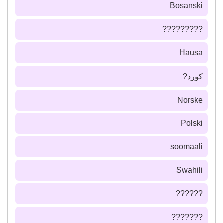
Bosanski
?????????
Hausa
كورد?
Norske
Polski
soomaali
Swahili
??????
???????