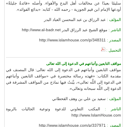
سليمًا بعيدًا عن مخالفات أهل البدع والأهواء. وأصله «فائدةٌ جليلةٌ»
أودعها الإمام ابن قيم الجوزية - رحمه الله - كتابه: «بدائع الفوائد».
المؤلف :
عبد الرزاق بن عبد المحسن العباد البدر
الناشر :
موقع الشيخ عبد الرزاق البدر http://www.al-badr.net
المصدر :
http://www.islamhouse.com/p/348311
التحميل :
مواقف التابعين وأتباعهم في الدعوة إلى الله تعالى
مواقف التابعين وأتباعهم في الدعوة إلى الله تعالى: قال المصنف في
مقدمة الكتاب: «فهذه رسالة مختصرة في «مواقف التابعين وأتباعهم
في الدعوة إلى اللَّه تعالى»، بيَّنتُ فيها نماذج من المواقف المشرفة في
الدعوة إلى اللَّه سبحانه وتعالى».
المؤلف :
سعيد بن علي بن وهف القحطاني
الناشر :
المكتب التعاوني للدعوة وتوعية الجاليات بالربوة
http://www.IslamHouse.com
المصدر :
http://www.islamhouse.com/p/337971