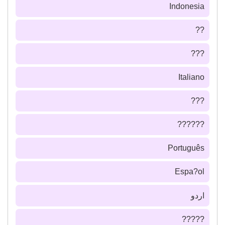
Indonesia
??
???
Italiano
???
??????
Português
Espa?ol
اردو
?????