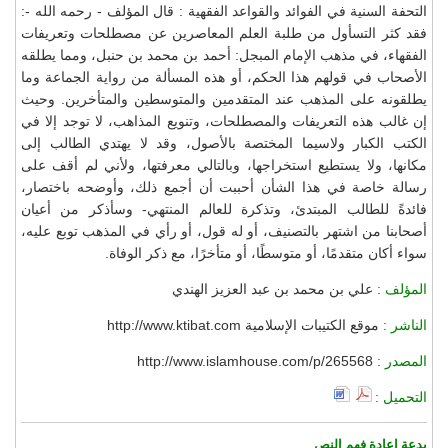
التحفة السنية في الفوائد والقواعد الفقهية : قال المؤلف - رحمه الله -:
فقد كثر التسأول من طلبة العلم المعاصرين عن مصطلحات وتعريفات
الفقهاء، في مذهب الإمام المبجل: أحمد بن محمد بن حنبل، ومما يطلقه
الأصحاب في قولهم هذا الحكم، أو هذه المسألة من رواية الجماعة وما
يطلقونه على المذهب عند المتقدمين والمتوسطين والمتأخرين. وحيث
إن غالب هذه التعريفات والمصطلحات، وتنويع المذاهب، لا توجد إلا في
الكتب الكبار ولاسيما المختصة بالأصول، وقد لا يهتدي الطالب إلى
مكانها، ولا يستطيع استخراجها، وبالتالي معرفتها، ولأني لم أقف على
رسالة خاصة في هذا الشأن أحببت أن أجمع ذلك، وأوضحه باختصار،
فائدةً للطالب المبتدئ، وتذكرة للعالم المنتهي- وسأذكر من أعيان
أصحابنا من اشتهر بالتصنيف، أو له قول، أو رأي في المذهب توبع عليه،
سواء أكان متقدمًا، أو متوسطًا، أو متأخرًا، مع ذكر الوفاة.
المؤلف :
علي بن محمد بن عبد العزيز الهندي
الناشر :
موقع الكتيبات الإسلامية http://www.ktibat.com
المصدر :
http://www.islamhouse.com/p/265568
التحميل :
بدعة إعادة فهم النص