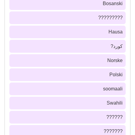
Bosanski
?????????
Hausa
كورد?
Norske
Polski
soomaali
Swahili
??????
???????