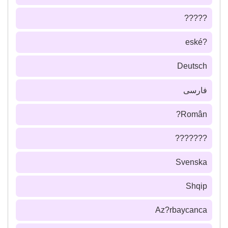
?????
?eské
Deutsch
فارسى
Român?
???????
Svenska
Shqip
Az?rbaycanca