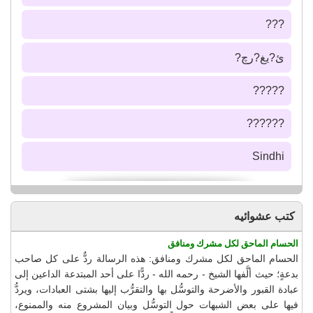
???
ئ?يغ?رچ?
?????
??????
Sindhi
كتب عشوائيه
الحسام الماحق لكل مشرك ومنافق
الحسام الماحق لكل مشرك ومنافق: هذه الرسالة ردٌّ على كل صاحب
بدعةٍ؛ حيث ألَّفها الشيخ - رحمه الله - ردًّا على أحد المبتدعة الداعين إلى
عبادة القبور والأضرحة والتوسُّل بها والتقرُّب إليها بشتى العبادات، ويردُّ
فيها على بعض الشبهات حول التوسُّل وبيان المشروع منه والممنوع،