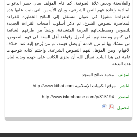
والفلاسفة وبعض غلاة الصوفية. كما قام المؤلف ببيان خطر الدعوات
المنادية بإعادة فهم النص الشرعي، وبيان الأسس التي بنيت عليها هذه
الدعوات؛ مشيرًا في عنوان مستقل إلى النتائج الخطيرة للقراءة
المعاصرة لنصوص الشرع. ثم ذكر أسلوب أصحاب القراءة الجديدة
للنصوص ومصطلحاتهم الغريبة المتشدقة، وشيئاً من طرقهم الشائعة
في كتبهم ومصنفاتهم، ثم أصول وقواعد أهل السنة في فهم النصوص،
من تمسّك بها لم تزل قدمه أو يضل فهمه، ثم من يُرجع إليه عند اختلاف
الأفهام، ومن المؤهل لفهم النصوص الشرعية. واختتم كتابه بتوجيهات
عامة في هذا الباب. نسأل الله أن يجزي الكاتب على جهده وبذله لبيان
هذه البدعة.
المؤلف :
محمد صالح المنجد
الناشر :
موقع الكتيبات الإسلامية http://www.ktibat.com
المصدر :
http://www.islamhouse.com/p/315194
التحميل :