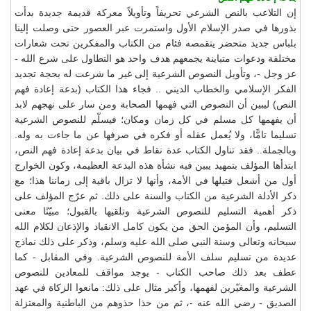
إن التلاعب بالنص الشرعي تحريفاً وتأويلاً معركة قديمة جديدة بدأت
بذورها في صدر الإسلام الأول واستمرت عبر العصور حتى وصلت إلينا
بلباس جديد متحضر يتقمصه فئام من الكتاب والمفكرين تحت شعارات
مختلفة ودعوات متباينة يجمعهم هدف واحد هو التطاول على شرع الله -
عز وجل -، وتأويل النصوص الشرعية إلى غير ما شرعت له بحجة تجديد
الفكر الإسلامي والخطاب الديني .. فجاء هذا الكتاب (بدعة إعادة فهم
النص) ليبين أن النصوص التي فهمها الصحابة ومن سار على نهجهم لابد
أن يفهمها كل مسلم في كل زمان ومكان؛ فيسلّم للنصوص الشرعية
تسليما تامًّا، ولا يُعمل عقله أو فكره في صرفها عن ما جاءت به وله.
وبالجملة.. فقد تناول الكتاب عدة نقاط في بيان بدعة إعادة فهم النص،
ابتدأها المؤلف بتمهيد يبين فيه نشأة هذه البدعة العظيمة، وكون الخوارج
أول من أشعل فتيلها في الأمة، وأنها لا تزال باقية إلى زماننا هذا؛ مع
ذكر الأدلة الشرعية من الكتاب والسنة على ذلك. ثم عرّج المؤلف على
ذكر أهمية التسليم للنصوص الشرعية وتلقيها بالقبول؛ مبيّنًا معنى
التسليم، وأن المؤمن الحق من يكون كامل الانقياد والإذعان لكلام الله
سبحانه وتعالى وسنة النبي صلى الله عليه وسلم، وذكر على ذلك نماذج
عديدة من تسليم سلف الأمة للنصوص الشرعية. وفي المقابل - كما
عطف بعد ذلك صاحب الكتاب - يوجد مواقف للمعادين للنصوص
الشرعية والمغيّرين لفهمها، وأكبر مثال على ذلك: مانعوا الزكاة في عهد
الصديق - رضي الله عنه -، ثم من حذا حذوهم من الباطنية والمعتزلة