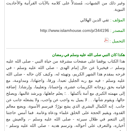
وغير ذلك من الشبهات، مُستدلاًّ على كلامه بالآيات القرآنية والأحاديث
النبوية.
المؤلف :
تقي الدين الهلالي
المصدر :
http://www.islamhouse.com/p/344196
التحميل :
هكذا كان النبي صلى الله عليه وسلم في رمضان
هذا الكتاب يوقفنا على صفحات مشرقة من حياة النبي - صلى الله عليه
وسلم -، فيخبرنا عن حال إمام الهدى - صلى الله عليه وسلم - في
فرحه بمقدم هذا الشهر الكريم، وتهيئه له، وكيف كان حاله - صلى الله
عليه وسلم - فيه مع ربه الجليل تعبدا، ورقا، واجتهادا، ومداومة، مع
قيامه بحق زوجاته الكريمات عشرة، وإحسانا، وتعليما، وإرشادا. إضافة
إلى مهمته الكبرى مع أمة بأكملها . .؛ يعلم جاهلها، ويرشد عالمها، ويصلح
حالها، ويقوم شأنها، . . لا يميل به واجب عن واجب، ولا يشغله جانب عن
جانب. إنه الكمال البشري الذي يشع نورًا؛ فيرسم الأسوة، ويضع معالم
القدوة، ويقيم الحجة على الخلق علماء ودعاة وعامة. فما أمس حاجتنا
إلى التنعم في ظلال سيرته - صلى الله عليه وسلم -، والعيش مع
أخباره، والتعرف على أحواله، وترسم هديه - صلى الله عليه وسلم -