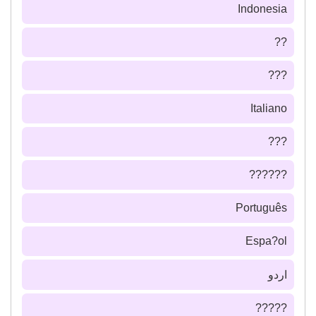
Indonesia
??
???
Italiano
???
??????
Português
Espa?ol
اردو
?????