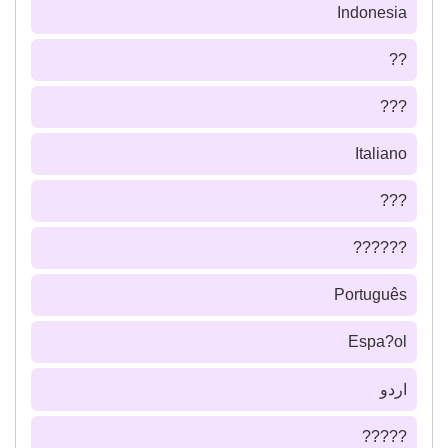
Indonesia
??
???
Italiano
???
??????
Português
Espa?ol
اردو
?????