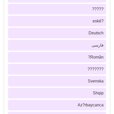
?????
?eské
Deutsch
فارسى
Român?
???????
Svenska
Shqip
Az?rbaycanca