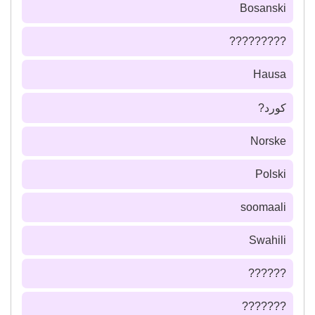
Bosanski
?????????
Hausa
كورد?
Norske
Polski
soomaali
Swahili
??????
???????