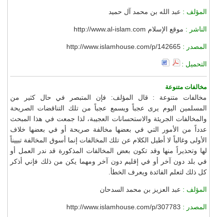
المؤلف :
عبد الله بن محمد آل حميد
الناشر :
موقع الإسلام http://www.al-islam.com
المصدر :
http://www.islamhouse.com/p/142665
التحميل :
مخالفات متنوعة
مخالفات متنوعة : قال المؤلف: فإن المتبصر في حال كثير من
المسلمين اليوم يرى عجباً ويسمع عجباً من تلك التناقضات الصريحة
والمخالفات الجريئة والاستحسانات العجيبة، لذا جمعت في هذا المبحث
عدداً من الأمور التي في بعضها مخالفة صريحة أو في بعضها خلاف
الأولى وغالباً لا أطيل الكلام عن تلك المخالفات إنما أسوق المخالفة تبييناً
لها وتحذيراً منها وقد تكون بعض المخالفات المذكورة قد ندر العمل أو
في بلد دون آخر أو في إقليم دون آخر ومهما يكن من ذلك فإني أذكر
كل ذلك لتعلم الفائدة ويعرف الخطأ.
المؤلف :
عبد العزيز بن محمد السدحان
المصدر :
http://www.islamhouse.com/p/307783