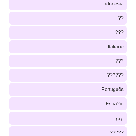
Indonesia
??
???
Italiano
???
??????
Português
Espa?ol
اردو
?????