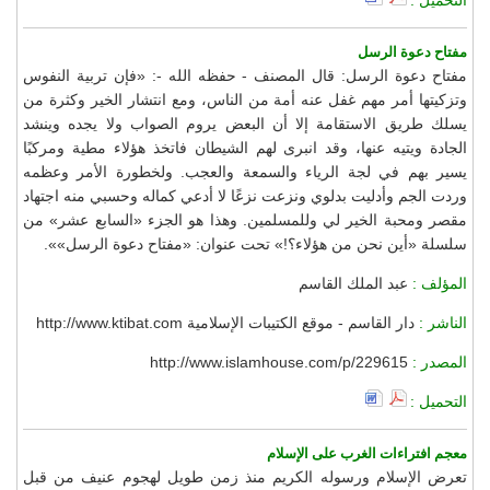
مفتاح دعوة الرسل
مفتاح دعوة الرسل: قال المصنف - حفظه الله -: «فإن تربية النفوس
وتزكيتها أمر مهم غفل عنه أمة من الناس، ومع انتشار الخير وكثرة من
يسلك طريق الاستقامة إلا أن البعض يروم الصواب ولا يجده وينشد
الجادة ويتيه عنها، وقد انبرى لهم الشيطان فاتخذ هؤلاء مطية ومركبًا
يسير بهم في لجة الرياء والسمعة والعجب. ولخطورة الأمر وعظمه
وردت الجم وأدليت بدلوي ونزعت نزعًا لا أدعي كماله وحسبي منه اجتهاد
مقصر ومحبة الخير لي وللمسلمين. وهذا هو الجزء «السابع عشر» من
سلسلة «أين نحن من هؤلاء؟!» تحت عنوان: «مفتاح دعوة الرسل»».
المؤلف :
عبد الملك القاسم
الناشر :
دار القاسم - موقع الكتيبات الإسلامية http://www.ktibat.com
المصدر :
http://www.islamhouse.com/p/229615
التحميل :
معجم افتراءات الغرب على الإسلام
تعرض الإسلام ورسوله الكريم منذ زمن طويل لهجوم عنيف من قبل