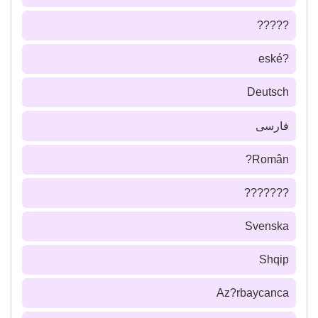
?????
?eské
Deutsch
فارسى
Român?
???????
Svenska
Shqip
Az?rbaycanca