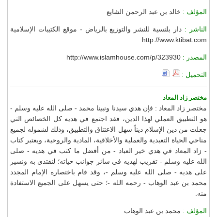
المؤلف :
خالد بن عبد الرحمن الشايع
الناشر :
دار بلنسية للنشر والتوزيع بالرياض - موقع الكتيبات الإسلامية
http://www.ktibat.com
المصدر :
http://www.islamhouse.com/p/323930
التحميل :
مختصر زاد المعاد
مختصر زاد المعاد : فإن هدي سيدنا ونبينا محمد - صلى الله عليه وسلم -
هو التطبيق العملي لهذا الدين، فقد اجتمع في هديه كل الخصائص التي
جعلت من دين الإسلام ديناً سهل الاعتناق والتطبيق، وذلك لشموله لجميع
مناحي الحياة التعبدية والعملية والأخلاقية، المادية والروحية، ويعتبر كتاب
- زاد المعاد في هدي خير العباد - من أفضل ما كتب في هديه - صلى
الله عليه وسلم - تقريب لهديه في سائر جوانب حياته؛ لنقتدي به ونسير
على هديه - صلى الله عليه وسلم -، وقد قام باختصاره الإمام المجدد
محمد بن عبد الوهاب - رحمه الله -؛ حتى يسهل على الجميع الاستفادة
منه.
المؤلف :
محمد بن عبد الوهاب