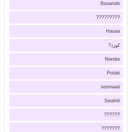
Bosanski
?????????
Hausa
كورد?
Norske
Polski
soomaali
Swahili
??????
???????