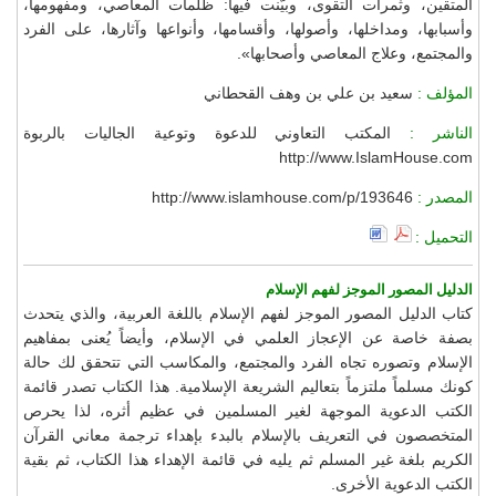
المتقين، وثمرات التقوى، وبيّنت فيها: ظلمات المعاصي، ومفهومها،
وأسبابها، ومداخلها، وأصولها، وأقسامها، وأنواعها وآثارها، على الفرد
والمجتمع، وعلاج المعاصي وأصحابها».
المؤلف :
سعيد بن علي بن وهف القحطاني
الناشر :
المكتب التعاوني للدعوة وتوعية الجاليات بالربوة
http://www.IslamHouse.com
المصدر :
http://www.islamhouse.com/p/193646
التحميل :
الدليل المصور الموجز لفهم الإسلام
كتاب الدليل المصور الموجز لفهم الإسلام باللغة العربية، والذي يتحدث
بصفة خاصة عن الإعجاز العلمي في الإسلام، وأيضاً يُعنى بمفاهيم
الإسلام وتصوره تجاه الفرد والمجتمع، والمكاسب التي تتحقق لك حالة
كونك مسلماً ملتزماً بتعاليم الشريعة الإسلامية. هذا الكتاب تصدر قائمة
الكتب الدعوية الموجهة لغير المسلمين في عظيم أثره، لذا يحرص
المتخصصون في التعريف بالإسلام بالبدء بإهداء ترجمة معاني القرآن
الكريم بلغة غير المسلم ثم يليه في قائمة الإهداء هذا الكتاب، ثم بقية
الكتب الدعوية الأخرى.