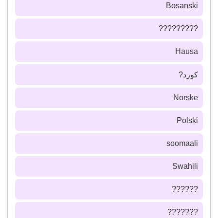
Bosanski
?????????
Hausa
كورد?
Norske
Polski
soomaali
Swahili
??????
???????