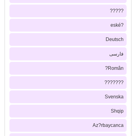
?????
?eské
Deutsch
فارسى
Român?
???????
Svenska
Shqip
Az?rbaycanca