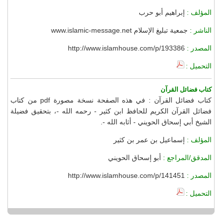
المؤلف :
إبراهيم أبو حرب
الناشر :
جمعية تبليغ الإسلام www.islamic-message.net
المصدر :
http://www.islamhouse.com/p/193386
التحميل :
كتاب فضائل القرآن
كتاب فضائل القرآن : في هذه الصفحة نسخة مصورة pdf من كتاب
فضائل القرآن الكريم للحافظ ابن كثير - رحمه الله -، بتحقيق فضيلة
الشيخ أبي إسحاق الحويني - أثابه الله -.
المؤلف :
إسماعيل بن عمر بن كثير
المدقق/المراجع :
أبو إسحاق الحويني
المصدر :
http://www.islamhouse.com/p/141451
التحميل :