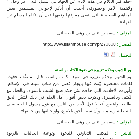
«فقد كثر الكلام في هذه الأيام عن الجهاد في سبيل الله - عز وجل -؛
ولأهمية الأمر وخطورته، أحببت أن أذكر لإخواني المسلمين بعض
المفاهيم الصحيحة التي ينبغي معرفتها وفقهها قبل أن يتكلم المسلم عن
الجهاد».
المؤلف :
سعيد بن علي بن وهف القحطاني
المصدر :
http://www.islamhouse.com/p/270600
التحميل :
نور الشيب وحكم تغييره في ضوء الكتاب والسنة
نور الشيب وحكم تغييره في ضوء الكتاب والسنة: قال المصنِّف: «فهذه
كلمات مختصرة بيّنتُ فيها بإيجاز فضل من شاب شيبة في الإسلام،
وأوردت الأحاديث التي جاءت تبيّن حكم صبغ الشيب بالسواد، وبالحناء مع
الكتم، وبالصفرة، وذكرت بعض أقوال أهل العلم في ذلك؛ ليتبيّن الحق
لطالبه؛ وليتضح أنه لا قول لأحد من الناس مع قول رسول الله - صلى
الله عليه وسلم -، وأن سنته أحق بالاتباع، ولو خالفها من خالفها».
المؤلف :
سعيد بن علي بن وهف القحطاني
الناشر :
المكتب التعاوني للدعوة وتوعية الجاليات بالربوة