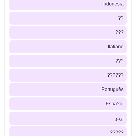
Indonesia
??
???
Italiano
???
??????
Português
Espa?ol
اردو
?????