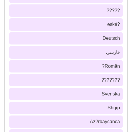
?????
?eské
Deutsch
فارسى
Român?
???????
Svenska
Shqip
Az?rbaycanca