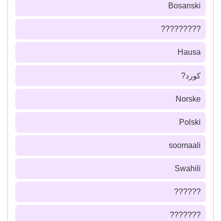
Bosanski
?????????
Hausa
كورد?
Norske
Polski
soomaali
Swahili
??????
???????