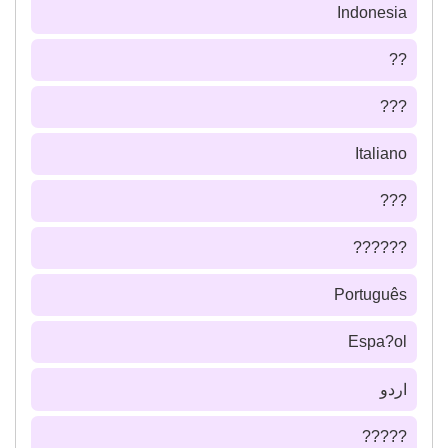
Indonesia
??
???
Italiano
???
??????
Português
Espa?ol
اردو
?????