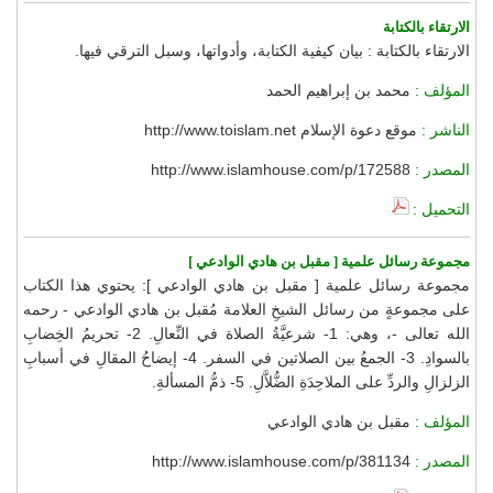
الارتقاء بالكتابة
الارتقاء بالكتابة : بيان كيفية الكتابة، وأدواتها، وسبل الترقي فيها.
المؤلف :
محمد بن إبراهيم الحمد
الناشر :
موقع دعوة الإسلام http://www.toislam.net
المصدر :
http://www.islamhouse.com/p/172588
التحميل :
مجموعة رسائل علمية [ مقبل بن هادي الوادعي ]
مجموعة رسائل علمية [ مقبل بن هادي الوادعي ]: يحتوي هذا الكتاب
على مجموعةٍ من رسائل الشيخِ العلامة مُقبل بن هادي الوادعي - رحمه
الله تعالى -، وهي: 1- شرعيَّةُ الصلاة في النِّعالِ. 2- تحريمُ الخِضابِ
بالسوادِ. 3- الجمعُ بين الصلاتين في السفر. 4- إيضاحُ المقالِ في أسبابِ
الزلزالِ والردِّ على الملاحِدَةِ الضُّلاَّلِ. 5- ذمُّ المسألةِ.
المؤلف :
مقبل بن هادي الوادعي
المصدر :
http://www.islamhouse.com/p/381134