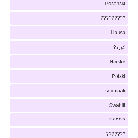
Bosanski
?????????
Hausa
كورد?
Norske
Polski
soomaali
Swahili
??????
???????