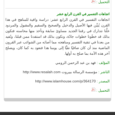
التحميل :
اتجاهات التفسير في القرن الرابع عشر
اتجاهات التفسير في القرن الرابع عشر: دراسة وافية للمناهج في هذا
القرن يُبيِّن فيها الأصيل والدخيل والصحيح والسقيم والمقبول والمردود
علَّنا نتدارك في رقننا الجديد مساوئ سابقة ونأخذ منها محاسنه فنكون
بذلك قد خطَونا خطوات جادّة، ونكون بذلك قد استفدنا ممن قبلنا، ونُفيد
من بعدنا في تنقية التفسير ومناهجه مما أصابَه من الشوائب عبر القرون
الماضية منذ أن كان صافيًا نقيًّا إلى يومنا هذا فنعود به كما كان، ويصلح
آخر هذه الأمة بما صلح به أولها.
المؤلف :
فهد بن عبد الرحمن الرومي
الناشر :
مؤسسة الرسالة ببيروت http://www.resalah.com
المصدر :
http://www.islamhouse.com/p/364170
التحميل :