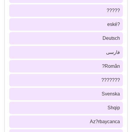
?????
?eské
Deutsch
فارسى
Român?
???????
Svenska
Shqip
Az?rbaycanca