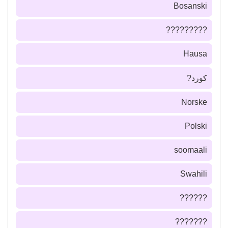
Bosanski
?????????
Hausa
كورد?
Norske
Polski
soomaali
Swahili
??????
???????