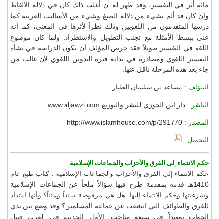
ماله أثر في التفسير، وقد ظهر له أن أغلب ذلك كان في دلالة الألفاظ
وإن كان قد ألم بشيء من دلالة الصيغ وشيء من الأساليب العربية كما
درسها المتقدمون من اللغويين وذلك نظراً لأثرها في المعنى، كما أنه
عنى ببسط الأمثلة مع تجنب التطويل والاستطراد. ولما كان موضوع
اللغة في التفسير طويلاً فقد حرص المؤلف أن تكون الدراسة في نشأة
التفسير اللغوي ومصادره في بداية فترة التدوين اللغوي لأن غالب من
جاء بعد هذه المرحلة ناقل عنها.
المؤلف :
مساعد بن سليمان الطيار
الناشر :
دار ابن الجوزي للنشر والتوزيع www.aljawzi.com
المصدر :
http://www.islamhouse.com/p/291770
التحميل :
حكم الانتماء إلى الفرق والأحزاب والجماعات الإسلامية
حكم الانتماء إلى الفرق والأحزاب والجماعات الإسلامية : كتاب طبع عام
1410هـ قدمه بمقدمة طرح فيها سؤالاً ملحاً عن الجماعات الإسلامية
وشرعيتها وحكم الانتماء إليها. هل هي مرفوضة سنداً ومتناً؟ وأنها امتداد
للفرق والطوائف التي انشقت عن جماعة المسلمين؟ وقد وضع بين يدي
الجواب تمهيداً في سبعة مباحث: الأول: الحزبية في العرب قبيل