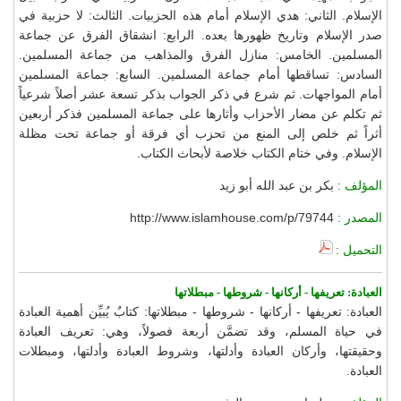
الإسلام. الثاني: هدي الإسلام أمام هذه الحزبيات. الثالث: لا حزبية في
صدر الإسلام وتاريخ ظهورها بعده. الرابع: انشقاق الفرق عن جماعة
المسلمين. الخامس: منازل الفرق والمذاهب من جماعة المسلمين.
السادس: تساقطها أمام جماعة المسلمين. السابع: جماعة المسلمين
أمام المواجهات. ثم شرع في ذكر الجواب بذكر تسعة عشر أصلاً شرعياً
ثم تكلم عن مضار الأحزاب وأثارها على جماعة المسلمين فذكر أربعين
أثراً ثم خلص إلى المنع من تحزب أي فرقة أو جماعة تحت مظلة
الإسلام. وفي ختام الكتاب خلاصة لأبحاث الكتاب.
المؤلف :
بكر بن عبد الله أبو زيد
المصدر :
http://www.islamhouse.com/p/79744
التحميل :
العبادة: تعريفها - أركانها - شروطها - مبطلاتها
العبادة: تعريفها - أركانها - شروطها - مبطلاتها: كتابٌ يُبيِّن أهمية العبادة
في حياة المسلم، وقد تضمَّن أربعة فصولاً، وهي: تعريف العبادة
وحقيقتها، وأركان العبادة وأدلتها، وشروط العبادة وأدلتها، ومبطلات
العبادة.