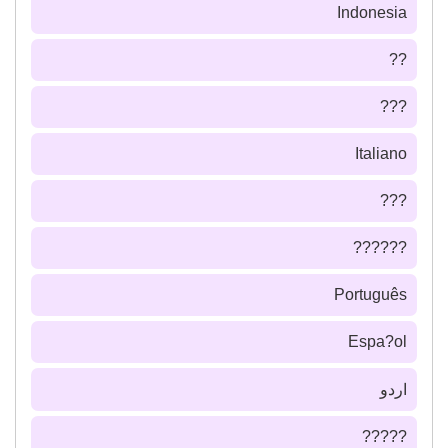
Indonesia
??
???
Italiano
???
??????
Português
Espa?ol
اردو
?????