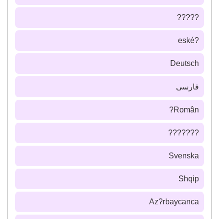
?????
?eské
Deutsch
فارسى
Român?
???????
Svenska
Shqip
Az?rbaycanca