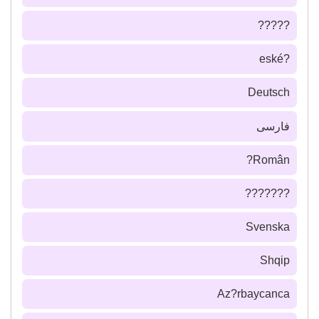
?????
?eské
Deutsch
فارسى
Român?
???????
Svenska
Shqip
Az?rbaycanca