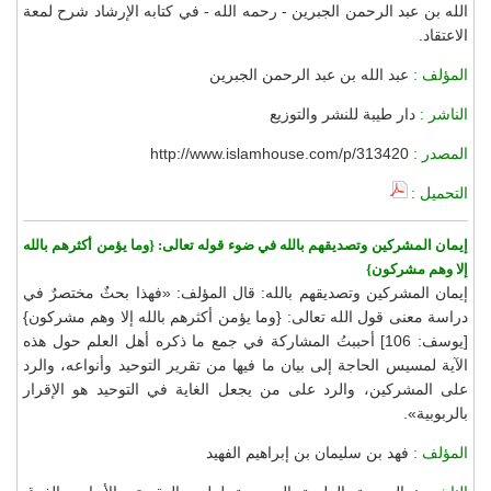
الله بن عبد الرحمن الجبرين - رحمه الله - في كتابه الإرشاد شرح لمعة
الاعتقاد.
المؤلف :
عبد الله بن عبد الرحمن الجبرين
الناشر :
دار طيبة للنشر والتوزيع
المصدر :
http://www.islamhouse.com/p/313420
التحميل :
إيمان المشركين وتصديقهم بالله في ضوء قوله تعالى: {وما يؤمن أكثرهم بالله
إلا وهم مشركون}
إيمان المشركين وتصديقهم بالله: قال المؤلف: «فهذا بحثٌ مختصرٌ في
دراسة معنى قول الله تعالى: {وما يؤمن أكثرهم بالله إلا وهم مشركون}
[يوسف: 106] أحببتُ المشاركة في جمع ما ذكره أهل العلم حول هذه
الآية لمسيس الحاجة إلى بيان ما فيها من تقرير التوحيد وأنواعه، والرد
على المشركين، والرد على من يجعل الغاية في التوحيد هو الإقرار
بالربوبية».
المؤلف :
فهد بن سليمان بن إبراهيم الفهيد