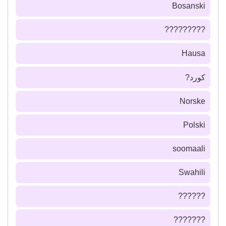
Bosanski
?????????
Hausa
كورد?
Norske
Polski
soomaali
Swahili
??????
???????