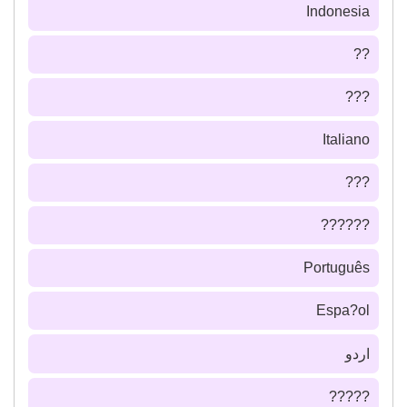
Indonesia
??
???
Italiano
???
??????
Português
Espa?ol
اردو
?????