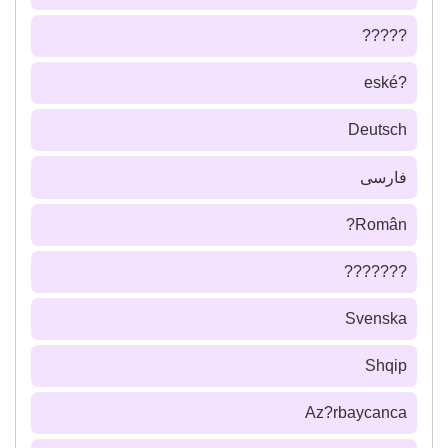
?????
?eské
Deutsch
فارسى
Român?
???????
Svenska
Shqip
Az?rbaycanca