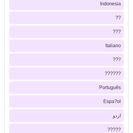
Indonesia
??
???
Italiano
???
??????
Português
Espa?ol
اردو
?????