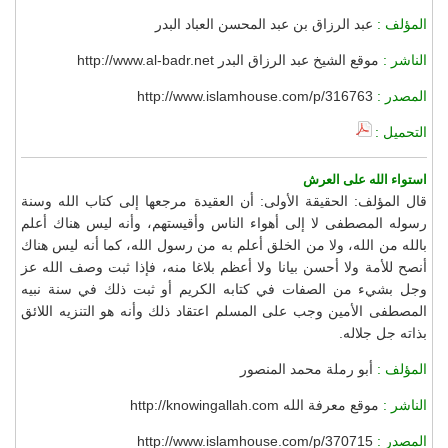
المؤلف :
عبد الرزاق بن عبد المحسن العباد البدر
الناشر :
موقع الشيخ عبد الرزاق البدر http://www.al-badr.net
المصدر :
http://www.islamhouse.com/p/316763
التحميل :
استواء الله على العرش
قال المؤلف: الحقيقة الأولى: أن العقيدة مرجعها إلى كتاب الله وسنة
رسوله المصطفى لا إلى أهواء الناس وأقيستهم، وأنه ليس هناك أعلم
بالله من الله، ولا من الخلق أعلم به من رسول الله، كما أنه ليس هناك
أنصح للأمة ولا أحسن بيانا ولا أعظم بلاغا منه، فإذا ثبت وصف الله عز
وجل بشيء من الصفات في كتابه الكريم أو ثبت ذلك في سنة نبيه
المصطفى الأمين وجب على المسلم اعتقاد ذلك وأنه هو التنزيه اللائق
بذاته جل جلاله.
المؤلف :
أبو رملة محمد المنصور
الناشر :
موقع معرفة الله http://knowingallah.com
المصدر :
http://www.islamhouse.com/p/370715