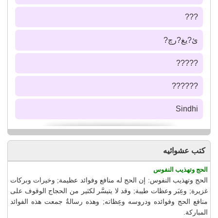
???
ئ?يغ?رچ?
?????
??????
Sindhi
كتب عشوائيه
الحج وتهذيب النفوس
الحج وتهذيب النفوس: إن الحج له منافع وفوائد عظيمة; وخيرات وبركات
غزيرة; وعِبَر وعظات طيبة; وقد لا يتيسَّر لكثير من الحجاج الوقوف على
منافع الحج وفوائده ودروسه وعِظاته; وهذه رسالةٌ جمعت هذه الفوائد
المباركة.