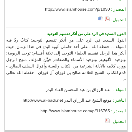
المصدر :
http://www.islamhouse.com/p/1890
التحميل :
القول السديد في الرد على من أنكر تقسيم التوحيد
القول السديد في الرد على من أنكر تقسيم التوحيد: كتابٌ ردَّ فيه
المؤلف - حفظه الله - على أحد حاملي ألوية البدع في هذا الزمان; حيث
أنكر هذا الرجل تقسيم العلماء التوحيد إلى ثلاثة أقسام: توحيد الربوبية;
وتوحيد الألوهية; وتوحيد الأسماء والصفات; فبيَّن المؤلف منهج الرجل
ووزن كلامه بالأدلة الشرعية من الكتاب والسنة وأقوال السلف الصالح. -
قدم للكتاب: الشيخ العلامة صالح بن فوزان آل فوزان - حفظه الله تعالى
-.
المؤلف :
عبد الرزاق بن عبد المحسن العباد البدر
الناشر :
موقع الشيخ عبد الرزاق البدر http://www.al-badr.net
المصدر :
http://www.islamhouse.com/p/316765
التحميل :