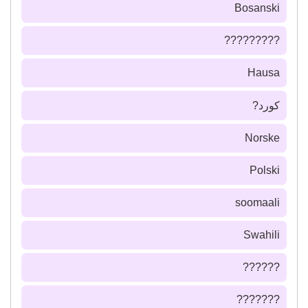
Bosanski
?????????
Hausa
كورد?
Norske
Polski
soomaali
Swahili
??????
???????