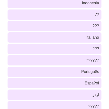
Indonesia
??
???
Italiano
???
??????
Português
Espa?ol
اردو
?????