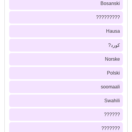
Bosanski
?????????
Hausa
كورد?
Norske
Polski
soomaali
Swahili
??????
???????