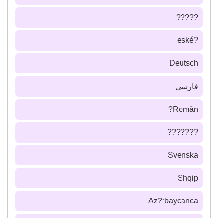
?????
?eské
Deutsch
فارسى
Român?
???????
Svenska
Shqip
Az?rbaycanca