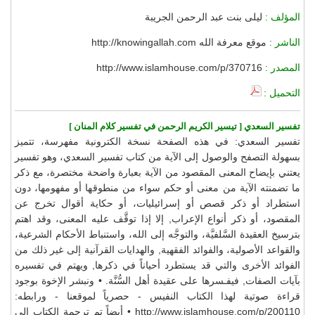
المؤلف :
ليلى بنت عبد الرحمن الجريبة
الناشر :
موقع معرفة الله http://knowingallah.com
المصدر :
http://www.islamhouse.com/p/370716
التحميل :
تفسير السعدي [ تيسير الكريم الرحمن في تفسير كلام المنان ]
تفسير السعدي: في هذه الصفحة نسخة الكترونية مفهرسة، تتميز
بسهولة التصفح والوصول إلى الآية من كتاب تفسير السعدي، وهو تفسير
يعتني بإيضاح المعنى المقصود من الآية بعبارة واضحة مختصرة، مع ذكر
ما تضمنته الآية من معنى أو حكم سواء من منطوقها أو مفهومها، دون
استطراد أو ذكر قصص أو إسرائيليات، أو حكاية أقوال تخرج عن
المقصود، أو ذكر أنواع الإعراب, إلا إذا توقَّف عليه المعنى، وقد اهتم
بترسيخ العقيدة السَّلفيَّة، والتوجَّه إلى الله، واستنباط الأحكام الشرعية،
والقواعد الأصولية، والفوائد الفقهية, والهدايات القرآنية إلى غير ذلك من
الفوائد الأخرى والتي قد يستطرد أحياناً في ذكرها, ويهتم في تفسيره
بآيات الصفات, فيفـسرها على عقيدة أهل السُّنَّة. • ونبشر الإخوة بوجود
قراءة صوتية لهذا الكتاب النفيس - حصرياً لموقعنا - ورابطه:
http://www.islamhouse.com/p/200110 • أيضاً تم ترجمة الكتاب إلى