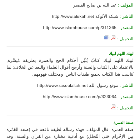
المؤلف :
عبد الله بن صالح القصير
الناشر :
شبكة الألوكة http://www.alukah.net
المصدر :
http://www.islamhouse.com/p/311365
التحميل :
لبيك اللهم لبيك
لبيك اللهم لبيك: كتابٌ يُبيِّن أحكام الحج والعمرة بطريقة مُيسَّرة;
بالاعتماد على الكتاب والسنة وأرجح أقوال العلماء والبعد عن الخلاف; لما
يُناسب هذا الكتاب لجميع طبقات الناس; ومختلَف فهومهم.
الناشر :
موقع رسول الله http://www.rasoulallah.net
المصدر :
http://www.islamhouse.com/p/323064
التحميل :
صفة العمرة
صفة العمرة: قال المؤلف: فهذه رسالة لطيفة نافعة في (صفة العُمْرة
مِن الإحْرام حَتى التَّحلل) مع أدعية مختارة من القرآن والسنة. وقد