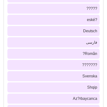
?????
?eské
Deutsch
فارسى
Român?
???????
Svenska
Shqip
Az?rbaycanca