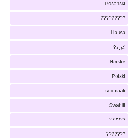
Bosanski
?????????
Hausa
كورد?
Norske
Polski
soomaali
Swahili
??????
???????