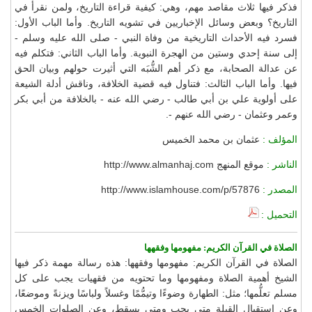
فذكر فيها ثلاث مقاصد مهم، وهي: كيفية قراءة التاريخ، ولمن نقرأ في
التاريخ؟ وبعض وسائل الإخباريين في تشويه التاريخ. وأما الباب الأول:
فسرد فيه الأحداث التاريخية من وفاة النبي - صلى الله عليه وسلم -
إلى سنة إحدي وستين من الهجرة النبوية. وأما الباب الثاني: فتكلم فيه
عن عدالة الصحابة، مع ذكر أهم الشُّبَه التي أثيرت حولهم وبيان الحق
فيها. وأما الباب الثالث: فتناول فيه قضية الخلافة، وناقش أدلة الشيعة
على أولوية علي بن أبي طالب - رضي الله عنه - بالخلافة من أبي بكر
وعمر وعثمان - رضي الله عنهم -.
المؤلف :
عثمان بن محمد الخميس
الناشر :
موقع المنهج http://www.almanhaj.com
المصدر :
http://www.islamhouse.com/p/57876
التحميل :
الصلاة في القرآن الكريم: مفهومها وفقهها
الصلاة في القرآن الكريم: مفهومها وفقهها: هذه رسالة مهمة ذكر فيها
الشيخ أهمية الصلاة ومفهومها وما تحتويه من فقهيات يجب على كل
مسلم تعلُّمها؛ مثل: الطهارة وضوءًا وتيمُّمًا وغسلاً ولباسًا ويزنةً وموضعًا،
وعن استقبال القبلة متى يجب ومتى يسقط، وعن الصلوات الخمس