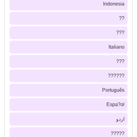
Indonesia
??
???
Italiano
???
??????
Português
Espa?ol
اردو
?????