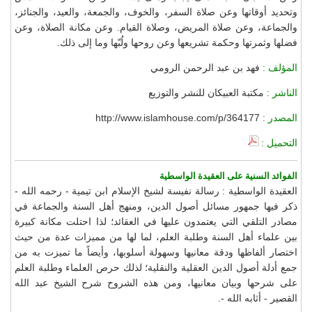
وتحديد أوقاتها وعن صلاة السفر، والخوف، والجمعة، والعيد، والجنائز،
والجماعة، وعن صلاة المريض، وصلاة القيام. وعن مكانة الصلاة، وعن
فضلها وثمرتها وحكمة تشريعها وعن روحها ولُبّها وما إلى ذلك.
المؤلف :
فهد بن عبد الرحمن الرومي
الناشر :
مكتبة العبيكان للنشر والتوزيع
المصدر :
http://www.islamhouse.com/p/364177
التحميل :
الفوائد السنية على العقيدة الواسطية
العقيدة الواسطية : رسالة نفيسة لشيخ الإسلام ابن تيمية - رحمه الله -
ذكر فيها جمهور مسائل أصول الدين، ومنهج أهل السنة والجماعة في
مصادر التلقي التي يعتمدون عليها في العقائد؛ لذا احتلت مكانة كبيرة
بين علماء أهل السنة وطلبة العلم، لما لها من مميزات عدة من حيث
اختصار ألفاظها ودقة معانيها وسهولة أسلوبها، وأيضاً ما تميزت به من
جمع أدلة أصول الدين العقلية والنقلية؛ لذلك حرص العلماء وطلبة العلم
على شرحها وبيان معانيها، ومن هذه الشروح شرح الشيخ عبد الله
القصير - أثابه الله -.