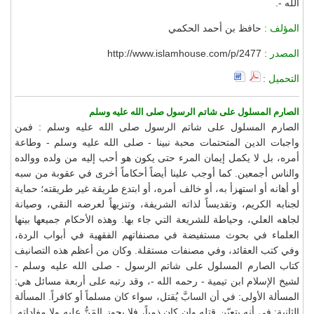
الله -.
المؤلف :
حافظ بن أحمد الحكمي
المصدر :
http://www.islamhouse.com/p/2477
التحميل :
الصارم المسلول على شاتم الرسول صلى الله عليه وسلم
الصارم المسلول على شاتم الرسول صلى الله عليه وسلم : فمن
واجبات الدين المتحتمات محبة نبينا - صلى الله عليه وسلم - وطاعة
أمره، بل لا يكمل إيمان المرء حتى يكون هو أحب إليه من ولده ووالده
والناس أجمعين. كما أوجب علينا أيضاً أحكاماً أخرى في عقوبة من سبه
أو أهانه أو استهزأ به، أو خالف أمره، أو ابتدع طريقة غير طريقته؛ حماية
لجنابه الكريم، وتقديساً لذاته الشريفة، وتنزيهاً لعرضه النقي، وصيانة
لجاهه العلي، وحياطة للشريعة التي جاء بها. وهذه الأحكام جميعها بينها
العلماء في بحوث مستفيضة في مصنفاتهم الفقهية في أبواب الردة،
وفي كتب العقائد، وفي مصنفات مستقلة. وكان من أعظم هذه التصانيف
كتاب الصارم المسلول على شاتم الرسول - صلى الله عليه وسلم -
لشيخ الإسلام ابن تيمية - رحمه الله -، وقد رتبه على أربعة مسائل هي:
المسألة الأولى: في أن السابَّ يُقتل، سواء كان مسلماً أو كافراً. المسألة
الثانية: في أنه يتعيّن قتله وإن كان ذمياً، فلا يجوز المَنُّ عليه ولا مفاداته.