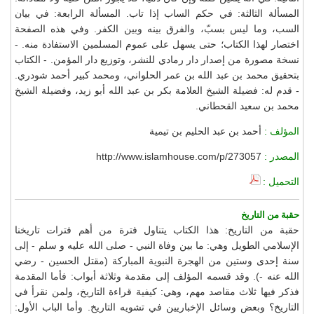
المسألة الثالثة: في حكم الساب إذا تاب. المسألة الرابعة: في بيان
السب، وما ليس بسبّ، والفرق بينه وبين الكفر. وفي هذه الصفحة
اختصار لهذا الكتاب؛ حتى يسهل على عموم المسلمين الاستفادة منه. -
نسخة مصورة من إصدار دار رمادي للنشر، وتوزيع دار المؤمن. - الكتاب
بتحقيق محمد بن عبد الله بن عمر الحلواني، ومحمد كبير أحمد شودري.
- قدم له: فضيلة الشيخ العلامة بكر بن عبد الله أبو زيد، وفضيلة الشيخ
محمد بن سعيد القحطاني.
المؤلف :
أحمد بن عبد الحليم بن تيمية
المصدر :
http://www.islamhouse.com/p/273057
التحميل :
حقبة من التاريخ
حقبة من التاريخ: هذا الكتاب يتناول فترة من أهم فترات تاريخنا
الإسلامي الطويل وهي: ما بين وفاة النبي - صلى الله عليه و سلم - إلى
سنة إحدى وستين من الهجرة النبوية المباركة (مقتل الحسين - رضي
الله عنه -). وقد قسمه المؤلف إلى مقدمة وثلاثة أبواب: فأما المقدمة
فذكر فيها ثلاث مقاصد مهم، وهي: كيفية قراءة التاريخ، ولمن نقرأ في
التاريخ؟ وبعض وسائل الإخباريين في تشويه التاريخ. وأما الباب الأول: