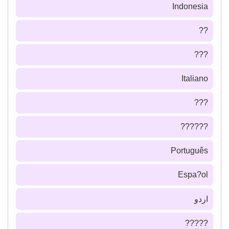
Indonesia
??
???
Italiano
???
??????
Português
Espa?ol
اردو
?????