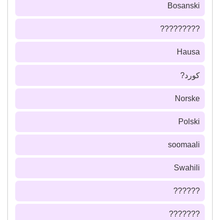
Bosanski
?????????
Hausa
كورد?
Norske
Polski
soomaali
Swahili
??????
???????