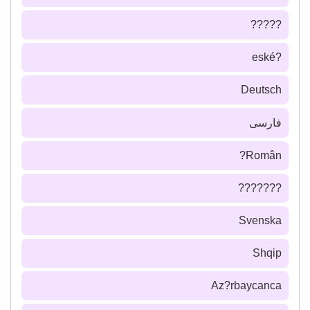
?????
?eské
Deutsch
فارسى
Român?
???????
Svenska
Shqip
Az?rbaycanca