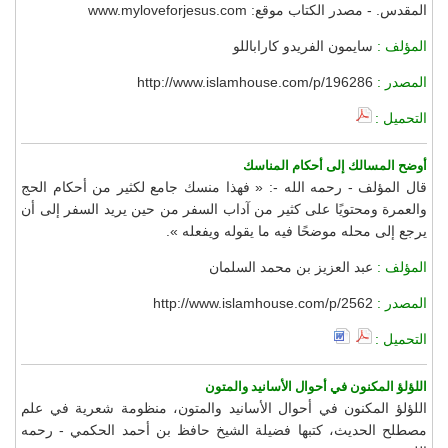
المقدس. - مصدر الكتاب موقع: www.myloveforjesus.com
المؤلف :
سايمون الفريدو كاراباللو
المصدر :
http://www.islamhouse.com/p/196286
التحميل :
أوضح المسالك إلى أحكام المناسك
قال المؤلف - رحمه الله -: « فهذا منسك جامع لكثير من أحكام الحج
والعمرة ومحتويًا على كثير من آداب السفر من حين يريد السفر إلى أن
يرجع إلى محله موضحًا فيه ما يقوله ويفعله ».
المؤلف :
عبد العزيز بن محمد السلمان
المصدر :
http://www.islamhouse.com/p/2562
التحميل :
اللؤلؤ المكنون في أحوال الأسانيد والمتون
اللؤلؤ المكنون في أحوال الأسانيد والمتون، منظومة شعرية في علم
مصطلح الحديث، كتبها فضيلة الشيخ حافظ بن أحمد الحكمي - رحمه