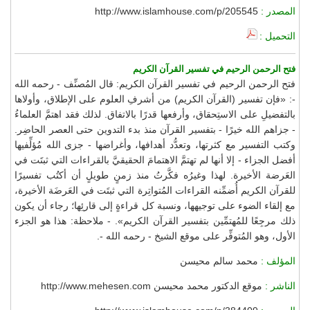
المصدر :
http://www.islamhouse.com/p/205545
التحميل :
فتح الرحمن الرحيم في تفسير القرآن الكريم
فتح الرحمن الرحيم في تفسير القرآن الكريم: قال المُصنِّف - رحمه الله
-: «فإن تفسير (القرآن الكريم) من أشرفِ العلوم على الإطلاق، وأولاها
بالتفضيلِ على الاستِحقاق، وأرفعها قدرًا بالاتفاق. لذلك فقد اهتمَّ العلماءُ
- جزاهم الله خيرًا - بتفسير القرآن منذ بدء التدوين حتى العصر الحاضِر.
وكتب التفسير مع كثرتها، وتعدُّد أهدافها، وأغراضها - جزى الله مُؤلِّفيها
أفضل الجزاء - إلا أنها لم تهتمَّ الاهتمامَ الحقيقيَّ بالقراءات التي ثبتَت في
العَرضة الأخيرة. لهذا وغيرُه فكَّرتُ منذ زمنٍ طويلٍ أن أكتُب تفسيرًا
للقرآن الكريم أُضمِّنه القراءات المُتواتِرة التي ثبتَت في العَرضَة الأخيرة،
مع إلقاء الضوء على توجيهها، ونسبة كل قراءةٍ إلى قارئِها؛ رجاء أن يكون
ذلك مرجِعًا للمُهتمِّين بتفسير القرآن الكريم». - ملاحظة: هذا هو الجزء
الأول، وهو المُتوفِّر على موقع الشيخ - رحمه الله -.
المؤلف :
محمد سالم محيسن
الناشر :
موقع الدكتور محمد محيسن http://www.mehesen.com