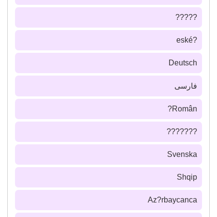
?????
?eské
Deutsch
فارسى
Român?
???????
Svenska
Shqip
Az?rbaycanca