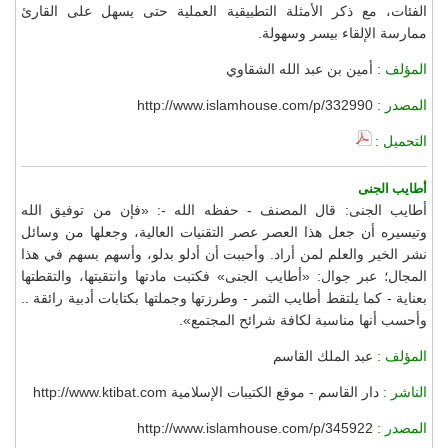
الفئات، مع ذكر الأمثلة التطبيقية العملية حتى يسهل على القارئ
ممارسة الإلقاء بيسر وسهولة.
المؤلف :
أمين بن عبد الله الشقاوي
المصدر :
http://www.islamhouse.com/p/332990
التحميل :
أطايب الجنى
أطايب الجنى: قال المصنف - حفظه الله -: «فإن من توفيق الله
وتيسيره أن جعل هذا العصر عصر التقنيات العالية، وجعلها من وسائل
نشر الخير والعلم لمن أراد. وأحببت أن أدلو بدلو، وأسهم بسهم في هذا
المجال؛ عبر جوال: «أطايب الجنى» فكتبت مادتها وانتقيتها، والتقطتها
بعناية - كما يلتقط أطايب الثمر - وطرزتها وجملتها بكتابات أدبية رائقة ..
وأحسب أنها مناسبة لكافة شرائح المجتمع».
المؤلف :
عبد الملك القاسم
الناشر :
دار القاسم - موقع الكتيبات الإسلامية http://www.ktibat.com
المصدر :
http://www.islamhouse.com/p/345922