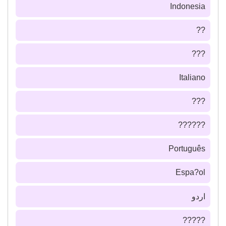
Indonesia
??
???
Italiano
???
??????
Português
Espa?ol
اردو
?????