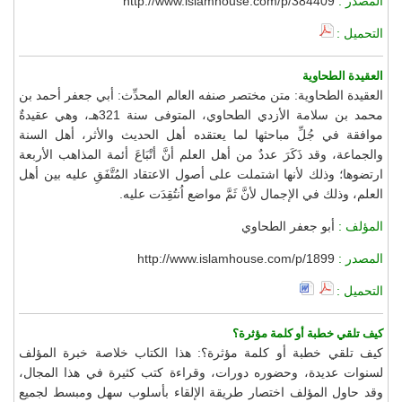
المصدر :
http://www.islamhouse.com/p/384409
التحميل :
العقيدة الطحاوية
العقيدة الطحاوية: متن مختصر صنفه العالم المحدِّث: أبي جعفر أحمد بن
محمد بن سلامة الأزدي الطحاوي، المتوفى سنة 321هـ، وهي عقيدةٌ
موافقة في جُلِّ مباحثها لما يعتقده أهل الحديث والأثر، أهل السنة
والجماعة، وقد ذَكَرَ عددٌ من أهل العلم أنَّ أتْبَاعَ أئمة المذاهب الأربعة
ارتضوها؛ وذلك لأنها اشتملت على أصول الاعتقاد المُتَّفَقِ عليه بين أهل
العلم، وذلك في الإجمال لأنَّ ثَمَّ مواضع اُنتُقِدَت عليه.
المؤلف :
أبو جعفر الطحاوي
المصدر :
http://www.islamhouse.com/p/1899
التحميل :
كيف تلقي خطبة أو كلمة مؤثرة؟
كيف تلقي خطبة أو كلمة مؤثرة؟: هذا الكتاب خلاصة خبرة المؤلف
لسنوات عديدة، وحضوره دورات، وقراءة كتب كثيرة في هذا المجال،
وقد حاول المؤلف اختصار طريقة الإلقاء بأسلوب سهل ومبسط لجميع