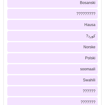
Bosanski
?????????
Hausa
كورد?
Norske
Polski
soomaali
Swahili
??????
???????