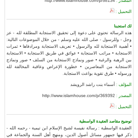
المصدر :
http://www.islamhouse.com/p/58134
التحميل :
لك استجبنا
هذه الرسالة تحتوي على دعوة إلى تحقيق الاستجابة المطلقة لله - عز
وجل - وللرسول - صلى الله عليه وسلم - من خلال الموضوعات التالية:
• أهمية الاستجابة لله والرسول • تعريف الاستجابة ومرادفاها • ثمرات
الاستجابة • مراتب الاستجابة • عوائق في طريق الاستجابة • الاستجابة
بين الرهبة والرغبة • صور ونماذج الاستجابة من السلف • صور ونماذج
الاستجابة من المعاصرين • خطورة الإعراض وعاقبة المخالفة لله
ورسوله • طرق تقوية بواعث الاستجابة.
المؤلف :
أسماء بنت راشد الرويشد
المصدر :
http://www.islamhouse.com/p/369392
التحميل :
توضيح مقاصد العقيدة الواسطية
العقيدة الواسطية : رسالة نفيسة لشيخ الإسلام ابن تيمية - رحمه الله -
ذكر فيها جمهور مسائل أصول الدين، ومنهج أهل السنة والجماعة في