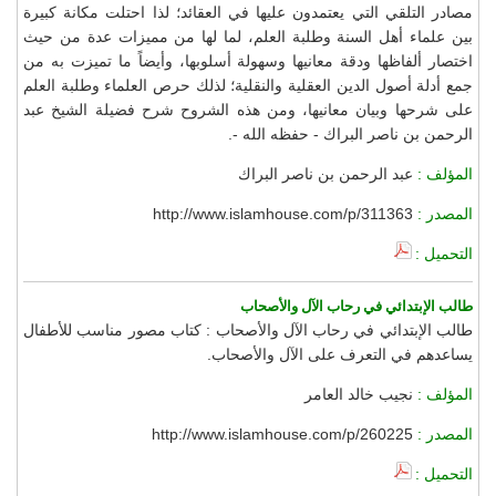
مصادر التلقي التي يعتمدون عليها في العقائد؛ لذا احتلت مكانة كبيرة
بين علماء أهل السنة وطلبة العلم، لما لها من مميزات عدة من حيث
اختصار ألفاظها ودقة معانيها وسهولة أسلوبها، وأيضاً ما تميزت به من
جمع أدلة أصول الدين العقلية والنقلية؛ لذلك حرص العلماء وطلبة العلم
على شرحها وبيان معانيها، ومن هذه الشروح شرح فضيلة الشيخ عبد
الرحمن بن ناصر البراك - حفظه الله -.
المؤلف :
عبد الرحمن بن ناصر البراك
المصدر :
http://www.islamhouse.com/p/311363
التحميل :
طالب الإبتدائي في رحاب الآل والأصحاب
طالب الإبتدائي في رحاب الآل والأصحاب : كتاب مصور مناسب للأطفال
يساعدهم في التعرف على الآل والأصحاب.
المؤلف :
نجيب خالد العامر
المصدر :
http://www.islamhouse.com/p/260225
التحميل :