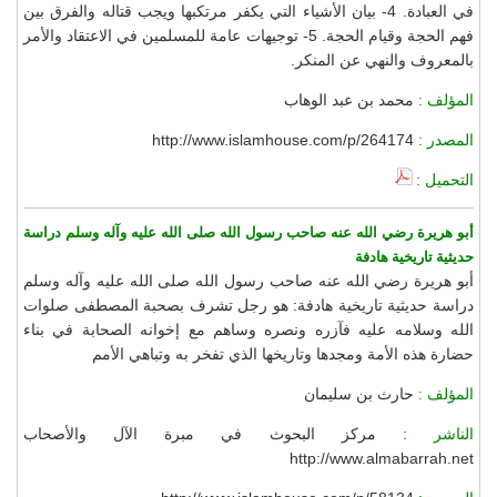
في العبادة. 4- بيان الأشياء التي يكفر مرتكبها ويجب قتاله والفرق بين
فهم الحجة وقيام الحجة. 5- توجيهات عامة للمسلمين في الاعتقاد والأمر
بالمعروف والنهي عن المنكر.
المؤلف :
محمد بن عبد الوهاب
المصدر :
http://www.islamhouse.com/p/264174
التحميل :
أبو هريرة رضي الله عنه صاحب رسول الله صلى الله عليه وآله وسلم دراسة
حديثية تاريخية هادفة
أبو هريرة رضي الله عنه صاحب رسول الله صلى الله عليه وآله وسلم
دراسة حديثية تاريخية هادفة: هو رجل تشرف بصحبة المصطفى صلوات
الله وسلامه عليه فآزره ونصره وساهم مع إخوانه الصحابة في بناء
حضارة هذه الأمة ومجدها وتاريخها الذي تفخر به وتباهي الأمم
المؤلف :
حارث بن سليمان
الناشر :
مركز البحوث في مبرة الآل والأصحاب
http://www.almabarrah.net