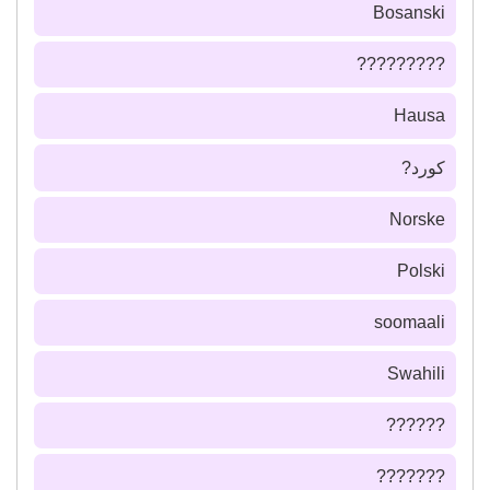
Bosanski
?????????
Hausa
كورد?
Norske
Polski
soomaali
Swahili
??????
???????