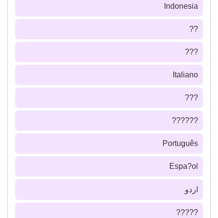
Indonesia
??
???
Italiano
???
??????
Português
Espa?ol
اردو
?????