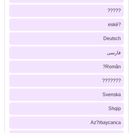
?????
?eské
Deutsch
فارسى
Român?
???????
Svenska
Shqip
Az?rbaycanca