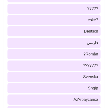
?????
?eské
Deutsch
فارسى
Român?
???????
Svenska
Shqip
Az?rbaycanca