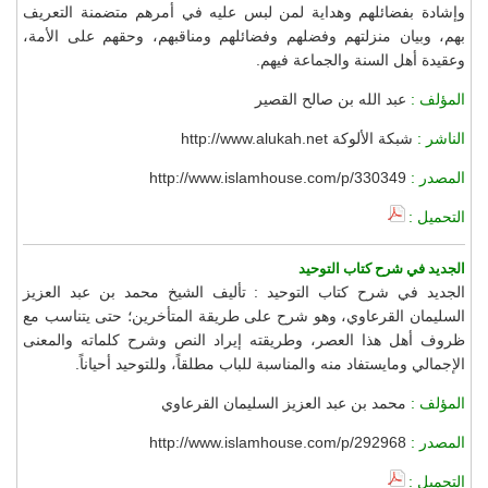
وإشادة بفضائلهم وهداية لمن لبس عليه في أمرهم متضمنة التعريف
بهم، وبيان منزلتهم وفضلهم وفضائلهم ومناقبهم، وحقهم على الأمة،
وعقيدة أهل السنة والجماعة فيهم.
المؤلف :
عبد الله بن صالح القصير
الناشر :
شبكة الألوكة http://www.alukah.net
المصدر :
http://www.islamhouse.com/p/330349
التحميل :
الجديد في شرح كتاب التوحيد
الجديد في شرح كتاب التوحيد : تأليف الشيخ محمد بن عبد العزيز
السليمان القرعاوي، وهو شرح على طريقة المتأخرين؛ حتى يتناسب مع
ظروف أهل هذا العصر، وطريقته إيراد النص وشرح كلماته والمعنى
الإجمالي ومايستفاد منه والمناسبة للباب مطلقاً، وللتوحيد أحياناً.
المؤلف :
محمد بن عبد العزيز السليمان القرعاوي
المصدر :
http://www.islamhouse.com/p/292968
التحميل :