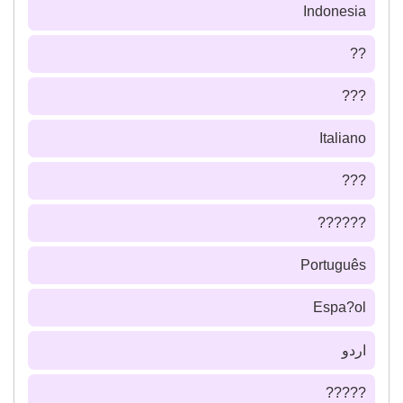
Indonesia
??
???
Italiano
???
??????
Português
Espa?ol
اردو
?????