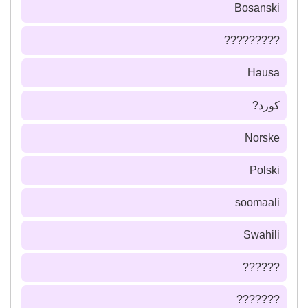
Bosanski
?????????
Hausa
كورد?
Norske
Polski
soomaali
Swahili
??????
???????