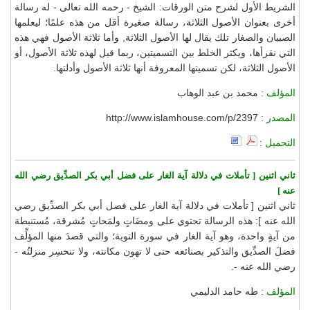
الشريط الأول لشرح متن الورقات: الشيخ - رحمه الله تعالى - له رسالة
أخرى بعنوان الأصول الثلاثة، رسالة صغيرة أقل من هذه علمًا؛ ليعلمها
الصبيان والصغار تلك يقال لها الأصول الثلاثة, وأما ثلاثة الأصول فهي هذه
التي نقرأها، ويكثر الخلط بين التسميتين، ربما قيل لهذه ثلاثة الأصول، أو
الأصول الثلاثة، لكن تسميتها المعروفة أنها ثلاثة الأصول وأدلتها.
المؤلف :
محمد بن عبد الوهاب
المصدر :
http://www.islamhouse.com/p/2397
التحميل :
ثاني اثنين [ تأملات في دلالة آية الغار على فضل أبي بكر الصدِّيق رضي الله
عنه ]
ثاني اثنين [ تأملات في دلالة آية الغار على فضل أبي بكر الصدِّيق رضي
الله عنه ]: هذه الرسالة تحتوي على ومضَاتٍ ولمَحاتٍ مُشرقة، مُستنبطة
من آيةٍ واحدة، وهو آية الغار في سورة التوبة؛ والتي قصدَ منها المؤلِّف
فضلَ الصدِّيق والتذكير بصنائعه حتى لا تهون مكانته، ولا تنحسِر منزلتُه -
رضي الله عنه -.
المؤلف :
طه حامد الدليمي