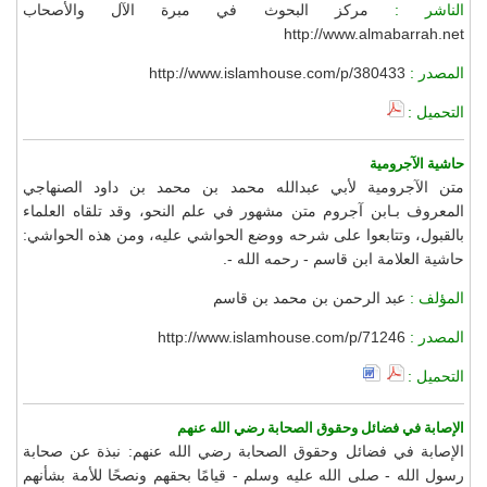
الناشر :
مركز البحوث في مبرة الآل والأصحاب
http://www.almabarrah.net
المصدر :
http://www.islamhouse.com/p/380433
التحميل :
حاشية الآجرومية
متن الآجرومية لأبي عبدالله محمد بن محمد بن داود الصنهاجي
المعروف بـابن آجروم متن مشهور في علم النحو، وقد تلقاه العلماء
بالقبول، وتتابعوا على شرحه ووضع الحواشي عليه، ومن هذه الحواشي:
حاشية العلامة ابن قاسم - رحمه الله -.
المؤلف :
عبد الرحمن بن محمد بن قاسم
المصدر :
http://www.islamhouse.com/p/71246
التحميل :
الإصابة في فضائل وحقوق الصحابة رضي الله عنهم
الإصابة في فضائل وحقوق الصحابة رضي الله عنهم: نبذة عن صحابة
رسول الله - صلى الله عليه وسلم - قيامًا بحقهم ونصحًا للأمة بشأنهم