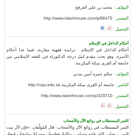
المؤلف :
محمد بن علي العرفج
المصدر :
http://www.islamhouse.com/p/66475
التحميل :
أحكام الداخل في الإسلام
أحكام الداخل في الإسلام : دراسة فقهية مقارنة، فيما عدا أحكام
الأسرة، وهو بحث مقدم لنيل درجة الدكتوراة في الفقه الإسلامي من
جامعة أم القرى بمكة المكرمة.
المؤلف :
سالم حمزة أمين مدني
الناشر :
جامعة أم القرى بمكة المكرمة http://uqu.edu.sa
المصدر :
http://www.islamhouse.com/p/320710
التحميل :
الثمر المستطاب في روائع الآل والأصحاب
الثمر المستطاب في روائع الآل والأصحاب: قال المُؤلِّفان: «فإن لآل بيت
النبي - صلى الله عليه وسلم - مكانةً عظيمةً، ومنزلةً سامِقةً رفيعةً،