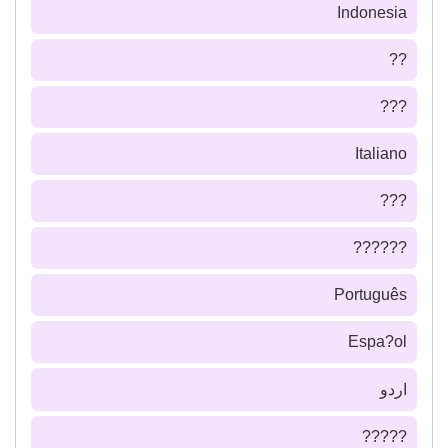
Indonesia
??
???
Italiano
???
??????
Português
Espa?ol
اردو
?????