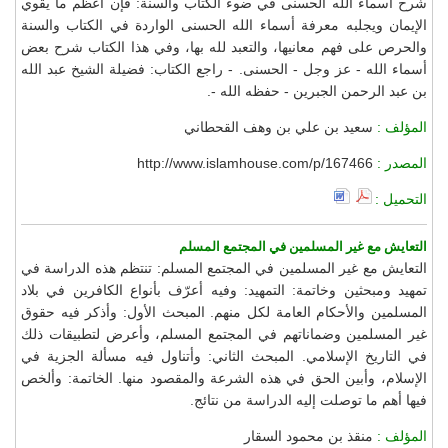
شرح أسماء الله الحسنى في ضوء الكتاب والسنة: فإن أعظم ما يقوي
الإيمان ويجلبه معرفة أسماء الله الحسنى الواردة في الكتاب والسنة
والحرص على فهم معانيها، والتعبد لله بها، وفي هذا الكتاب شرح بعض
أسماء الله - عز وجل - الحسنى. - راجع الكتاب: فضيلة الشيخ عبد الله
بن عبد الرحمن الجبرين - حفظه الله -.
المؤلف :
سعيد بن علي بن وهف القحطاني
المصدر :
http://www.islamhouse.com/p/167466
التحميل :
التعايش مع غير المسلمين في المجتمع المسلم
التعايش مع غير المسلمين في المجتمع المسلم: تنتظم هذه الدراسة في
تمهيد ومبحثين وخاتمة: التمهيد: وفيه أعرّف بأنواع الكافرين في بلاد
المسلمين والأحكام العامة لكل منهم. المبحث الأول: وأذكر فيه حقوق
غير المسلمين وضماناتهم في المجتمع المسلم، وأعرض لتطبيقات ذلك
في التاريخ الإسلامي. المبحث الثاني: وأتناول فيه مسألة الجزية في
الإسلام، وأبين الحق في هذه الشرعة والمقصود منها. الخاتمة: وألخص
فيها أهم ما توصلت إليه الدراسة من نتائج.
المؤلف :
منقذ بن محمود السقار