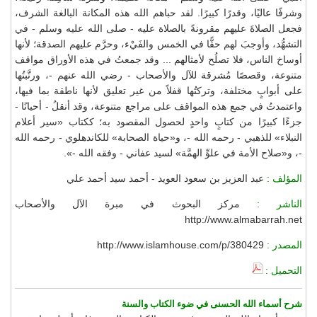
وشرفًا عاليًا، وقدرًا كبيرًا. لقد حباهم الله هذه المكانة البالغة الشرف،
فجعل الصلاةَ عليهم مقرونةً بالصلاة عليه - صلى الله عليه وسلم - في
التشهُّد، وأوجبَ لهم حقًّا في الخمس والفَيْء، وحرَّم عليهم الصدقة؛ لأنها
أوساخ الناس، فلا تصلُح لأمثالهم ... وقد جمعتُ في هذه الأوراق مواقف
متنوعة، وقصصًا مُشرقة للآل والأصحاب - رضي الله عنهم -، ورتَّبتُها
على أبوابٍ مختلفة، وتركتُها قفلاً من غير تعليق لأنها ناطقة بما فيها،
واعتمدتُ في جمع هذه المواقف على مراجع متنوعة، وقد أنقلُ - أحيانًا -
جزءًا كبيرًا من كتابٍ واحدٍ لحصول المقصود به؛ ككتاب «سير أعلام
النبلاء» للذهبي - رحمه الله -، و«حياة الصحابة» للكاندهلوي - رحمه الله
-، و«صلاح الأمة في علوِّ الهمَّة» لسيد عفاني - وفقه الله -».
المؤلف :
عبد العزيز بن سعود العويد - أحمد سيد أحمد علي
الناشر :
مركز البحوث في مبرة الآل والأصحاب
http://www.almabarrah.net
المصدر :
http://www.islamhouse.com/p/380429
التحميل :
شرح أسماء الله الحسنى في ضوء الكتاب والسنة