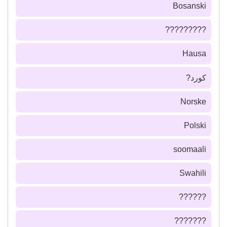
Bosanski
?????????
Hausa
كورد?
Norske
Polski
soomaali
Swahili
??????
???????