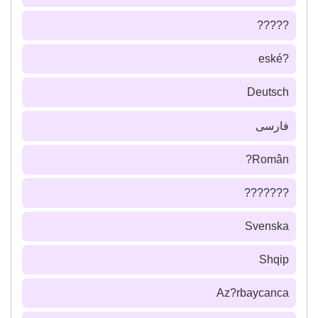
?????
?eské
Deutsch
فارسى
Român?
???????
Svenska
Shqip
Az?rbaycanca