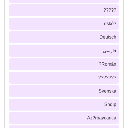
?????
?eské
Deutsch
فارسى
Român?
???????
Svenska
Shqip
Az?rbaycanca