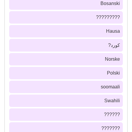
Bosanski
?????????
Hausa
كورد?
Norske
Polski
soomaali
Swahili
??????
???????