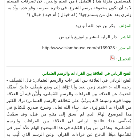
للمسلمين منزلة هذا ( التمثيل ) من العلم والدين، لأن تصرفات المسلم
لا بد أن تكون محفوفة برسم الشرع، في دائرة نصوصه وقواعده، وآدابه.
ولنرى بعد: هل من يستمزجها؟ ( له خيـال ) أم فيه ( خبـال )؟.
المؤلف :
بكر بن عبد الله أبو زيد
الناشر :
دار الراية للنشر والتوزيع بالرياض
المصدر :
http://www.islamhouse.com/p/169025
التحميل :
الفتح الرباني في العلاقة بين القراءات والرسم العثماني
الفتح الرباني في العلاقة بين القراءات والرسم العثماني: قال المُصنِّف -
رحمه الله -: «فمنذ زمن بعيد وأنا توَّاق إلى وضعِ مُصنَّف خاصّ أُضمِّنُه
الحديثَ عن العلاقة بين القراءات والرسمِ العُثماني، وأُبيِّن فيه أن العلاقة
بينهما قوية ومتينة؛ لأنه يترتَّبُ على مُخالفة (الرسم العثماني) ترك الكثير
من القراءات المُتواتِرة، حتى شاءَ الله تعالى وشرحَ صدري للكتابةِ في
هذا الموضوع الهامّ الذي لم أُسبَق إلى مثلهِ من قبل، وقد سمَّيتُ
مُصنَّفي هذا: «الفتح الرباني في العلاقة بين القراءات والرسم
العثماني». وهدَفي من وراءِ الكتابة في هذا الموضوع الهام عدَّة أمور في
مُقدِّمتها ميعًا: الدفاع عن قراءات القرآن، وعن الرسم الذي كُتِب به