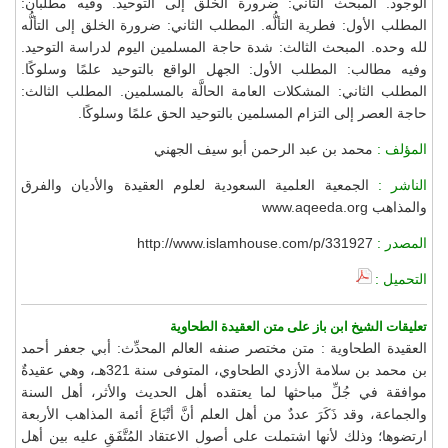
الوجود. المبحث الثاني: ضرورة الخلق إلى التوحيد. وفيه مطلبان:
المطلب الأول: فطرية التألُّه. المطلب الثاني: ضرورة الخلق إلى التألُّه
لله وحده. المبحث الثالث: شدة حاجة المسلمين اليوم لدراسة التوحيد.
وفيه مطالب: المطلب الأول: الجهل الواقع بالتوحيد علمًا وسلوكًا.
المطلب الثاني: المشكلات العامة الحالَّة بالمسلمين. المطلب الثالث:
حاجة العصر إلى التزام المسلمين بالتوحيد الحق علمًا وسلوكًا.
المؤلف :
محمد بن عبد الرحمن أبو سيف الجهني
الناشر :
الجمعية العلمية السعودية لعلوم العقيدة والأديان والفرق
والمذاهب www.aqeeda.org
المصدر :
http://www.islamhouse.com/p/331927
التحميل :
تعليقات الشيخ ابن باز على متن العقيدة الطحاوية
العقيدة الطحاوية : متن مختصر صنفه العالم المحدِّث: أبي جعفر أحمد
بن محمد بن سلامة الأزدي الطحاوي، المتوفى سنة 321هـ، وهي عقيدةٌ
موافقة في جُلِّ مباحثها لما يعتقده أهل الحديث والأثر، أهل السنة
والجماعة، وقد ذَكَرَ عددٌ من أهل العلم أنَّ أتْبَاعَ أئمة المذاهب الأربعة
ارتضوها؛ وذلك لأنها اشتملت على أصول الاعتقاد المُتَّفَقِ عليه بين أهل