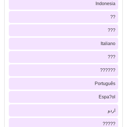
Indonesia
??
???
Italiano
???
??????
Português
Espa?ol
اردو
?????