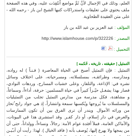
العلم، وذلك في الإجمال لأنَّ ثَمَّ مواضع اُنتُقِدَت عليه، وفي هذه الصفحة
ملف يحتوي على تعليقات واستدراكات كتبها الشيخ ابن باز - رحمه الله -
على متن العقيدة الطحاوية.
المؤلف :
عبد العزيز بن عبد الله بن باز
المصدر :
http://www.islamhouse.com/p/322226
التحميل :
التمثيل [ حقيقته ، تاريخه ، حُكمه ]
التمثيل : فإن التمثيل أصبح في الحياة المعاصرة ( فـنـاً ) له رواده،
ومدارسه، وطرائقـه، بمسلسلاته، ومسرحياته، على اختلاف وسائل
نشره في: الإذاعة، والتلفاز، وعلى خشبات المسارح، وردهات النوادي،
فصار بهذا يشغـل حيّـزاً كبيراً في حياة المسلمين: حرفة، أداءاً، وسماعاً،
و مشاهدة، فكل مدرسة من مدارس التمثيل تجلب من التمثيليات
والمسلسلات ما يُروجها ويُكسبها سمعة وانتشاراً، إذ هي جواد رابح ُتحاز
من ورائه الأموال. ويندر أن ترى الفرق بين أن تكون الممارسات
والعرض في دار إسلام، أو دار كفـر. وقد استشرى هذا في البيوتات،
والأماكن العامة، فملأ أفئدة عوام الأمة: رجالاً، ونساءاً، وولداناً، حتى أن
من يمجها ولا يهرع إليها، يُوصف بأنه ( فاقد الخيال ). لهذا: رأيت أن أبـّيـن