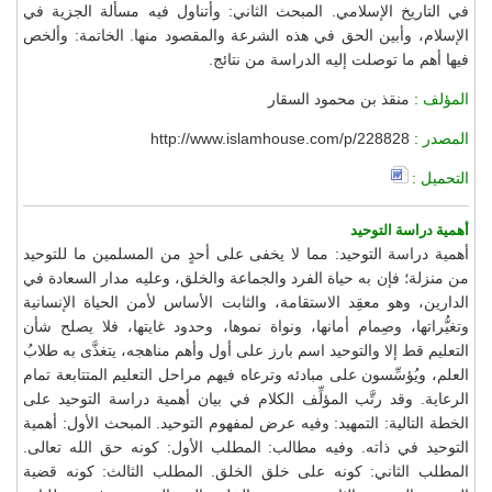
في التاريخ الإسلامي. المبحث الثاني: وأتناول فيه مسألة الجزية في
الإسلام، وأبين الحق في هذه الشرعة والمقصود منها. الخاتمة: وألخص
فيها أهم ما توصلت إليه الدراسة من نتائج.
المؤلف :
منقذ بن محمود السقار
المصدر :
http://www.islamhouse.com/p/228828
التحميل :
أهمية دراسة التوحيد
أهمية دراسة التوحيد: مما لا يخفى على أحدٍ من المسلمين ما للتوحيد
من منزلة؛ فإن به حياة الفرد والجماعة والخلق، وعليه مدار السعادة في
الدارين، وهو معقِد الاستقامة، والثابت الأساس لأمن الحياة الإنسانية
وتغيُّراتها، وصِمام أمانها، ونواة نموها، وحدود غايتها، فلا يصلح شأن
التعليم قط إلا والتوحيد اسم بارز على أول وأهم مناهجه، يتغذَّى به طلابُ
العلم، ويُؤسِّسون على مبادئه وترعاه فيهم مراحل التعليم المتتابعة تمام
الرعاية. وقد رتَّب المؤلِّف الكلام في بيان أهمية دراسة التوحيد على
الخطة التالية: التمهيد: وفيه عرض لمفهوم التوحيد. المبحث الأول: أهمية
التوحيد في ذاته. وفيه مطالب: المطلب الأول: كونه حق الله تعالى.
المطلب الثاني: كونه على خلق الخلق. المطلب الثالث: كونه قضية