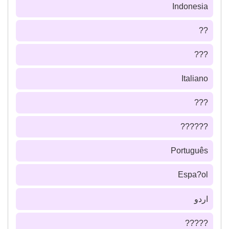
Indonesia
??
???
Italiano
???
??????
Português
Espa?ol
اردو
?????