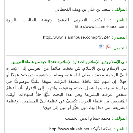
المؤلف :
سعيد بن علي بن وهف القحطاني
الناشر :
المكتب التعاوني للدعوة وتوعية الجاليات بالربوة
http://www.IslamHouse.com
المصدر :
http://www.islamhouse.com/p/53244
التحميل :
نبي الإسلام ودين الإسلام والحضارة الإسلامية عند النخبة من علماء الغربيين
نبي الإسلام ودين الإسلام: لئن نجَحَت طائفةٌ من الغربيين إلى الإساءة
لنبيِّ الرحمة محمد - صلى الله عليه وسلم - وتشويه شريعته؛ عمدًا أو
جهلاً، إن منهم فئةً عاقلةً منصفةً التزَمَت منهجًا علميًّا موضوعيًّا في
دراسة سيرته وما يتصل بحياته ودعوته، وانتهت إلى الإقرار بأنه أعظمُ
شخصٍ عرَفَته البشرية! وفي هذا البحث تتبُّعٌ جادٌّ لشهادات أولئك
المُنصِفين من علماء الغرب، تكشِفُ عن عظمة نبيِّ المسلمين، وعظمة
الشريعة التي دعا إليها، دون تحيُّز أو ميل إلى هوى!
المؤلف :
محمد حسام الدين الخطيب
الناشر :
شبكة الألوكة http://www.alukah.net