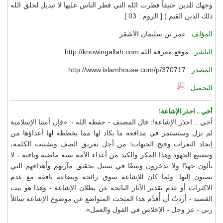
وجهك للدين حنيفاً فطرت الله التي فطر الناس عليها لا تبديل لخلق الله
ذلك الدين القيم ) [ الروم : 03 ].
المؤلف :
عمر بن سليمان الأشقر
الناشر :
موقع معرفة الله http://knowingallah.com
المصدر :
http://www.islamhouse.com/p/370717
التحميل :
أخي .. احذر الإشاعة!
أخي .. احذر الإشاعة!: قال المصنف - حفظه الله -: «فإن أمتنا الإسلامية
لم تزل وستستمر في مدافعة ما يكاد لها مما يخططه لها أعداؤها من
إيجاد الثغرات وفتح الجبهات؛ من أجل تفريق الصف وتشتيت الكلمة،
وتضييع الجهود وهذا المكر والكيد من أعداء الأمة سنة ماضية وباقية ، لا
يألون جهدًا ولا يدخرون وسعًا في سبيل تحقيق مآربهم وأهدافهم التي
يصبون إليها. ولما كان للإشاعة سوق رائجة وبضاعة نافقة مع عدم
الاكتراث أو عدم تقدير الآثار الناتجة عن بطلان الإشاعة - وهذا هو بيت
القصيد - أردتُ أن أُقدِّم هذا المبحث المتواضع عن موضوع الإشاعة سائلاً
ربي - عز وجل - الإخلاص في القول والعمل».