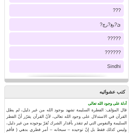
???
ئ?يغ?رچ?
?????
??????
Sindhi
كتب عشوائيه
أدلة على وجود الله تعالى
قال المؤلف: الفطرة السليمة تشهد بوجود الله من غير دليل، لم يطل
القرآن في الاستدلال على وجود الله تعالى، لأنّ القرآن يقرّر أنّ الفطر
السليمة والنفوس التي لم تتقذر بأقذار الشرك تُقرّ بوجوده من غير دليل،
وليس كذلك فقط بل إنّ توحيده – سبحانه – أمر فطري بدهي ( فأقم