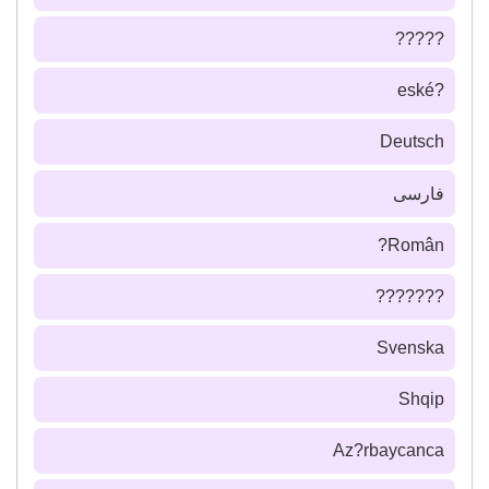
?????
?eské
Deutsch
فارسى
Român?
???????
Svenska
Shqip
Az?rbaycanca