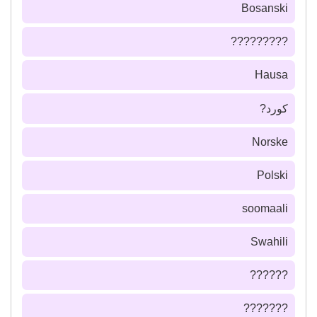
Bosanski
?????????
Hausa
كورد?
Norske
Polski
soomaali
Swahili
??????
???????