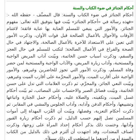
أحكام الجنائز في ضوء الكتاب والسنة
أحكام الجنائز في ضوء الكتاب والسنة: قال المصنِّف - حفظه الله -:
«فهذه رسالة في «أحكام الجنائز» بيّنت فيها بتوفيق الله تعالى: مفهوم
الجنائز، والأمور التي ينبغي للمسلم العناية بها عناية فائقة؛ لاغتنام
الأوقات والأحوال بالأعمال الصالحة قبل فوات الأوان، وذكرت الأمور
التي تعين على الاستعداد للآخرة بالأعمال الصالحة، والاجتهاد في حال
الصحة والفراغ في الأعمال الصالحة؛ لتكتب للمسلم في حال العجز
والسقم، وذكرت أسباب حسن الخاتمة، وبيّنت آداب المريض الواجبة
والمستحبة، وآداب زيارة المريض، والآداب الواجبة والمستحبة لمن حضر
وفاة المسلم، وذكرت الأمور التي تجوز للحاضرين وغيرهم، والأمور
الواجبة على أقارب الميت، والأمور المحرَّمة على أقارب الميت وغيرهم،
وبيّنت النعي الجائز، والمحرَّم، ثم ذكرت العلامات التي تدل على حسن
الخاتمة، وبيّنت فضائل الصبر والاحتساب على المصائب، ثم بيّنت أحكام
غسل الميت، وتكفينه، والصلاة عليه، وأحكام حمل الجنازة واتباعها
وتشييعها، وأحكام الدفن وآدابه، وآداب الجلوس والمشي في المقابر، ثم
ذكرت أحكام التعزية، وفضلها، وبيّنت أن القُرَب المهداة إلى أموات
المسلمين تصل إليهم حسب الدليل، ثم ذكرت أحكام زيارة القبور
وآدابها، وختمت ذلك بذكر أحكام إحداد المرأة على زوجها، وذكرت
أصناف المعتدات، وقد اجتهدت أن ألتزم في ذلك بالدليل من الكتاب
والسنة أو من أحدهما ما استطعت إلى ذلك سبيلاً».