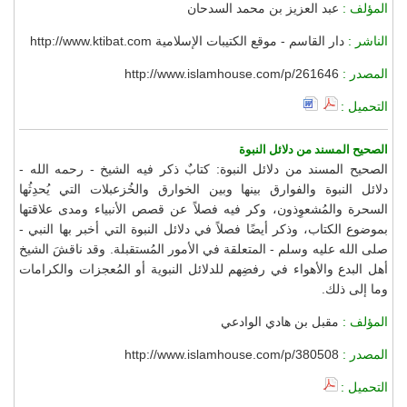
المؤلف :
عبد العزيز بن محمد السدحان
الناشر :
دار القاسم - موقع الكتيبات الإسلامية http://www.ktibat.com
المصدر :
http://www.islamhouse.com/p/261646
التحميل :
الصحيح المسند من دلائل النبوة
الصحيح المسند من دلائل النبوة: كتابٌ ذكر فيه الشيخ - رحمه الله -
دلائل النبوة والفوارق بينها وبين الخوارق والخُزعبلات التي يُحدِثُها
السحرة والمُشعوِذون، وكر فيه فصلاً عن قصص الأنبياء ومدى علاقتها
بموضوع الكتاب، وذكر أيضًا فصلاً في دلائل النبوة التي أخبر بها النبي -
صلى الله عليه وسلم - المتعلقة في الأمور المُستقبلة. وقد ناقشَ الشيخ
أهل البدع والأهواء في رفضِهم للدلائل النبوية أو المُعجزات والكرامات
وما إلى ذلك.
المؤلف :
مقبل بن هادي الوادعي
المصدر :
http://www.islamhouse.com/p/380508
التحميل :