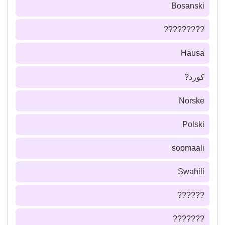
Bosanski
?????????
Hausa
كورد?
Norske
Polski
soomaali
Swahili
??????
???????