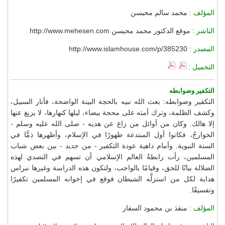
المؤلف :
محمد سالم محيسن
الناشر :
موقع الدكتور محمد محيسن http://www.mehesen.com
المصدر :
http://www.islamhouse.com/p/385230
التحميل :
التكفير وضوابطه
التكفير وضوابطه: بعث الله نبيه بالحجة البينة الواضحة، فأنار السبيل،
وكشف الظلمة، وترك أمته على محجة بيضاء، ليلها كنهارها، لا يزيغ عنها
إلا هالك. وكان من أوائل من زاغ عن هديه - صلى الله عليه وسلم -
الخوارجُ، فكانوا أول المبتدعة ظهورًا في الإسلام، وأظهرها ذمًّا في
السنة النبوية. وأمام داهية عودة التكفير - من جديد - بين بعض شباب
المسلمين، رأت رابطةُ العالم الإسلامي أن تسهم في التصدي لهذه
الضلالة بيانًا للحق، وقيامًا بالواجب، ولتكون هذه الدراسة وغيرها نبراس
هداية لكل من استزلَّه الشيطان فوقع في إخوانه المسلمين تكفيرًا
وتفسيقًا.
المؤلف :
منقذ بن محمود السقار