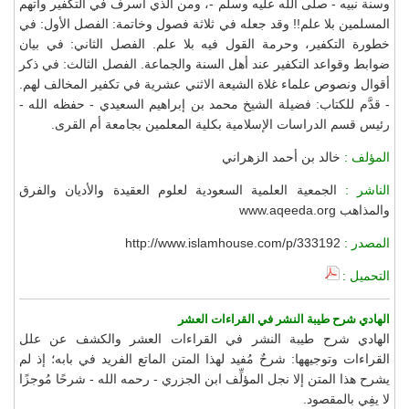
وسنة نبيه - صلى الله عليه وسلم -، ومن الذي أسرف في التكفير واتهم
المسلمين بلا علم!! وقد جعله في ثلاثة فصول وخاتمة: الفصل الأول: في
خطورة التكفير، وحرمة القول فيه بلا علم. الفصل الثاني: في بيان
ضوابط وقواعد التكفير عند أهل السنة والجماعة. الفصل الثالث: في ذكر
أقوال ونصوص علماء غلاة الشيعة الاثني عشرية في تكفير المخالف لهم.
- قدَّم للكتاب: فضيلة الشيخ محمد بن إبراهيم السعيدي - حفظه الله -
رئيس قسم الدراسات الإسلامية بكلية المعلمين بجامعة أم القرى.
المؤلف :
خالد بن أحمد الزهراني
الناشر :
الجمعية العلمية السعودية لعلوم العقيدة والأديان والفرق
والمذاهب www.aqeeda.org
المصدر :
http://www.islamhouse.com/p/333192
التحميل :
الهادي شرح طيبة النشر في القراءات العشر
الهادي شرح طيبة النشر في القراءات العشر والكشف عن علل
القراءات وتوجيهها: شرحٌ مُفيد لهذا المتن الماتع الفريد في بابه؛ إذ لم
يشرح هذا المتن إلا نجل المؤلِّف ابن الجزري - رحمه الله - شرحًا مُوجزًا
لا يفِي بالمقصود.