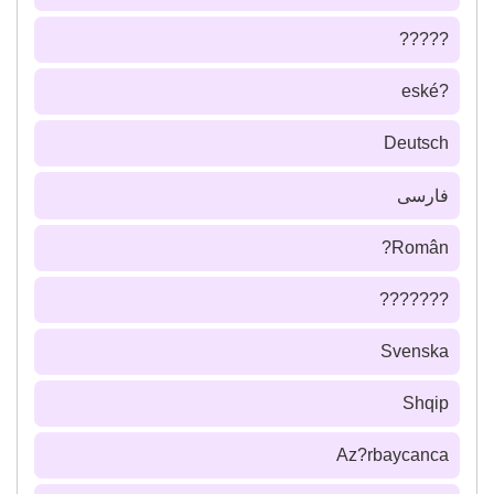
?????
?eské
Deutsch
فارسى
Român?
???????
Svenska
Shqip
Az?rbaycanca