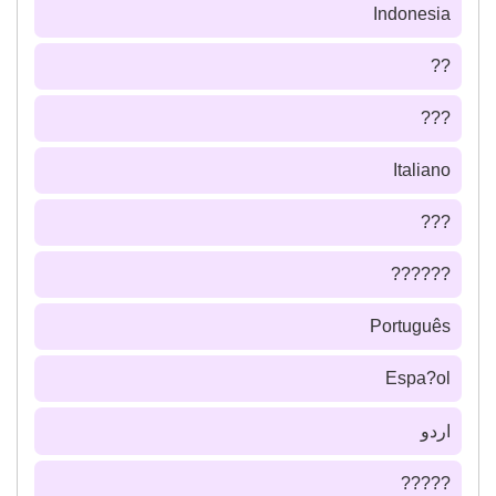
Indonesia
??
???
Italiano
???
??????
Português
Espa?ol
اردو
?????