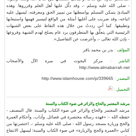
- صلى الله عليه وسلم -، وقد دلَّل عليها أهل العلم وقرروها. وهذه
المبادئ يتمكن المسلم بواسطتها من تمييز الحق ومعرفته، ليسهل عليه
اتباعه، وقد ضربت على أغلبها أمثلة من الواقع لتيسير فهمها واستيعابها
وتطبيقها. كما أني رددتُ من خلال هذه النقاط على بعض الشبهات
الرئيسية التي يتعلَّق بها المتطرفون برد عام يصلح لهدم الشبهة وفروعها
- بإذن الله تعالى -، وأعرضت عن التفاصيل».
المؤلف :
بدر بن محمد باقر
الناشر :
مركز البحوث في مبرة الآل والأصحاب
http://www.almabarrah.net
المصدر :
http://www.islamhouse.com/p/339665
التحميل :
مرشد المعتمر والحاج والزائر في ضوء الكتاب والسنة
مرشد المعتمر والحاج والزائر في ضوء الكتاب والسنة: قال المصنف -
حفظه الله -: «فهذه رسالة مختصرة في فضائل, وآداب، وأحكام العمرة
والحج وزيارة مسجد رسول الله - صلى الله عليه وسلم -، اختصرتها من
كتابي «العمرة والحج والزيارة» في ضوء الكتاب والسنة؛ ليسهل الانتفاع