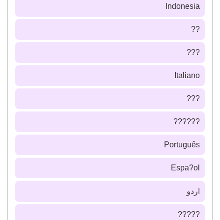
Indonesia
??
???
Italiano
???
??????
Português
Espa?ol
اردو
?????