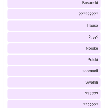
Bosanski
?????????
Hausa
كورد?
Norske
Polski
soomaali
Swahili
??????
???????