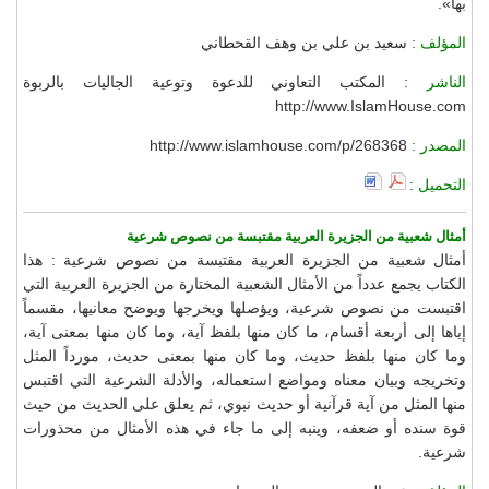
بها».
المؤلف :
سعيد بن علي بن وهف القحطاني
الناشر :
المكتب التعاوني للدعوة وتوعية الجاليات بالربوة
http://www.IslamHouse.com
المصدر :
http://www.islamhouse.com/p/268368
التحميل :
أمثال شعبية من الجزيرة العربية مقتبسة من نصوص شرعية
أمثال شعبية من الجزيرة العربية مقتبسة من نصوص شرعية : هذا
الكتاب يجمع عدداً من الأمثال الشعبية المختارة من الجزيرة العربية التي
اقتبست من نصوص شرعية، ويؤصلها ويخرجها ويوضح معانيها، مقسماً
إياها إلى أربعة أقسام، ما كان منها بلفظ آية، وما كان منها بمعنى آية،
وما كان منها بلفظ حديث، وما كان منها بمعنى حديث، مورداً المثل
وتخريجه وبيان معناه ومواضع استعماله، والأدلة الشرعية التي اقتبس
منها المثل من آية قرآنية أو حديث نبوي، ثم يعلق على الحديث من حيث
قوة سنده أو ضعفه، وينبه إلى ما جاء في هذه الأمثال من محذورات
شرعية.