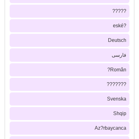
?????
?eské
Deutsch
فارسى
Român?
???????
Svenska
Shqip
Az?rbaycanca