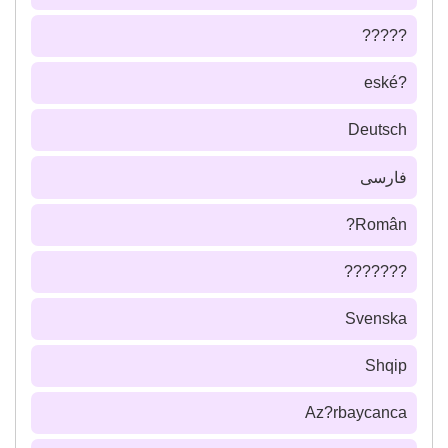
?????
?eské
Deutsch
فارسى
Român?
???????
Svenska
Shqip
Az?rbaycanca