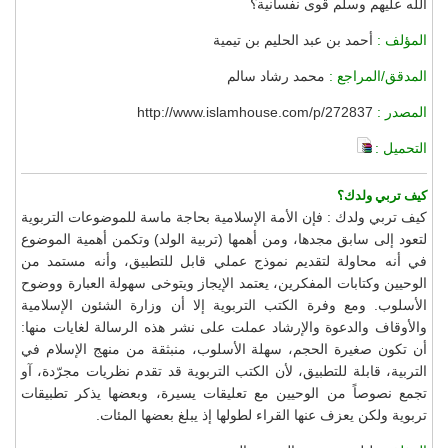
الله عليهم وسلم قوى نفسانية؟
المؤلف :
أحمد بن عبد الحليم بن تيمية
المدقق/المراجع :
محمد رشاد سالم
المصدر :
http://www.islamhouse.com/p/272837
التحميل :
كيف تربي ولدك؟
كيف تربي ولدك : فإن الأمة الإسلامية بحاجة ماسة للموضوعات التربوية
لتعود إلى سابق مجدها، ومن أهمها (تربية الولد) وتكمن أهمية الموضوع
في أنه محاولة لتقديم نموذج عملي قابل للتطبيق، وأنه مستمد من
الوحيين وكتابات المفكرين، يعتمد الإيجاز ويتوخى سهولة العبارة ووضوح
الأسلوب. ومع وفرة الكتب التربوية إلا أن وزارة الشئون الإسلامية
والأوقاف والدعوة والإرشاد عملت على نشر هذه الرسالة لغايات منها:
أن تكون صغيرة الحجم، سهلة الأسلوب، منبثقة من منهج الإسلام في
التربية، قابلة للتطبيق، لأن الكتب التربوية قد تقدم نظريات مجرّدة، آو
تجمع نصوصاً من الوحيين مع تعليقات يسيرة، وبعضها يذكر تطبيقات
تربوية ولكن يعزف عنها القراء لطولها إذ يبلغ بعضها المئات.