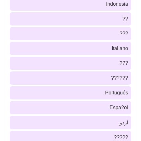
Indonesia
??
???
Italiano
???
??????
Português
Espa?ol
اردو
?????