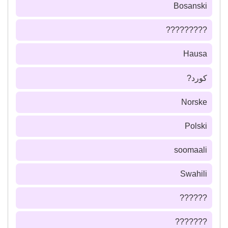
Bosanski
?????????
Hausa
كورد?
Norske
Polski
soomaali
Swahili
??????
???????