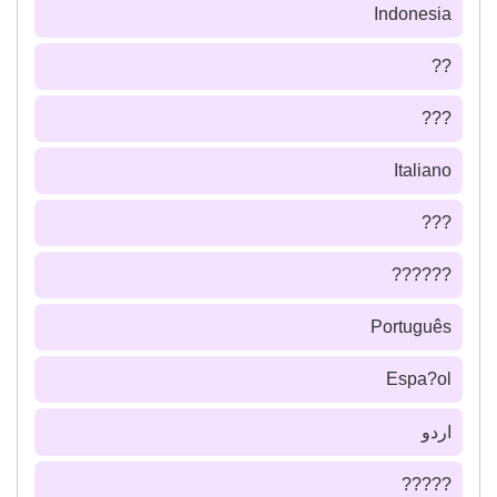
Indonesia
??
???
Italiano
???
??????
Português
Espa?ol
اردو
?????