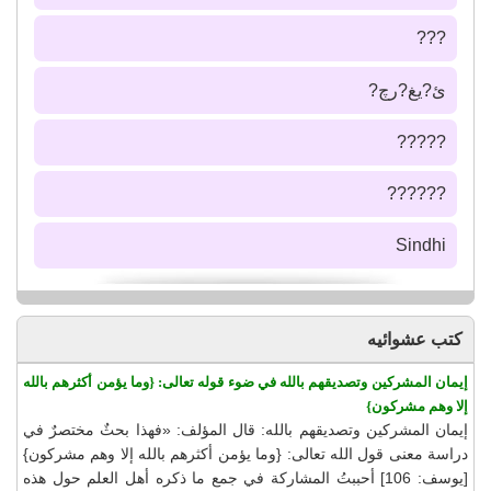
???
ئ?يغ?رچ?
?????
??????
Sindhi
كتب عشوائيه
إيمان المشركين وتصديقهم بالله في ضوء قوله تعالى: {وما يؤمن أكثرهم بالله
إلا وهم مشركون}
إيمان المشركين وتصديقهم بالله: قال المؤلف: «فهذا بحثٌ مختصرٌ في
دراسة معنى قول الله تعالى: {وما يؤمن أكثرهم بالله إلا وهم مشركون}
[يوسف: 106] أحببتُ المشاركة في جمع ما ذكره أهل العلم حول هذه