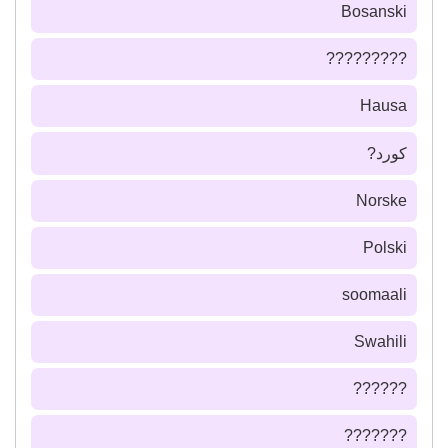
Bosanski
?????????
Hausa
كورد?
Norske
Polski
soomaali
Swahili
??????
???????