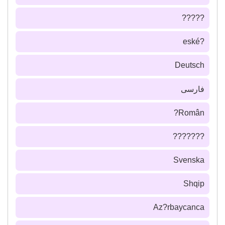
?????
?eské
Deutsch
فارسى
Român?
???????
Svenska
Shqip
Az?rbaycanca