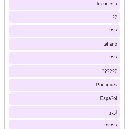
Indonesia
??
???
Italiano
???
??????
Português
Espa?ol
اردو
?????