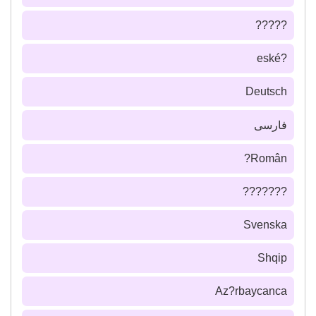
?????
?eské
Deutsch
فارسى
Român?
???????
Svenska
Shqip
Az?rbaycanca