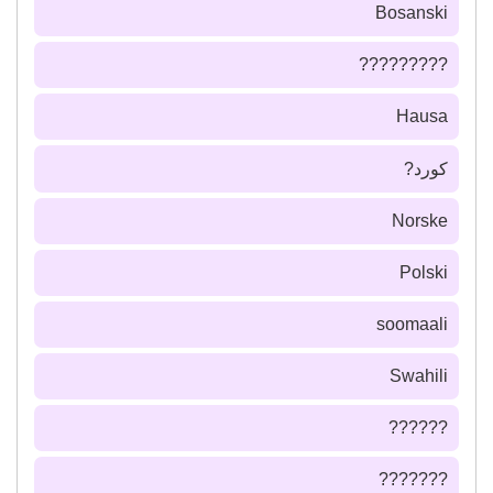
Bosanski
?????????
Hausa
كورد?
Norske
Polski
soomaali
Swahili
??????
???????