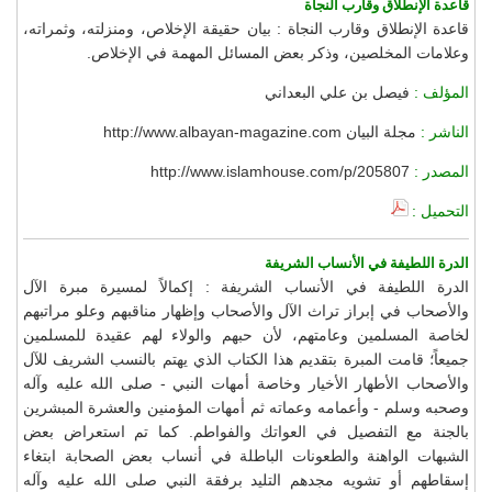
قاعدة الإنطلاق وقارب النجاة
قاعدة الإنطلاق وقارب النجاة : بيان حقيقة الإخلاص، ومنزلته، وثمراته،
وعلامات المخلصين، وذكر بعض المسائل المهمة في الإخلاص.
المؤلف :
فيصل بن علي البعداني
الناشر :
مجلة البيان http://www.albayan-magazine.com
المصدر :
http://www.islamhouse.com/p/205807
التحميل :
الدرة اللطيفة في الأنساب الشريفة
الدرة اللطيفة في الأنساب الشريفة : إكمالاً لمسيرة مبرة الآل
والأصحاب في إبراز تراث الآل والأصحاب وإظهار مناقبهم وعلو مراتبهم
لخاصة المسلمين وعامتهم، لأن حبهم والولاء لهم عقيدة للمسلمين
جميعاً؛ قامت المبرة بتقديم هذا الكتاب الذي يهتم بالنسب الشريف للآل
والأصحاب الأطهار الأخيار وخاصة أمهات النبي - صلى الله عليه وآله
وصحبه وسلم - وأعمامه وعماته ثم أمهات المؤمنين والعشرة المبشرين
بالجنة مع التفصيل في العواتك والفواطم. كما تم استعراض بعض
الشبهات الواهنة والطعونات الباطلة في أنساب بعض الصحابة ابتغاء
إسقاطهم أو تشويه مجدهم التليد برفقة النبي صلى الله عليه وآله