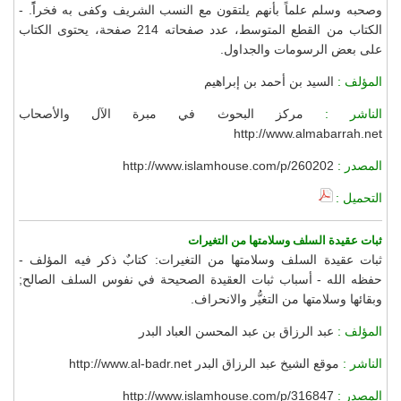
وصحبه وسلم علماً بأنهم يلتقون مع النسب الشريف وكفى به فخراًً. -
الكتاب من القطع المتوسط، عدد صفحاته 214 صفحة، يحتوى الكتاب
على بعض الرسومات والجداول.
المؤلف :
السيد بن أحمد بن إبراهيم
الناشر :
مركز البحوث في مبرة الآل والأصحاب
http://www.almabarrah.net
المصدر :
http://www.islamhouse.com/p/260202
التحميل :
ثبات عقيدة السلف وسلامتها من التغيرات
ثبات عقيدة السلف وسلامتها من التغيرات: كتابٌ ذكر فيه المؤلف -
حفظه الله - أسباب ثبات العقيدة الصحيحة في نفوس السلف الصالح;
وبقائها وسلامتها من التغيُّر والانحراف.
المؤلف :
عبد الرزاق بن عبد المحسن العباد البدر
الناشر :
موقع الشيخ عبد الرزاق البدر http://www.al-badr.net
المصدر :
http://www.islamhouse.com/p/316847