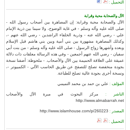
التحميل :
الآل والصحابة محبة وقرابة
الآل والصحابة محبة وقرابة: إن المصاهرة بين أصحاب رسول الله -
صلى الله عليه وآله وسلم - في غاية الوضوح، ولا سيما بين ذرية الإمام
علي - رضي الله عنه - وذرية الخلفاء الراشدين - رضي الله عنهم -،
وكذلك المصاهرة مشهورة بين بني أمية وبين بني هاشم قبل الإسلام
وبعده وأشهرها زواج الرسول - صلى الله عليه وآله وسلم - من بنت أبي
سفيان - رضي الله عنهم أجمعين - وفي هذه الرسالة معلقات ذات دلالة
عميقة على العلاقة الحميمة بين الآل والأصحاب. - ملحوظة: أضفنا نسخة
بجودة منخفضة تصلح للتصفح عن طريق الحاسب الآلي - الكمبيوتر -،
ونسخة أخرى بجودة عالية تصلح للطباعة.
المؤلف :
علي بن حمد بن محمد التميمي
الناشر :
مركز البحوث في مبرة الآل والأصحاب
http://www.almabarrah.net
المصدر :
http://www.islamhouse.com/p/260223
التحميل :