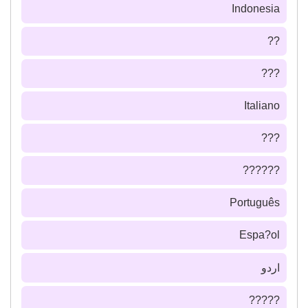
Indonesia
??
???
Italiano
???
??????
Português
Espa?ol
اردو
?????