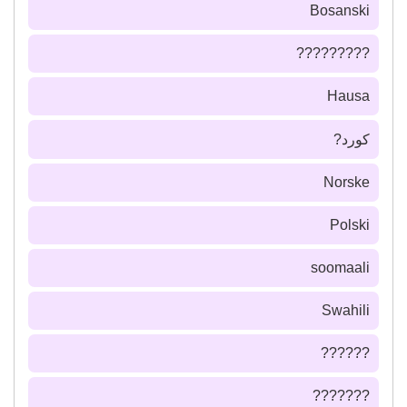
Bosanski
?????????
Hausa
كورد?
Norske
Polski
soomaali
Swahili
??????
???????