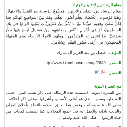
مقام الرشاد بين التقليد والاجتهاد
مقام الرشاد بين التقليد والاجتهاد: مَوضُوعُ الرِّسالةِ هو التَّقليدُ والاجتهادُ،
وهُمَا مَوْضوعانِ يَخْتَصَّانِ بِعِلْمِ أُصُولِ الفِقْهِ. وهُمَا مِنْ المواضِيعِ الهامَّةِ جِداً
لِكلِّ مُفْتٍ وفَقِيهٍ، سِيَّما مَعْ مَا يَمُرُّ مِنْ ضَرُوريَّاتٍ يُمْلِيها الواقعُ في بِلادِ
المسلِمِينَ، أوْ فِي أَحْوالِ النَّاسِ ومَعَاشِهِم مِنْ مَسَائِلَ لَيْسَ فِيْها نَصٌّ
شَرْعِيٌّ؛ لِذَا اعتَنَى بِهِ المتقَدِّمونَ؛ ومِنْهُم الأئمةُ الأَربَعةُ، وهُم الفُقَهاءُ
المجتَهِدُونَ في أَزْهَى عُصُورِ الفِقْهِ الِإسْلَامِيِّ.
المؤلف :
فيصل بن عبد العزيز آل مبارك
المصدر :
http://www.islamhouse.com/p/2649
التحميل :
من السيرة النبوية
من السيرة النبوية : اشتملت هذه الرسالة على ذكر نسب النبي - صلى
الله عليه وسلم - الذي هو أعلى الأنساب وأشرفها، وعلى ذكر أخلاقه -
صلى الله عليه وسلم - وفسر هذا الخلق العظيم بالتخلق بأخلاق القرآن
والتأدب بآدابه والعمل به في جميع المجالات كما تضمنت لمحات من
حياة الرسول - صلى الله عليه وسلم -.