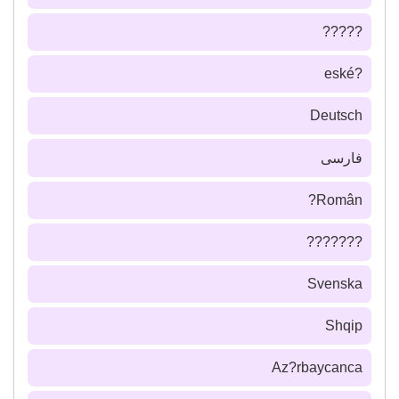
?????
?eské
Deutsch
فارسى
Român?
???????
Svenska
Shqip
Az?rbaycanca