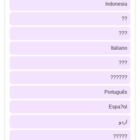
Indonesia
??
???
Italiano
???
??????
Português
Espa?ol
اردو
?????