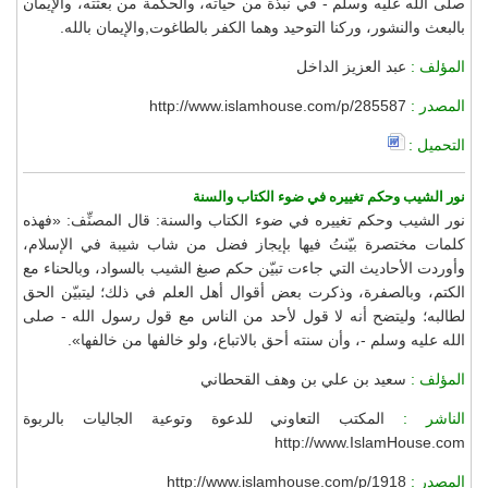
صلى الله عليه وسلم - في نبذة من حياته، والحكمة من بعثته، والإيمان
بالبعث والنشور، وركنا التوحيد وهما الكفر بالطاغوت,والإيمان بالله.
المؤلف :
عبد العزيز الداخل
المصدر :
http://www.islamhouse.com/p/285587
التحميل :
نور الشيب وحكم تغييره في ضوء الكتاب والسنة
نور الشيب وحكم تغييره في ضوء الكتاب والسنة: قال المصنِّف: «فهذه
كلمات مختصرة بيّنتُ فيها بإيجاز فضل من شاب شيبة في الإسلام،
وأوردت الأحاديث التي جاءت تبيّن حكم صبغ الشيب بالسواد، وبالحناء مع
الكتم، وبالصفرة، وذكرت بعض أقوال أهل العلم في ذلك؛ ليتبيّن الحق
لطالبه؛ وليتضح أنه لا قول لأحد من الناس مع قول رسول الله - صلى
الله عليه وسلم -، وأن سنته أحق بالاتباع، ولو خالفها من خالفها».
المؤلف :
سعيد بن علي بن وهف القحطاني
الناشر :
المكتب التعاوني للدعوة وتوعية الجاليات بالربوة
http://www.IslamHouse.com
المصدر :
http://www.islamhouse.com/p/1918