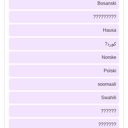
Bosanski
?????????
Hausa
كورد?
Norske
Polski
soomaali
Swahili
??????
???????