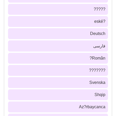
?????
?eské
Deutsch
فارسى
Român?
???????
Svenska
Shqip
Az?rbaycanca