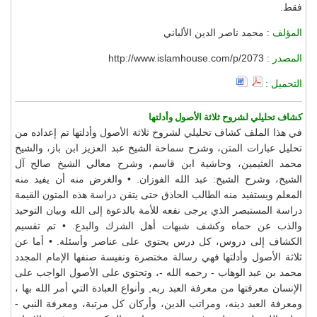
فقط.
المؤلف :
محمد ناصر الدين الألباني
المصدر :
http://www.islamhouse.com/p/2073
التحميل :
كشاف تحليلي لشروح ثلاثة الأصول وأدلتها
في هذا الملف كشاف تحليلي لشروح ثلاثة الأصول وأدلتها تم إعداده من
تحليل عبارات المتن، وشرح سماحة الشيخ عبد العزيز ابن باز، والشيخ
محمد العثيمين، وحاشية ابن قاسم، وشرح معالي الشيخ صالح آل
الشيخ، وشرح الشيخ: عبد الله الفوزان. • والغرض منه أن يفيد منه
المعلم ويستفيد منه الطالب الحاذق حتى يتقن دراسة هذه المتون القيمة
دراسة المستبصر الذي يرجى نفعه للأمة بالدعوة إلى الله وبيان التوحيد
والذب عن حماه وكشف شبهات أهل الشرك والبدع. • تم تقسيم
الكشاف إلى دروس، كل درس يحتوي على عناصر وأسئلة. • أما عن
ثلاثة الأصول وأدلتها فهي رسالة مختصرة ونفيسة صنفها الإمام المجدد
محمد بن عبد الوهاب - رحمه الله -، وتحتوي على الأصول الواجب على
الإنسان معرفتها من معرفة العبد ربه, وأنواع العبادة التي أمر الله بها ،
ومعرفة العبد دينه، ومراتب الدين، وأركان كل مرتبة، ومعرفة النبي -