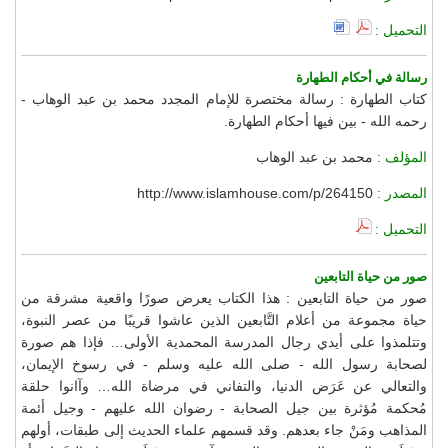
التحميل :
رسالة في أحكام الطهارة
كتاب الطهارة : رسالة مختصرة للإمام المجدد محمد بن عبد الوهاب -
رحمه الله - بين فيها أحكام الطهارة.
المؤلف :
محمد بن عبد الوهاب
المصدر :
http://www.islamhouse.com/p/264150
التحميل :
صور من حياة التابعين
صور من حياة التابعين : هذا الكتاب يعرض صورًا واقعية مشرقة من
حياة مجموعة من أعلام التَّابعين الذين عاشوا قريبًا من عصر النبوة،
وتتلمذوا على أيدي رجال المدرسة المحمدية الأولى… فإذا هم صورة
لصحابة رسول الله - صلى الله عليه وسلم - في رسوخ الإيمان،
والتعالي عن عَرَض الدنيا، والتفاني في مرضاة الله… وآانوا حلقة
مُحكمة مُؤثرة بين جيل الصحابة - رضوان الله عليهم - وجيل أئمة
المذاهب ومَنْ جاء بعدهم. وقد قسمهم علماء الحديث إلى طبقات، أولهم