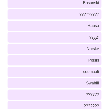
Bosanski
?????????
Hausa
كورد?
Norske
Polski
soomaali
Swahili
??????
???????