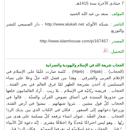
7 جمادى الآخرة سنة 1415هـ.
المؤلف :
سعد بن عبد الله الحميد
الناشر :
شبكة الألوكة http://www.alukah.net - دار الصميعي للنشر
والتوزيع
المصدر :
http://www.islamhouse.com/p/167457
التحميل :
الحجاب شريعة الله في الإسلام واليهودية والنصرانية
(الحجاب) .. (Hijab) .. (Hijeb) .. كلمة صارت عَلَمًا على الإسلام في
الإعلام الغربي والشرقي... وهذا من فضل الله جلّ وعلا على نساء
المسلمين إذ أخذن بشريعة الطهر لمّا غرق العالم في بحر الفتنة...
الحجاب .. فريضة ربّانيّة في الإسلام .. بلا ريب .. أراد العالمانيون خلعها
من جذورها الممتدة في أعماق نصوص القرآن والسنّة .. قالوا في
الحجاب كلّ قول مشين .. نثروا شبهاتهم .. نبشوا في أرض الفتنة,
وزرعوا دعواتهم إلى السفور .. فكان في الكتاب الذي بين يديك الرد!
الحجاب .. شعار العفّة ..عنوان انتماء ترفعه كلّ مسلمة على هدى من
ربّها .. وهو ليس اختراعًا مُحدثًا ولا اختلاقًا مفترى .. إنّه دعوة كلّ الأنبياء
..! قيل .. الحجاب بدعة إسلاميّة لم تعرفها اليهوديّة .. فكان الرد! قيل ..