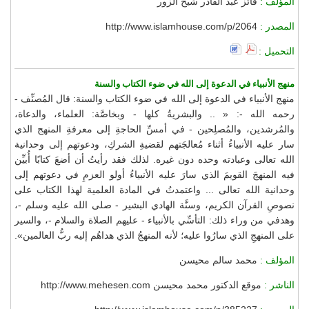
المؤلف :
فائز عبد القادر شيخ الزور
المصدر :
http://www.islamhouse.com/p/2064
التحميل :
منهج الأنبياء في الدعوة إلى الله في ضوء الكتاب والسنة
منهج الأنبياء في الدعوة إلى الله في ضوء الكتاب والسنة: قال المُصنِّف -
رحمه الله -: « .. والبشريةُ كلها - وبخاصَّة: العلماء، والدعاة،
والمُرشدين، والمُصلِحين - في أمسِّ الحاجةِ إلى معرفةِ المنهج الذي
سار عليه الأنبياءُ أثناء مُعالجَتهم لقضيةِ الشركِ، ودعوتهم إلى وحدانية
الله تعالى وعبادته وحده دون غيره. لذلك فقد رأيتُ أن أضعَ كتابًا أُبيِّن
فيه المنهجَ القويمَ الذي سارَ عليه الأنبياءُ أولو العزمِ في دعوتهم إلى
وحدانية الله تعالى ... واعتمدتُ في المادة العلمية لهذا الكتاب على
نصوصِ القرآن الكريم، وسنَّة الهادي البشير - صلى الله عليه وسلم -،
وهدفي من وراء ذلك: التأسِّي بالأنبياء - عليهم الصلاة والسلام -، والسير
على المنهجِ الذي سارُوا عليه؛ لأنه المنهجُ الذي هداهُم إليه ربُّ العالمين».
المؤلف :
محمد سالم محيسن
الناشر :
موقع الدكتور محمد محيسن http://www.mehesen.com