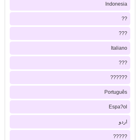
Indonesia
??
???
Italiano
???
??????
Português
Espa?ol
اردو
?????