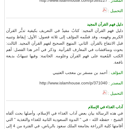
المصدر :
http://www.islamhouse.com/p/385227
التحميل :
دليل فهم القرآن المجيد
دليل فهم القرآن المجيد: كتابٌ مفيدٌ في التعريف بكيفية تدبُّر القرآن
الكريم وفهمه، وقد قسَّمه المؤلف إلى ثلاثة فصول: الأول: إيقاظ وتنبيه
قبل الانتفاع بالقرآن. الثاني: المنهج الصحيح لفهم القرآن المجيد. الثالث:
بحوث ومناقشات في المعارف القرآنية. وذكر في آخر هذا الفصل: أهم
الكتب المُعينة على فهم القرآن وعلومه. الخاتمة: وفيها تنبيهاتٌ بديعة
نافعة.
المؤلف :
أحمد بن مسفر بن معجب العتيبي
المصدر :
http://www.islamhouse.com/p/371040
التحميل :
آداب الغذاء في الإسلام
في هذه الرسالة بيان بعض آداب الغذاء في الإسلام، وأصلها بحث ألقاه
الشيخ - حفظه الله - في " الندوة السعودية الثانية للغذاء والتغذية " التي
أقامتها كلية الزراعة بجامعة الملك سعود بالرياض، في الفترة من 4 إلى