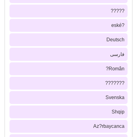
?????
?eské
Deutsch
فارسى
Român?
???????
Svenska
Shqip
Az?rbaycanca