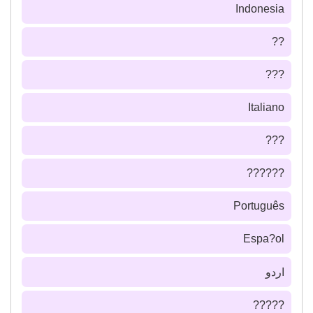
Indonesia
??
???
Italiano
???
??????
Português
Espa?ol
اردو
?????