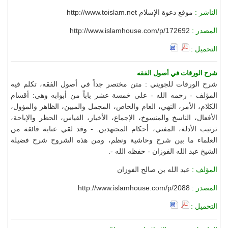
الناشر :
موقع دعوة الإسلام http://www.toislam.net
المصدر :
http://www.islamhouse.com/p/172692
التحميل :
شرح الورقات في أصول الفقه
شرح الورقات للجويني : متن مختصر جداً في أصول الفقه، تكلم فيه
المؤلف - رحمه الله - على خمسة عشر باباً من أبوابه وهي: أقسام
الكلام، الأمر، النهي، العام والخاص، المجمل والمبين، الظاهر والمؤول،
الأفعال، الناسخ والمنسوخ، الإجماع، الأخبار، القياس، الحظر والإباحة،
ترتيب الأدلة، المفتي، أحكام المجتهدين. - وقد لقي عناية فائقة من
العلماء ما بين شرح وحاشية ونظم، ومن هذه الشروح شرح فضيلة
الشيخ عبد الله الفوزان - حفظه الله -.
المؤلف :
عبد الله بن صالح الفوزان
المصدر :
http://www.islamhouse.com/p/2088
التحميل :