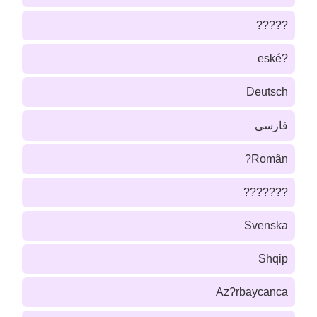
?????
?eské
Deutsch
فارسى
Român?
???????
Svenska
Shqip
Az?rbaycanca