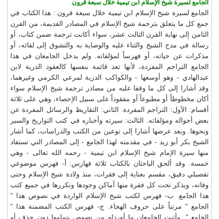
الجامع لسيرة شيخ الإسلام ابن تيمية خلال سبعة قرون
الجامع لسيرة شيخ الإسلام ابن تيمية خلال سبعة قرون : هذا الكتاب في
جمع كل ما يتعلق بترجمة شيخ الإسلام في المصادر القديمة، من القرن
الثامن إلى نهاية القرن الثالث عشر، سواء أكانت ترجمة ضمن كتاب، أو
رسالة في مدح الشيخ والثناء عليه والوصاية به والتشوق إلى لقائه، أو
مذكرات عن حياته، أو فهرساً لمؤلفاته. ولم يدخل الجامعان في هذا
الجامع التراجم المفردة، لأنها تعد قائمة بنفسها كالعقود الدرية لابن
عبدالهادي - وهو أوسعها - والكواكب الدرية لمرعي الكرمي وغيرهما،
وقد أشارا إلى كل ما وقفا عليه من مصادر ترجمة شيخ الإسلام سواء
أكان مخطوطاً أو مطبوعاً أو مفقوداً على سبيل الإحصاء، وهي على ثلاثة
أقسام: الأول: التراجم المفردة. الثاني: التقاريظ والرسائل المفردة عن
بعض أحواله ومؤلفاته. الثالث: سيرته وأخباره في كتب التواريخ والسير
ونحوها. وبعد عرضها أشارا إلى نوعين من الكتب والدراسات، كما أشار
الشيخ بكر أبو زيد - في مقدمته لهذا الجامع - إلى المصادر التي تستفاد
منها سيرة الإمام شيخ الإسلام ابن تيمية - رحمه الله تعالى - وهي
خمسة. وقد ألحق الباحثان بالكتاب ثلاثة فهارس: أ- فهرس موضوعي
تفصيلي دقيق، مقسم بعناية إلى فقرات، منذ ولادة شيخ الإسلام وحتى
وفاته، ويذكر تحت كل فقرة منها أماكن وجودها وتكررها في جميع كتب
هذا الجامع. ب- فهرس لكتب شيخ الإسلام الواردة في نصوص هذا "
الجامع " مرتباً على حروف الهجاء. ج- فهرس الكتب المضمنة هذا "
الجامع ". وأثبت الجامعان ما أورداه من نصوص بتمامها دون حذف أو