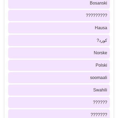
Bosanski
?????????
Hausa
كورد?
Norske
Polski
soomaali
Swahili
??????
???????