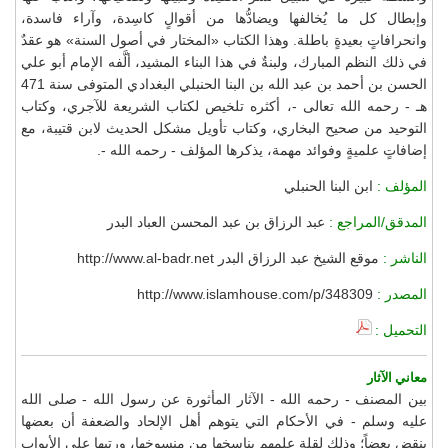
وإبطال كل ما يُخالفها ويضادُّها من أقوالٍ كاسِدة، وآراء فاسدة،
وانحرافاتٍ بعيدةٍ باطلة. وهذا الكتاب «المختار في أصول السنة» هو عقدٌ
في ذلك النظم المبارك، ولبنةٌ في هذا البناء المشيد، ألَّفه الإمام أبو علي
الحسن بن أحمد بن عبد الله بن البنا الحنبلي البغدادي المتوفى سنة 471
هـ - رحمه الله تعالى -، أكثره تلخيص لكتاب الشريعة للآجري، وكتاب
التوحيد من صحيح البخاري، وكتاب تأويل مشكل الحديث لابن قتيبة، مع
إضافاتٍ علميةٍ وفوائد مهمة، يذكرها المؤلف - رحمه الله -.
المؤلف :
ابن البنا الحنبلي
المدقق/المراجع :
عبد الرزاق بن عبد المحسن العباد البدر
الناشر :
موقع الشيخ عبد الرزاق البدر http://www.al-badr.net
المصدر :
http://www.islamhouse.com/p/348309
التحميل :
معاني الآثار
بين المصنف - رحمه الله - الآثار المأثورة عن رسول الله - صلى الله
عليه وسلم - في الأحكام التي يتوهم أهل الإلحاد والضعفة أن بعضها
ينقض بعضاً؛ وذلك لقلة علمهم بناسخها من منسوخها، ورتبها على الأبواب