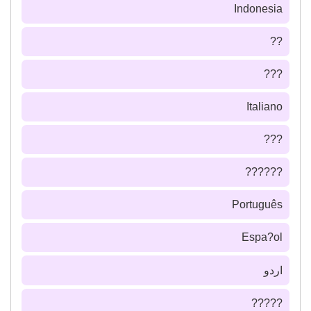
Indonesia
??
???
Italiano
???
??????
Português
Espa?ol
اردو
?????