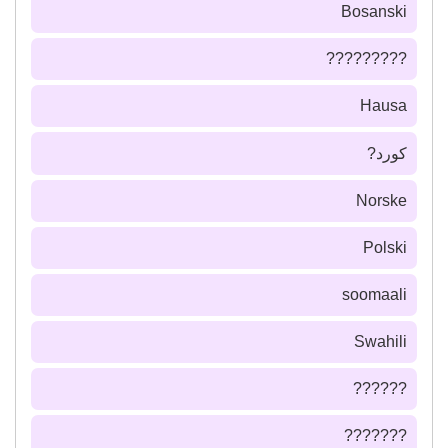
Bosanski
?????????
Hausa
كورد?
Norske
Polski
soomaali
Swahili
??????
???????