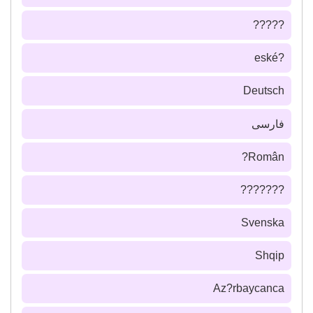
?????
?eské
Deutsch
فارسى
Român?
???????
Svenska
Shqip
Az?rbaycanca