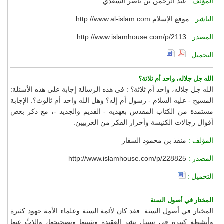
المؤلف :
عبد الرحمن بن ناصر السعدي
الناشر :
موقع الإسلام http://www.al-islam.com
المصدر :
http://www.islamhouse.com/p/2113
التحميل :
الله جل جلاله، واحد أم ثلاثة؟
الله جل جلاله، واحد أم ثلاثة؟ : في هذه الرسالة إجابة على هذه الأسئلة:
المسيح - عليه السلام - رسول أم إله؟ وهل الله واحد أم ثالوث؟. الإجابة
مستمدة من الكتاب المقدس بعهديه - القديم والجديد -، مع ذكر بعض
أقوال رجالات الكنيسة وأحرار الفكر من الغربيين.
المؤلف :
منقذ بن محمود السقار
المصدر :
http://www.islamhouse.com/p/228825
التحميل :
المختار في أصول السنة
المختار في أصول السنة: فقد كان لأئمة السنة وعلماء الأمة جهود كثيرة
وأنشطة كبيرة في سبيل نشر العقيدة وتثبيتها وتصحيحها، والذبِّ عنها