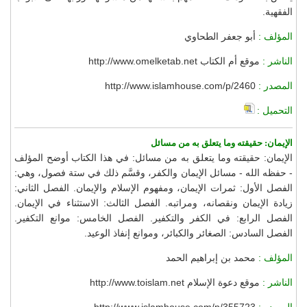
الفقهية.
المؤلف :
أبو جعفر الطحاوي
الناشر :
موقع أم الكتاب http://www.omelketab.net
المصدر :
http://www.islamhouse.com/p/2460
التحميل :
الإيمان: حقيقته وما يتعلق به من مسائل
الإيمان: حقيقته وما يتعلق به من مسائل: في هذا الكتاب أوضح المؤلف
- حفظه الله - مسائل الإيمان والكفر، وقسَّم ذلك في ستة فصول، وهي:
الفصل الأول: ثمرات الإيمان، ومفهوم الإسلام والإيمان. الفصل الثاني:
زيادة الإيمان ونقصانه، ومراتبه. الفصل الثالث: الاستثناء في الإيمان.
الفصل الرابع: في الكفر والتكفير. الفصل الخامس: موانع التكفير.
الفصل السادس: الصغائر والكبائر، وموانع إنفاذ الوعيد.
المؤلف :
محمد بن إبراهيم الحمد
الناشر :
موقع دعوة الإسلام http://www.toislam.net
المصدر :
http://www.islamhouse.com/p/355723