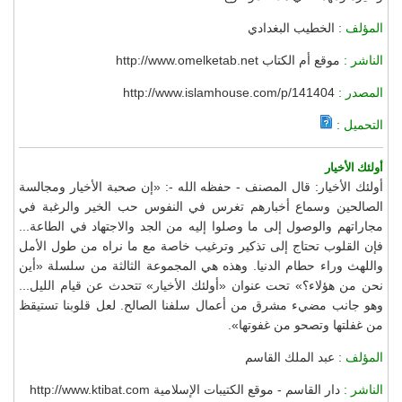
المؤلف :
الخطيب البغدادي
الناشر :
موقع أم الكتاب http://www.omelketab.net
المصدر :
http://www.islamhouse.com/p/141404
التحميل :
أولئك الأخيار
أولئك الأخيار: قال المصنف - حفظه الله -: «إن صحبة الأخيار ومجالسة
الصالحين وسماع أخبارهم تغرس في النفوس حب الخير والرغبة في
مجاراتهم والوصول إلى ما وصلوا إليه من الجد والاجتهاد في الطاعة...
فإن القلوب تحتاج إلى تذكير وترغيب خاصة مع ما نراه من طول الأمل
واللهث وراء حطام الدنيا. وهذه هي المجموعة الثالثة من سلسلة «أين
نحن من هؤلاء؟» تحت عنوان «أولئك الأخيار» تتحدث عن قيام الليل...
وهو جانب مضيء مشرق من أعمال سلفنا الصالح. لعل قلوبنا تستيقظ
من غفلتها وتصحو من غفوتها».
المؤلف :
عبد الملك القاسم
الناشر :
دار القاسم - موقع الكتيبات الإسلامية http://www.ktibat.com