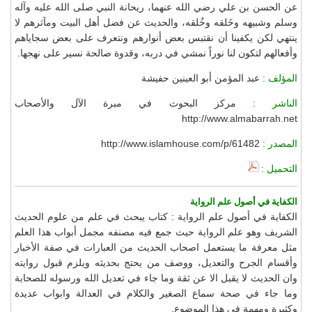
عن الحسن بن علي رضي الله عنهما، ريحانة النبي صلى الله عليه وآله
وسلم وشبيهه وخَلقه وخُلقه، والحديث عن فضل أهل البيت ومآثرهم لا
ينتهي لكن يكفينا أن نقتبس بعض أنوارهم ونتعرف على بعض سجاياهم
وأفعالهم لتكون لنا نوراً نمشي في دربه، وقدوة صالحة نسير على نهجها.
المؤلف :
عبد المؤمن أبو العينين حفيشة
الناشر :
مركز البحوث في مبرة الآل والأصحاب
http://www.almabarrah.net
المصدر :
http://www.islamhouse.com/p/61482
التحميل :
الكفاية في أصول علم الرواية
الكفاية في أصول علم الرواية : كتاب يبحث في علم من علوم الحديث
الشريف وهو علم الرواية حيث جمع فيه مصنفه مجمل أبواب هذا العلم
مثل معرفة ما يستعمل اصحاب الحديث من العبارات في صفة الأخبار
وأقسام الجرح والتعديل، ووصف من يحتج بحديثه ويلزم قبول روايته
وان الحديث لا يقبل الا عن ثقة وما جاء في تعديل الله ورسوله للصحابة
وما جاء في صحة سماع الصغير والكلام في العدالة وابواب عديدة
وكثيرة ومهمة في هذا الموضوع.