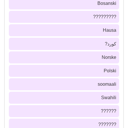
Bosanski
?????????
Hausa
كورد?
Norske
Polski
soomaali
Swahili
??????
???????