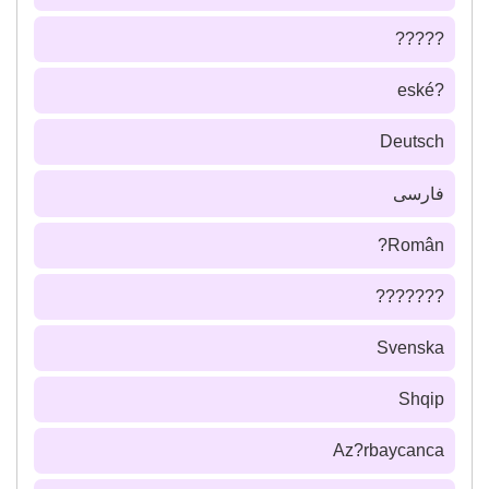
?????
?eské
Deutsch
فارسى
Român?
???????
Svenska
Shqip
Az?rbaycanca