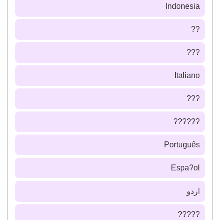
Indonesia
??
???
Italiano
???
??????
Português
Espa?ol
اردو
?????