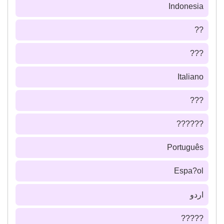
Indonesia
??
???
Italiano
???
??????
Português
Espa?ol
اردو
?????