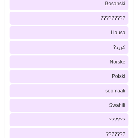
Bosanski
?????????
Hausa
كورد?
Norske
Polski
soomaali
Swahili
??????
???????