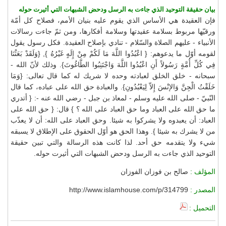
بيان حقيقة التوحيد الذي جاءت به الرسل ودحض الشبهات التي أثيرت حوله
فإن العقيدة هي الأساس الذي يقوم عليه بنيان الأمم، فصلاح كل أمّة
ورقيّها مربوط بسلامة عقيدتها وسلامة أفكارها، ومن ثمّ جاءت رسالات
الأنبياء - عليهم الصلاة والسّلام - تنادي بإصلاح العقيدة. فكل رسول يقول
لقومه أوّل ما يدعوهم: { اعْبُدُوا اللَّهَ مَا لَكُمْ مِنْ إِلَهٍ غَيْرُهُ }, {وَلَقَدْ بَعَثْنَا
فِي كُلِّ أُمَّةٍ رَسُولاً أَنِ اعْبُدُوا اللَّهَ وَاجْتَنِبُوا الطَّاغُوتَ}. وذلك لأنّ الله -
سبحانه - خلق الخلق لعبادته وحده لا شريك له كما قال تعالى: {وَمَا
خَلَقْتُ الْجِنَّ وَالإنْسَ إِلاّ لِيَعْبُدُونِ}. والعبادة حق الله على عباده، كما قال
النّبيّ - صلى الله عليه وسلم - لمعاذ بن جبل - رضي الله عنه -: { أتدري
ما حق الله على العباد وما حق العباد على الله ؟ } قال: { حق الله على
العباد: أن يعبدوه ولا يشركوا به شيئا. وحق العباد على الله: أن لا يعذّب
من لا يشرك به شيئا }. وهذا الحق هو أوّل الحقوق على الإطلاق لا يسبقه
شيء ولا يتقدمه حق أحد. لذا كانت هذه الرسالة والتي تبين حقيقة
التوحيد الذي جاءت به الرسل ودحض الشبهات التي أثيرت حوله.
المؤلف :
صالح بن فوزان الفوزان
المصدر :
http://www.islamhouse.com/p/314799
التحميل :