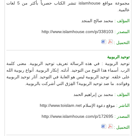
مجموعة مواقع islamhouse تنشر الكتاب حصرياً بأكثر من 5 لغات
عالمية.
المؤلف :
محمد صالح المنجد
المصدر :
http://www.islamhouse.com/p/338103
التحميل :
توحيد الربوبية
توحيد الربوبية : في هذه الرسالة تعريف توحيد الربوبية. معنى كلمة
الرب. أسماء هذا النوع من التوحيد. أدلته. إنكار الربوبية. أنواع ربوبية الله
على خلقه. توحيد الربوبية ليس هو الغايةَ في التوحيد. آثار توحيد الربوبية
وفوائده. ما ضد توحيد الربوبية؟ الفِرَق التي أشركت بالربوبية.
المؤلف :
محمد بن إبراهيم الحمد
الناشر :
موقع دعوة الإسلام http://www.toislam.net
المصدر :
http://www.islamhouse.com/p/172695
التحميل :