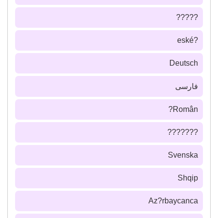
?????
?eské
Deutsch
فارسى
Român?
???????
Svenska
Shqip
Az?rbaycanca