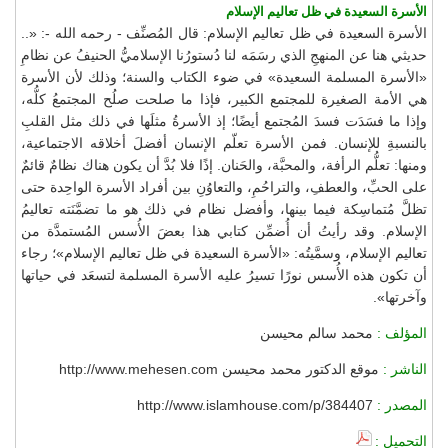
الأسرة السعيدة في ظل تعاليم الإسلام
الأسرة السعيدة في ظل تعاليم الإسلام: قال المُصنِّف - رحمه الله -: «..
حديثي هنا عن المنهجِ الذي رسَمَه لنا دُستورُنا الإسلاميُّ الحنيفُ عن نظامِ
«الأسرة المسلمة السعيدة» في ضوء الكتاب والسنة؛ وذلك لأن الأسرة
هي الأمة الصغيرة للمجتمع الكبير، فإذا ما صلحت صلُح المجتمعُ كلُّه،
وإذا ما فسَدَت فسدَ المُجتمع أيضًا؛ إذ الأسرةُ مثلَها في ذلك مثل القلبِ
بالنسبةِ للإنسان. فمن الأسرة تعلّم الإنسان أفضلَ أخلاقه الاجتماعية،
ومنها: تعلُّم الرأفة، والمحبَّة، والحَنان. إذًا فلا بُدَّ أن يكون هناك نظامٌ قائمٌ
على الحبِّ، والعطفِ، والتراحُمِ، والتعاوُنِ بين أفراد الأسرة الواحِدة حتى
تظلَّ مُتماسِكة فيما بينها، وأفضل نظام في ذلك هو ما تضمَّنَته تعاليمُ
الإسلام. وقد رأيتُ أن أُضمِّن كتابي هذا بعضَ الأُسس المُستمدَّة من
تعاليم الإسلام، وسمَّيتُه: «الأسرة السعيدة في ظل تعاليم الإسلام»؛ رجاء
أن تكون هذه الأُسس نورًا تسيرُ عليه الأسرة المسلمة لتسعَد في حياتها
وآخرتها».
المؤلف :
محمد سالم محيسن
الناشر :
موقع الدكتور محمد محيسن http://www.mehesen.com
المصدر :
http://www.islamhouse.com/p/384407
التحميل :