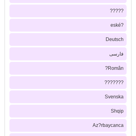
?????
?eské
Deutsch
فارسى
Român?
???????
Svenska
Shqip
Az?rbaycanca