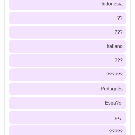
Indonesia
??
???
Italiano
???
??????
Português
Espa?ol
اردو
?????