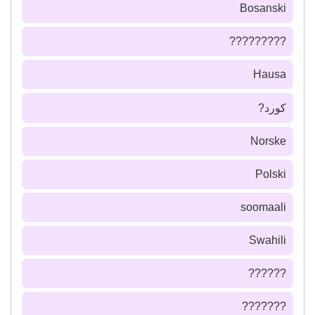
Bosanski
?????????
Hausa
كورد?
Norske
Polski
soomaali
Swahili
??????
???????