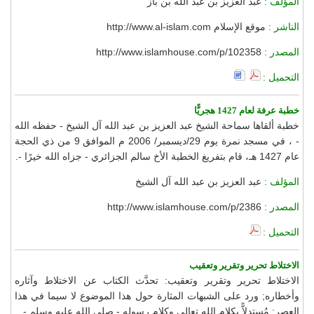
المؤلف :
عبد العزيز بن عبد الله بن باز
الناشر :
موقع الإسلام http://www.al-islam.com
المصدر :
http://www.islamhouse.com/p/102358
التحميل :
خطبة عرفة لعام 1427 هجريًّا
خطبة ألقاها سماحة الشيخ عبد العزيز بن عبد الله آل الشيخ - حفظه الله
- ، في مسجد نمرة يوم 29/ديسمبر/ 2006 م الموافق 9 من ذي الحجة
عام 1427 هـ، قام بتفريغ الخطبة الأخ سالم الجزائري - جزاه الله خيرًا -.
المؤلف :
عبد العزيز بن عبد الله آل الشيخ
المصدر :
http://www.islamhouse.com/p/2386
التحميل :
الاختلاط تحرير وتقرير وتعقيب
الاختلاط تحرير وتقرير وتعقيب: تحدَّث الكتاب عن الاختلاط وآثاره
وأخطاره; ورد على الشبهات المثارة حول هذا الموضوع لا سيما في هذا
العصر; مُستدلاًّ بكلام الله تعالى وكلام رسوله - صلى الله عليه وسلم -.