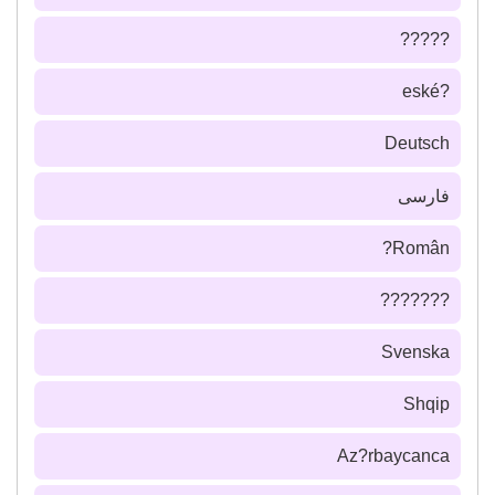
?????
?eské
Deutsch
فارسى
Român?
???????
Svenska
Shqip
Az?rbaycanca