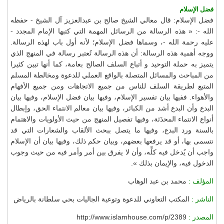
فضل الإسلام
فضل الإسلام: قال معالي الشيخ صالح بن عبدالعزيز آل الشيخ - حفظه
الله -: « هذه الرسالة من الرسائل المهمة التي كتبها الإمام المجدد -
عليه رحمة الله -، وسماها فضل الإسلام؛ لأنه أول باب لهذه الرسالة.
ووجه أهمية هذه الرسالة: أن هذه الرسالة تُعتبر رسالة في المنهج الذي
يتميز به حملة التوحيد و أتباع السلف الصالح بعامة، كما أنها تبين كثيرا
من المباحث والمسائل المتصلة بالواقع العملي للدعوة ومخالطة المسلم
المتبع لطريقة السلف للناس من جميع الاتجاهات ومن جميع الأفهام
والأهواء. ففيها بيان تفسير الإسلام، وفيها بيان فضل الإسلام، وفيها بيان
البدع وأن البدع أشد من الكبائر، وفيها بيان معالم الانتماء الحق، وإبطال
أنواع الانتماء المحدَثة، وفيها تفصيل المنهج من حيث الأولويات والاهتمام
بالسنة ورد البدع، وفيها ما يتصل ببحث الألقاب والشعارات التي قد
نتسمى بها، أو قد يرفعها بعضهم، وبيان حكم ذلك، وفيها بيان أن الإسلام
واجب أن يُدخل فيه كلِّه، وأن لا يفرق بين أمر وأمر فيه من حيث وجوب
الدخول فيه، والإيمان بذلك ».
المؤلف :
محمد بن عبد الوهاب
الناشر :
المكتب التعاوني للدعوة وتوعية الجاليات بحي سلطانة بالرياض
المصدر :
http://www.islamhouse.com/p/2389