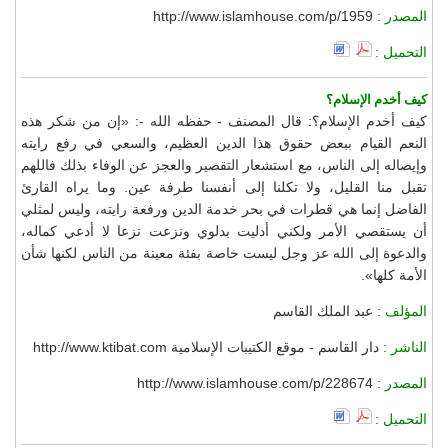
المصدر :
http://www.islamhouse.com/p/1959
التحميل :
كيف أخدم الإسلام؟
كيف أخدم الإسلام؟: قال المصنف - حفظه الله -: «إن من شكر هذه
النعم القيام ببعض حقوق هذا الدين العظيم، والسعي في رفع رايته
وإيصاله إلى الناس، مع استشعار التقصير والعجز عن الوفاء بذلك فاللهم
تقبل منا القليل، ولا تكلنا إلى أنفسنا طرفة عين. وما يراه القارئ
الفاضل إنما هي قطرات في بحر خدمة الدين ورفعة رايته، وليس لمثلي
أن يستقصي الأمر ولكني أدليت بدلوي ونزعت نزعا لا أدعي كماله،
والدعوة إلى الله عز وجل ليست خاصة بفئة معينة من الناس لكنها شأن
الأمة كلها».
المؤلف :
عبد الملك القاسم
الناشر :
دار القاسم - موقع الكتيبات الإسلامية http://www.ktibat.com
المصدر :
http://www.islamhouse.com/p/228674
التحميل :