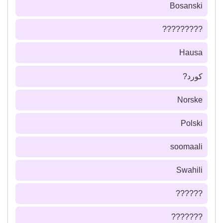
Bosanski
?????????
Hausa
كورد?
Norske
Polski
soomaali
Swahili
??????
???????