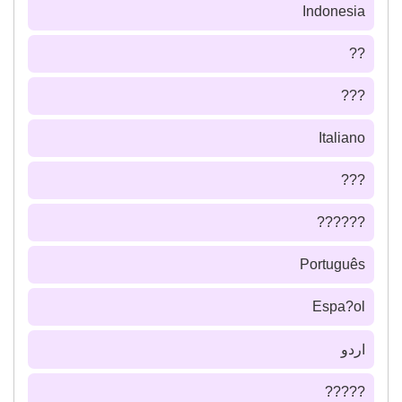
Indonesia
??
???
Italiano
???
??????
Português
Espa?ol
اردو
?????