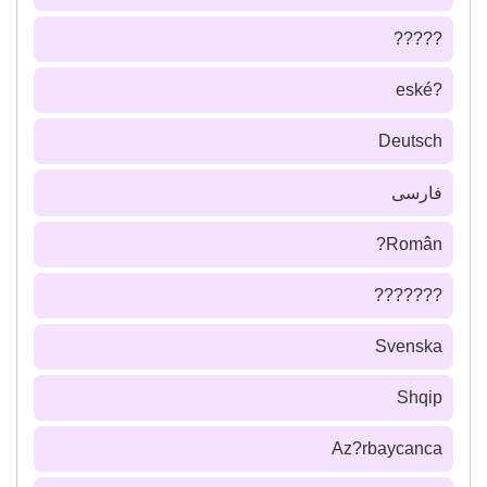
?????
?eské
Deutsch
فارسى
Român?
???????
Svenska
Shqip
Az?rbaycanca