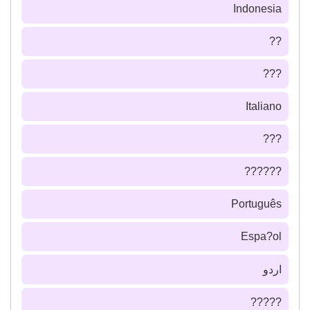
Indonesia
??
???
Italiano
???
??????
Português
Espa?ol
اردو
?????