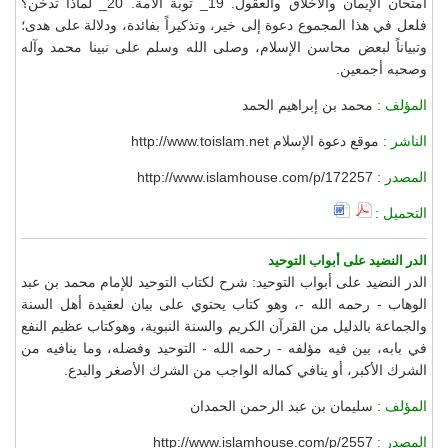
امتحان الإيمان والأخلاق والعقول. 19_ توبة الأمة. 20_ لماذا تدخن؟
فلعل في هذا المجموع دعوة إلى خير، وتذكيراً بفائدة، ودلالة على هدى؛
وتبياناً لبعض محاسن الإسلام، وصلى الله وسلم على نبينا محمد وآله
وصحبه أجمعين.
المؤلف :
محمد بن إبراهيم الحمد
الناشر :
موقع دعوة الإسلام http://www.toislam.net
المصدر :
http://www.islamhouse.com/p/172257
التحميل :
الدر النضيد على أبواب التوحيد
الدر النضيد على أبواب التوحيد: شرح لكتاب التوحيد للإمام محمد بن عبد
الوهاب - رحمه الله -، وهو كتاب يحتوي على بيان لعقيدة أهل السنة
والجماعة بالدليل من القرآن الكريم والسنة النبوية، وهوكتاب عظيم النفع
في بابه، بين فيه مؤلفه - رحمه الله - التوحيد وفضله، وما ينافيه من
الشرك الأكبر، أو ينافي كماله الواجب من الشرك الأصغر والبدع.
المؤلف :
سليمان بن عبد الرحمن الحمدان
المصدر :
http://www.islamhouse.com/p/2557