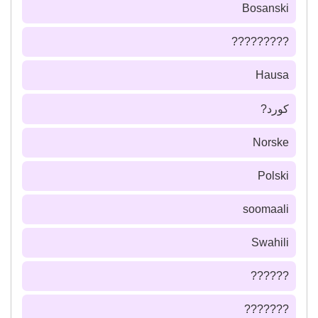
Bosanski
?????????
Hausa
كورد?
Norske
Polski
soomaali
Swahili
??????
???????