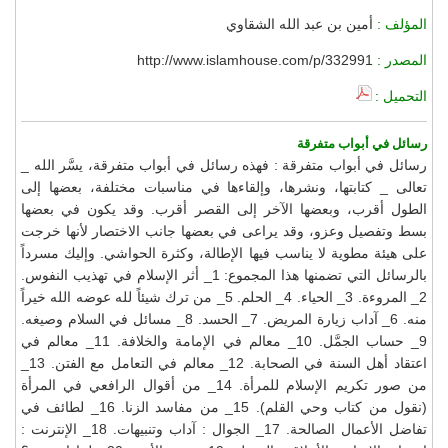
المؤلف :
أمين بن عبد الله الشقاوي
المصدر :
http://www.islamhouse.com/p/332991
التحميل :
رسائل في أبواب متفرقة
رسائل في أبواب متفرقة : فهذه رسائل في أبواب متفرقة، يسَّر الله _
تعالى _ كتابتها، ونشرها، وإلقاءها في مناسبات مختلفة، بعضها إلى
الطول أقرب، وبعضها الآخر إلى القصر أقرب. وقد يكون في بعضها
بسط وتفصيل وعزو، وقد يراعى في بعضها جانب الاختصار لأنها خرجت
على هيئة مطوية لا يناسب فيها الإطالة، وكثرة الحواشي. وإليك مسرداً
بالرسائل التي تضمنها هذا المجموع: 1_ أثر الإسلام في تهذيب النفوس.
2_ المروءة. 3_ الحياء. 4_ الحلم. 5_ من ترك شيئاً لله عوضه الله خيراً
منه. 6_ آداب زيارة المريض. 7_ الحسد. 8_ مسائل في السلام وصيغه.
9_ حساب الجمَّل. 10_ معالم في الإمامة والخلافة. 11_ معالم في
اعتقاد أهل السنة في الصحابة. 12_ معالم في التعامل مع الفتن. 13_
من صور تكريم الإسلام للمرأة. 14_ من أقوال الرافعي في المرأة
(نقول من كتاب وحي القلم). 15_ من مفاسد الزنا. 16_ لطائف في
تفاضل الأعمال الصالحة. 17_ الجوال : آداب وتنبيهات. 18_ الإنترنت :