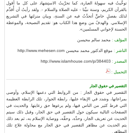
توخَّيتُ فيه سهولةَ العبارة، كما تحرَّيتُ الاستِشهاد على كل ما أقول
بالقرآن الكريم، وسنة نبيِّنا - عليه الصلاة والسلام -. ولقد رأيتُ أن أُقدِّم
لذلك بفصلٍ خاصٍّ أتحدَّثُ فيه عن السنةِ، وبيان منزلتها في التشريع
الإسلامي. والهدفُ من وضعِ هذا الكتاب هو: تقديم النصيحة، والموعظة
الحسنة لإخواني المسلمين».
المؤلف :
محمد سالم محيسن
الناشر :
موقع الدكتور محمد محيسن http://www.mehesen.com
المصدر :
http://www.islamhouse.com/p/384403
التحميل :
التقصير في حقوق الجار
التقصير في حقوق الجار : من الروابط التي دعمها الإسلام، وأوصى
بمراعاتها، وشدد في الإبقاء عليها، رابطة الجوار، تلك الرابطة العظيمة
التي فرط كثير من الناس فيها، ولم يرعوها حق رعايتها. والحديث في
الصفحات التالية سيكون حول التقصير في حق الجار، وقبل ذلك سيتم
الحديث عن تعريف الجار، وحدِّه، وحقِّه، ووصاية الإسلام به، ثم بعد ذلك
يتم الحديث عن مظاهر التقصير في حق الجار مع محاولة علاج تلك
المظاهر.