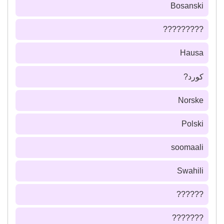
Bosanski
?????????
Hausa
كورد?
Norske
Polski
soomaali
Swahili
??????
???????