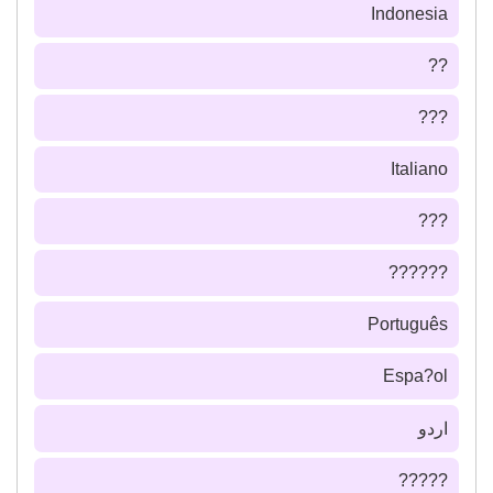
Indonesia
??
???
Italiano
???
??????
Português
Espa?ol
اردو
?????