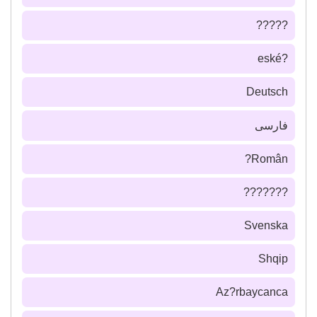
?????
?eské
Deutsch
فارسى
Român?
???????
Svenska
Shqip
Az?rbaycanca