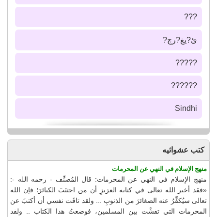
???
ئ?يغ?رچ?
?????
??????
Sindhi
كتب عشوائيه
منهج الإسلام في النهي عن المحرمات
منهج الإسلام في النهي عن المحرمات: قال المُصنِّف - رحمه الله -:
«فقد أخبر الله تعالى في كتابه العزيزِ أن من اجتنَبَ الكبائرَ؛ فإن الله
تعالى سيُكفِّرُ عنه الصغائرَ من الذنوبِ ... ولقد تاقَت نفسي أن أكتبَ عن
المحرمات التي تفشَّت بين المسلمين، فوضعتُ هذا الكتاب .. ولقد