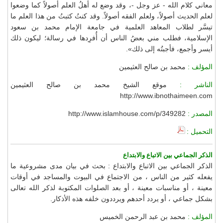
معاني كلام الله - عز وجل -، وقد وضع له أهلُ العلم أصولاً كما وضعوا
لعلم الحديث أصولاً، ولعلم الفقه أصولاً. وقد كنتُ كتبتُ من هذا العلم ما
تيسَّر لطلاب المعاهد العلمية في جامعة الإمام محمد بن سعود
الإسلامية، فطلب مني بعضُ الناس أن أُفرِدها في رسالة؛ ليكون ذلك
أيسر وأجمع، فأجبتُه إلى ذلك».
المؤلف :
محمد بن صالح العثيمين
الناشر :
موقع الشيخ محمد بن صالح العثيمين
http://www.ibnothaimeen.com
المصدر :
http://www.islamhouse.com/p/349282
التحميل :
الذكر الجماعي بين الاتباع والابتداع
الذكر الجماعي بين الاتباع والابتداع : بحث في بيان مدى مشروعية ما
يفعله كثير من الناس ، من الاجتماع في البيوت والمساجد في أوقات
معينة ، أو مناسبات معينة ، أو بعد الصلوات المكتوبة لذكر الله تعالى
بشكل جماعي ، أو يردد أحدهم ويرددون خلفه هذه الأذكار.
المؤلف :
محمد بن عبد الرحمن الخميس