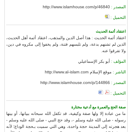
المصدر :
http://www.islamhouse.com/p/46840
التحميل :
اعتقاد أئمة الحديث
اعتقاد أئمة الحديث : هذا أصل الدين والمذهب، اعتقاد أئمة أهل الحديث،
الذين لم تشنهم بدعة، ولم تلبسهم فتنة، ولم يخفوا إلى مكروه في دين،
ولا تفرقوا عنه.
المؤلف :
أبو بكر الإسماعيلي
الناشر :
موقع الإسلام http://www.al-islam.com
المصدر :
http://www.islamhouse.com/p/144866
التحميل :
صفة الحج والعمرة مع أدعية مختارة
ما من عبادة إلا ولها صفة وكيفية، قد تكفل الله سبحانه ببيانها، أو بينها
رسوله - صلى الله عليه وسلم -، وقد حج النبي - صلى الله عليه وسلم -
بعد هجرته إلى المدينة حجة واحدة، وهي التي سميت بـحجة الوداع؛ لأنه