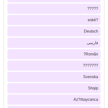
?????
?eské
Deutsch
فارسى
Român?
???????
Svenska
Shqip
Az?rbaycanca