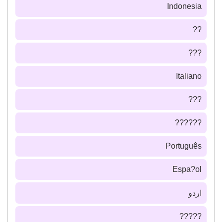
Indonesia
??
???
Italiano
???
??????
Português
Espa?ol
اردو
?????