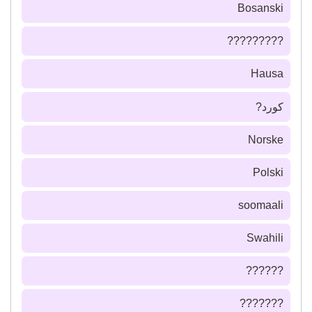
Bosanski
?????????
Hausa
كورد?
Norske
Polski
soomaali
Swahili
??????
???????