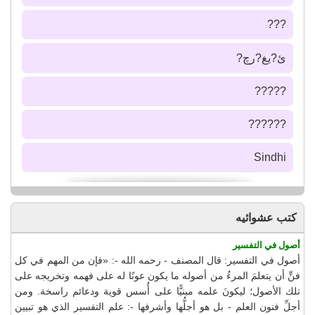
???
ئ?يغ?رچ?
?????
??????
Sindhi
كتب عشوائيه
أصول في التفسير
أصول في التفسير: قال المصنف - رحمه الله -: «فإن من المهم في كل
فنٍّ أن يتعلمَ المرءُ من أصوله ما يكون عونًا له على فهمه وتخريجه على
تلك الأصول؛ ليكونَ علمه مبنيًّا على أُسس قوية ودعائم راسخة. ومن
أجلِّ فنون العلم - بل هو أجلُّها وأشرفها -: علم التفسير الذي هو تبيين