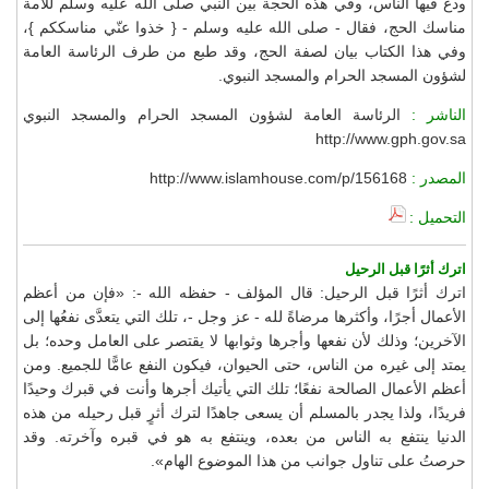
ودع فيها الناس، وفي هذه الحجة بين النبي صلى الله عليه وسلم للأمة
مناسك الحج، فقال - صلى الله عليه وسلم - { خذوا عنّي مناسككم }،
وفي هذا الكتاب بيان لصفة الحج، وقد طبع من طرف الرئاسة العامة
لشؤون المسجد الحرام والمسجد النبوي.
الناشر :
الرئاسة العامة لشؤون المسجد الحرام والمسجد النبوي
http://www.gph.gov.sa
المصدر :
http://www.islamhouse.com/p/156168
التحميل :
اترك أثرًا قبل الرحيل
اترك أثرًا قبل الرحيل: قال المؤلف - حفظه الله -: «فإن من أعظم
الأعمال أجرًا، وأكثرها مرضاةً لله - عز وجل -، تلك التي يتعدَّى نفعُها إلى
الآخرين؛ وذلك لأن نفعها وأجرها وثوابها لا يقتصر على العامل وحده؛ بل
يمتد إلى غيره من الناس، حتى الحيوان، فيكون النفع عامًّا للجميع. ومن
أعظم الأعمال الصالحة نفعًا؛ تلك التي يأتيك أجرها وأنت في قبرك وحيدًا
فريدًا، ولذا يجدر بالمسلم أن يسعى جاهدًا لترك أثرٍ قبل رحيله من هذه
الدنيا ينتفع به الناس من بعده، وينتفع به هو في قبره وآخرته. وقد
حرصتُ على تناول جوانب من هذا الموضوع الهام».