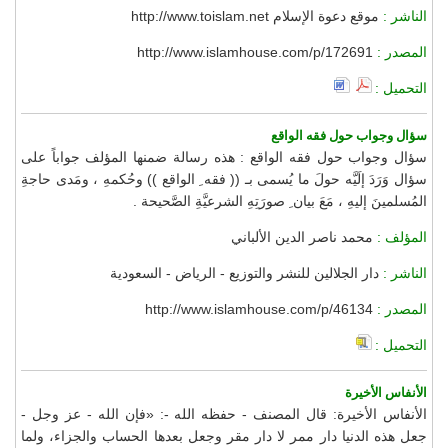
الناشر :
موقع دعوة الإسلام http://www.toislam.net
المصدر :
http://www.islamhouse.com/p/172691
التحميل :
سؤال وجواب حول فقه الواقع
سؤال وجواب حول فقه الواقع : هذه رسالة ضمنها المؤلف جواباً على
سؤال وَرَدَ إلَيَّه حولَ ما يُسمى بـ (( فقه ِ الواقع )) وحُكمهِ ، ومَدى حاجةِ
المُسلمينَ إليهِ ، مَعَ بيان ِ صورَتِهِ الشرعيَّةِ الصَّحيحة .
المؤلف :
محمد ناصر الدين الألباني
الناشر :
دار الجلالين للنشر والتوزيع - الرياض - السعودية
المصدر :
http://www.islamhouse.com/p/46134
التحميل :
الأنفاس الأخيرة
الأنفاس الأخيرة: قال المصنف - حفظه الله -: «فإن الله - عز وجل -
جعل هذه الدنيا دار ممر لا دار مقر وجعل بعدها الحساب والجزاء، ولما