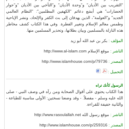
"التقريب بين الأديان" و"وحدة الأديان" و"التآخي بين الأديان "و"حوار
الحضارات" هي أبشع دعائم "الكهفين المظلمين": "النظام العالمي
الجديد" و"العولمة"، الذين يهدفان إلى بث الكفر والإلحاد، ونشر الإباحية
وطمس معالم الإسلام وتغيير الفطرة. وفي هذا الكتاب كشف مخاطر
هذه النازلة بالمسلمين وبيان بطلانها، وتحذير المسلمين منها.
المؤلف :
بكر بن عبد الله أبو زيد
الناشر :
موقع الإسلام http://www.al-islam.com
المصدر :
http://www.islamhouse.com/p/79736
التحميل :
الرسول كأنك تراه
هذا الكتاب يحتوي على أقوال الصحابة ومن رآه في وصف النبي - صلى
الله عليه وسلم - مفصلاً. - وقد وضعنا نسختين: الأولى مناسبة للطباعة -
والثانية خفيفة للقراءة.
الناشر :
موقع رسول الله http://www.rasoulallah.net
المصدر :
http://www.islamhouse.com/p/259316