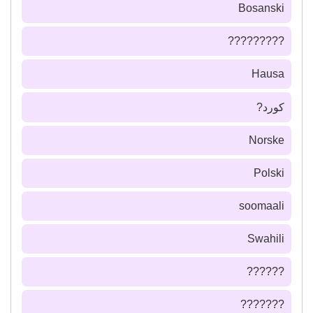
Bosanski
?????????
Hausa
كورد?
Norske
Polski
soomaali
Swahili
??????
???????