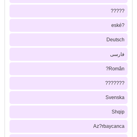
?????
?eské
Deutsch
فارسى
Român?
???????
Svenska
Shqip
Az?rbaycanca