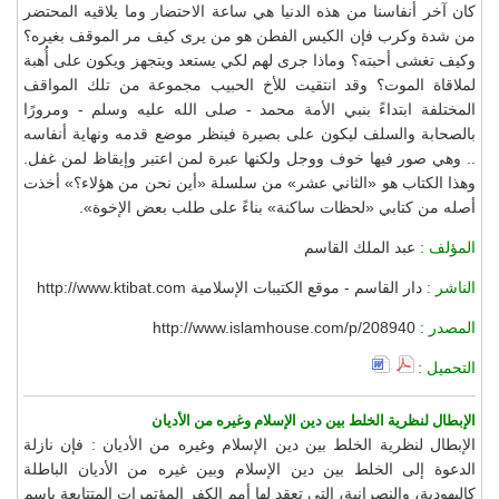
كان آخر أنفاسنا من هذه الدنيا هي ساعة الاحتضار وما يلاقيه المحتضر
من شدة وكرب فإن الكيس الفطن هو من يرى كيف مر الموقف بغيره؟
وكيف تغشى أحبته؟ وماذا جرى لهم لكي يستعد ويتجهز ويكون على أُهبة
لملاقاة الموت؟ وقد انتقيت للأخ الحبيب مجموعة من تلك المواقف
المختلفة ابتداءً بنبي الأمة محمد - صلى الله عليه وسلم - ومرورًا
بالصحابة والسلف ليكون على بصيرة فينظر موضع قدمه ونهاية أنفاسه
.. وهي صور فيها خوف ووجل ولكنها عبرة لمن اعتبر وإيقاظ لمن غفل.
وهذا الكتاب هو «الثاني عشر» من سلسلة «أين نحن من هؤلاء؟» أخذت
أصله من كتابي «لحظات ساكنة» بناءً على طلب بعض الإخوة».
المؤلف :
عبد الملك القاسم
الناشر :
دار القاسم - موقع الكتيبات الإسلامية http://www.ktibat.com
المصدر :
http://www.islamhouse.com/p/208940
التحميل :
الإبطال لنظرية الخلط بين دين الإسلام وغيره من الأديان
الإبطال لنظرية الخلط بين دين الإسلام وغيره من الأديان : فإن نازلة
الدعوة إلى الخلط بين دين الإسلام وبين غيره من الأديان الباطلة
كاليهودية، والنصرانية، التي تعقد لها أمم الكفر المؤتمرات المتتابعة باسم