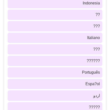
Indonesia
??
???
Italiano
???
??????
Português
Espa?ol
اردو
?????