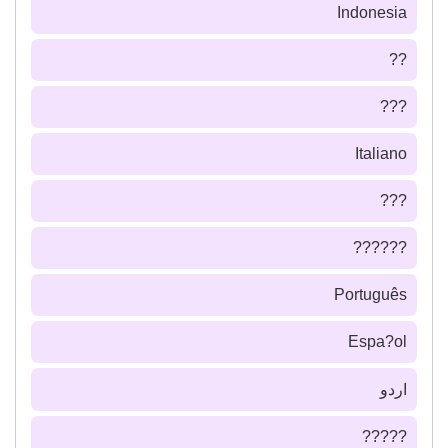
Indonesia
??
???
Italiano
???
??????
Português
Espa?ol
اردو
?????