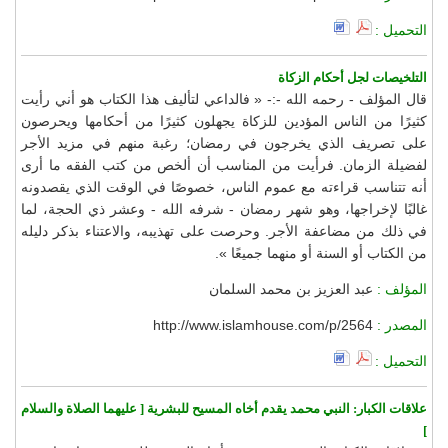
التحميل :
التلخيصات لجل أحكام الزكاة
قال المؤلف - رحمه الله -:- « فالداعي لتأليف هذا الكتاب هو أني رأيت
كثيرًا من الناس المؤدين للزكاة يجهلون كثيرًا من أحكامها ويحرصون
على تصريف الذي يخرجون في رمضان؛ رغبة منهم في مزيد الأجر
لفضيلة الزمان. فرأيت من المناسب أن ألخص من كتب الفقه ما أرى
أنه تتناسب قراءته مع عموم الناس، خصوصًا في الوقت الذي يقصدونه
غالبًا لإخراجها، وهو شهر رمضان - شرفه الله - وعشر ذي الحجة، لما
في ذلك من مضاعفة الأجر. وحرصت على تهذيبه، والاعتناء بذكر دليله
من الكتاب أو السنة أو منهما جميعًا ».
المؤلف :
عبد العزيز بن محمد السلمان
المصدر :
http://www.islamhouse.com/p/2564
التحميل :
علاقات الكبار: النبي محمد يقدم أخاه المسيح للبشرية [ عليهما الصلاة والسلام
]