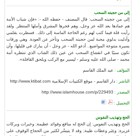
إلى من حجبته السحب
إلى من حجبته السحب: قال المصنف - حفظه الله -: «فإن شباب الأمة
هم عمادها بعد الله عز وجل، وهم فجرها المشرق وأملها المنتظر. ولقد
رأيت قلة فيما كتب لهم رغم الحاجة الماسة إلى ذلك.. فسطرت بقلمي
وأدليت بدلوي محبة لمن حجبته السحب وتأخر عن العودة. وهي ورقات
يسيرة متنوعة المواضيع.. أدعو الله - عز وجل - أن يبارك في قليلها، وأن
تكون سببًا في انقشاع السحب عن عين ذلك الشاب الذي تنتظره أمة
محمد - صلى الله عليه وسلم - ليسير مع الركب ويلحق القافلة».
المؤلف :
عبد الملك القاسم
الناشر :
دار القاسم - موقع الكتيبات الإسلامية http://www.ktibat.com
المصدر :
http://www.islamhouse.com/p/229493
التحميل :
الحج وتهذيب النفوس
الحج وتهذيب النفوس: إن الحج له منافع وفوائد عظيمة; وخيرات وبركات
غزيرة; وعِبَر وعظات طيبة; وقد لا يتيسَّر لكثير من الحجاج الوقوف على