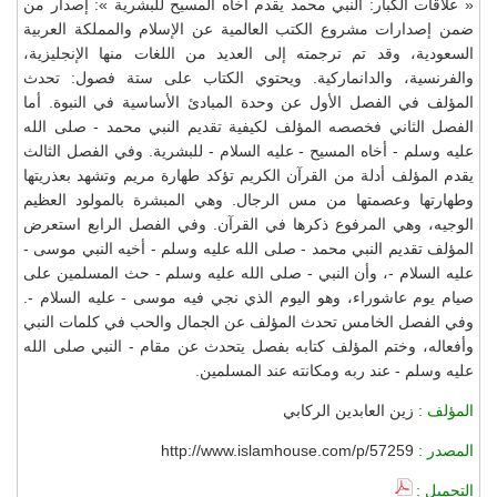
« علاقات الكبار: النبي محمد يقدم أخاه المسيح للبشرية »: إصدار من
ضمن إصدارات مشروع الكتب العالمية عن الإسلام والمملكة العربية
السعودية، وقد تم ترجمته إلى العديد من اللغات منها الإنجليزية،
والفرنسية، والدانماركية. ويحتوي الكتاب على ستة فصول: تحدث
المؤلف في الفصل الأول عن وحدة المبادئ الأساسية في النبوة. أما
الفصل الثاني فخصصه المؤلف لكيفية تقديم النبي محمد - صلى الله
عليه وسلم - أخاه المسيح - عليه السلام - للبشرية. وفي الفصل الثالث
يقدم المؤلف أدلة من القرآن الكريم تؤكد طهارة مريم وتشهد بعذريتها
وطهارتها وعصمتها من مس الرجال. وهي المبشرة بالمولود العظيم
الوجيه، وهي المرفوع ذكرها في القرآن. وفي الفصل الرابع استعرض
المؤلف تقديم النبي محمد - صلى الله عليه وسلم - أخيه النبي موسى -
عليه السلام -، وأن النبي - صلى الله عليه وسلم - حث المسلمين على
صيام يوم عاشوراء، وهو اليوم الذي نجي فيه موسى - عليه السلام -.
وفي الفصل الخامس تحدث المؤلف عن الجمال والحب في كلمات النبي
وأفعاله، وختم المؤلف كتابه بفصل يتحدث عن مقام - النبي صلى الله
عليه وسلم - عند ربه ومكانته عند المسلمين.
المؤلف :
زين العابدين الركابي
المصدر :
http://www.islamhouse.com/p/57259
التحميل :