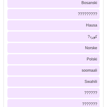
Bosanski
?????????
Hausa
كورد?
Norske
Polski
soomaali
Swahili
??????
???????