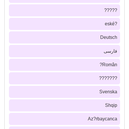
?????
?eské
Deutsch
فارسى
Român?
???????
Svenska
Shqip
Az?rbaycanca