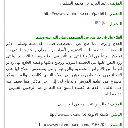
المؤلف :
عبد العزيز بن محمد السلمان
المصدر :
http://www.islamhouse.com/p/2561
التحميل :
العلاج والرقى بما صح عن المصطفى صلى الله عليه وسلم
العلاج والرقى بما صح عن المصطفى صلى الله عليه وسلم : ذكر
المصنف - حفظه الله - الأدعية والأوراد من القرآن والحديث الشريف،
ثم ذكر أنواعاً من الأدوية التي لها تأثير في العلاج وشفاء الأسقام، والتي
ورد النص عليها في الحديث النبوي، ووضح دلالتها وكيفية العلاج بها، وذكر
أنواعاً من الأمراض الجسدية والروحية والتي يستعصي العلاج لها على
الأطباء ذوي الاختصاص فيلجؤن إلى العلاج النبوي؛ كالسحر والعين، وذكر
ماشرع من عيادة المريض والدعاء له، إلى آخر ماذكر مما يعتمد فيه
على الدليل. - قدم له: فضيلة الشيخ عبد الله بن عبد الرحمن الجبرين -
حفظه الله -.
المؤلف :
خالد بن عبد الرحمن الجريسي
الناشر :
شبكة الألوكة http://www.alukah.net
المصدر :
http://www.islamhouse.com/p/166702