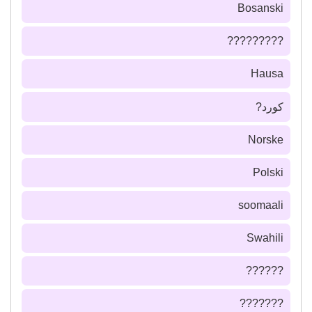
Bosanski
?????????
Hausa
كورد?
Norske
Polski
soomaali
Swahili
??????
???????