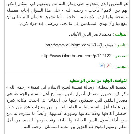
هو الطريق الذي يتخذونه حتى يمكن الله لهم ويضعهم في المكان اللائق
بهم بين الأمم؟ فأجاب - رحمه الله - على هذا السؤال إجابة مفصلة
واضحة. ولما لهذه الإجابة من حاجة، رأينا نشرها. فأسأل الله تعالى أن
ينفع بها وأن يهدي المسلمين إلى ما يحب ويرضى؛ إنه جواد كريم.
المؤلف :
محمد ناصر الدين الألباني
الناشر :
موقع الإسلام http://www.al-islam.com
المصدر :
http://www.islamhouse.com/p/117122
التحميل :
الكواشف الجلية عن معاني الواسطية
العقيدة الواسطية : رسالة نفيسة لشيخ الإسلام ابن تيمية - رحمه الله -
ذكر فيها جمهور مسائل أصول الدين، ومنهج أهل السنة والجماعة في
مصادر التلقي التي يعتمدون عليها في العقائد؛ لذا احتلت مكانة كبيرة
بين علماء أهل السنة وطلبة العلم، لما لها من مميزات عدة من حيث
اختصار ألفاظها ودقة معانيها وسهولة أسلوبها، وأيضاً ما تميزت به من
جمع أدلة أصول الدين العقلية والنقلية، وقد شرحها العديد من أهل
العلم، ومنهم الشيخ عبد العزيز بن محمد السلمان - رحمه الله -.