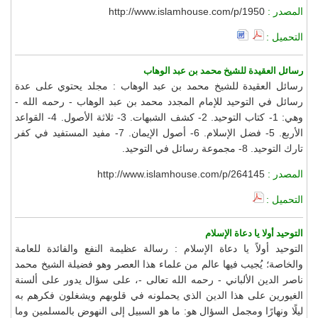
المصدر :
http://www.islamhouse.com/p/1950
التحميل :
رسائل العقيدة للشيخ محمد بن عبد الوهاب
رسائل العقيدة للشيخ محمد بن عبد الوهاب : مجلد يحتوي على عدة
رسائل في التوحيد للإمام المجدد محمد بن عبد الوهاب - رحمه الله -
وهي: 1- كتاب التوحيد. 2- كشف الشبهات. 3- ثلاثة الأصول. 4- القواعد
الأربع. 5- فضل الإسلام. 6- أصول الإيمان. 7- مفيد المستفيد في كفر
تارك التوحيد. 8- مجموعة رسائل في التوحيد.
المصدر :
http://www.islamhouse.com/p/264145
التحميل :
التوحيد أولا يا دعاة الإسلام
التوحيد أولاً يا دعاة الإسلام : رسالة عظيمة النفع والفائدة للعامة
والخاصة؛ يُجيب فيها عالم من علماء هذا العصر وهو فضيلة الشيخ محمد
ناصر الدين الألباني - رحمه الله تعالى -، على سؤال يدور على ألسنة
الغيورين على هذا الدين الذي يحملونه في قلوبهم ويشغلون فكرهم به
ليلًا ونهارًا ومجمل السؤال هو: ما هو السبيل إلى النهوض بالمسلمين وما