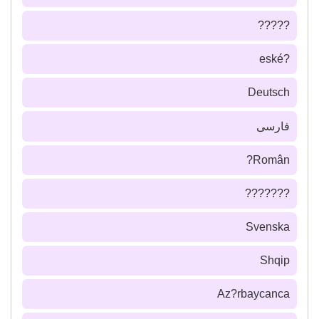
?????
?eské
Deutsch
فارسى
Român?
???????
Svenska
Shqip
Az?rbaycanca