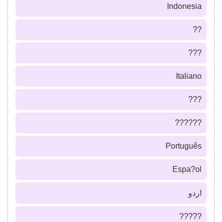
Indonesia
??
???
Italiano
???
??????
Português
Espa?ol
اردو
?????