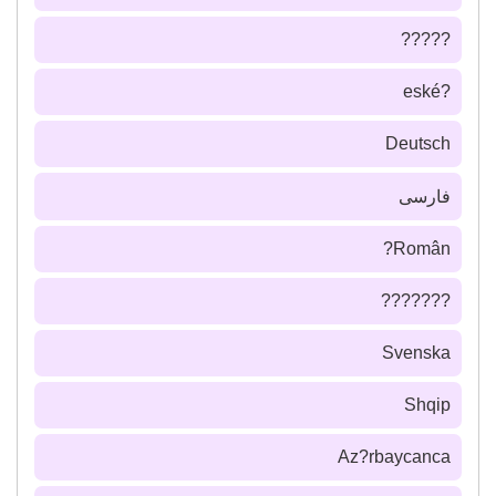
?????
?eské
Deutsch
فارسى
Român?
???????
Svenska
Shqip
Az?rbaycanca