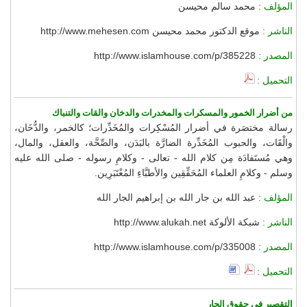
المؤلف :
محمد سالم محيسن
الناشر :
موقع الدكتور محمد محيسن http://www.mehesen.com
المصدر :
http://www.islamhouse.com/p/385228
التحميل :
من أضرار الخمور والمسكرات والمخدرات والدخان والقات والتنباك
رسالة مختصَرة في أضرار المُسْكِرات والمُخَدِّرات؛ كالخمر، والدُّخَان،
والْقَات، والحبوب المُخَدِّرة الضارَّة بالبَدَن، والصِّحَّة، والعقل، والمال،
وهي مُستَفادَة مِن كلام الله - تعالى - وكلامِ رسوله - صلى الله عليه
وسلم - وكلامِ العلماء المُحَقِّقِين والأطبَّاءِ المُعْتَبَرِين.
المؤلف :
عبد الله بن جار الله بن إبراهيم الجار الله
الناشر :
شبكة الألوكة http://www.alukah.net
المصدر :
http://www.islamhouse.com/p/335008
التحميل :
التقصير في حقوق الجار