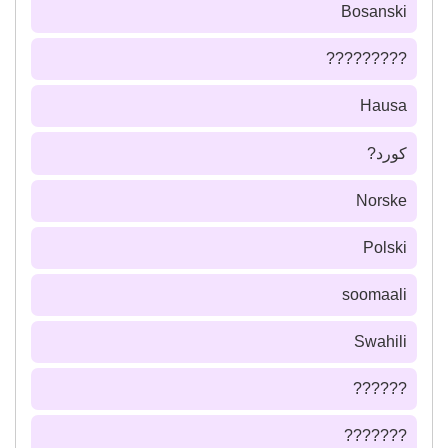
Bosanski
?????????
Hausa
كورد?
Norske
Polski
soomaali
Swahili
??????
???????