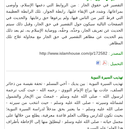
التقصير في حقوق الجار : من الروابط التي دعمها الإسلام، وأوصى
بمراعاتها، وشدد في الإبقاء عليها، رابطة الجوار، تلك الرابطة العظيمة
التي فرط كثير من الناس فيها، ولم يرعوها حق رعايتها. والحديث في
الصفحات التالية سيكون حول التقصير في حق الجار، وقبل ذلك سيتم
الحديث عن تعريف الجار، وحدِّه، وحقِّه، ووصاية الإسلام به، ثم بعد ذلك
يتم الحديث عن مظاهر التقصير في حق الجار مع محاولة علاج تلك
المظاهر.
المصدر :
http://www.islamhouse.com/p/172582
التحميل :
تهذيب السيرة النبوية
تهذيب السيرة النبوية : بين يديك - أخي المسلم - تحفة نفيسة من ذخائر
السلف، جادت بها يراع الإمام النووي - رحمه الله - حيث كتب ترجمة
لرسول الله - صلى الله عليه وسلم - جَمعتْ بين الإيجاز والشمول
لشمائله وسيرته - صلى الله عليه وسلم - حيث انتخب من سيرته -
صلى الله عليه وسلم - ما يعتبر بحق مدخلاً لدراسة السيرة النبوية؛
بحيث تكون للدارس وطالب العلم قاعدة معرفية، يطلع من خلالها على
مجمل حياته - صلى الله عليه وسلم - لينطلِقَ منها إلى الإحاطة بأطراف
هذا العلم؛ علم السيرة.