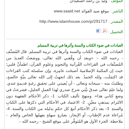
المؤلف :
وليد بن راشد السعيدان
الناشر :
موقع صيد الفوائد www.saaid.net
المصدر :
http://www.islamhouse.com/p/291717
التحميل :
العبادات في ضوء الكتاب والسنة وأثرها في تربية المسلم
العبادات في ضوء الكتاب والسنة وأثرها في تربية المسلم: قال المُصنِّف
- رحمه الله -: «وبعد أن وفَّقني الله تعالى، ووضعتُ العديدَ من
المُصنَّفات في القراءات القُرآنية والتجويدِ وعلومِ القرآن، اطمأنَّ قلبي؛
حيث إن المكتبةَ الإسلاميةَ أصبحَت عامِرة، وإن سلسلة كتب القراءات
قد اكتمَلَت، ولله الحمدُ. بعد ذلك اتجهتُ إلى الله تعالى بنيَّةٍ خالصةٍ،
وطلبتُ منه - سبحانه وتعالى - أن يُعينني على تحقيقِ رغبةٍ قديمةٍ عندي.
ولما علِمَ تعالى صدقَ نيَّتي شرحَ صدري لهذا العملِ الجليلِ، فشرعتُ في
وضعِ كتابي هذا». ومنهج تأليف الكتاب: 1- ذكر الأحكام الفقهية دون
الالتزام بمذهبٍ معيَّنٍ. 2- الاعتماد في الأحكام التي ذكرَها على الكتابِ
والسنةِ. 3- بعد ذكر الأحكام أتبعَ كل حكمٍ بدليله من الكتاب والسنة. 4-
مُراعاة عدم الإطنابِ، أو الإيجاز، بعبارةٍ سهلةٍ يفهمُها الخاص والعام. -
ملاحظة: الجزء الأول هو المُتوفِّر على موقع الشيخ - رحمه الله -.