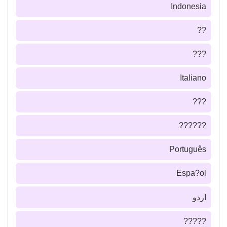
Indonesia
??
???
Italiano
???
??????
Português
Espa?ol
اردو
?????