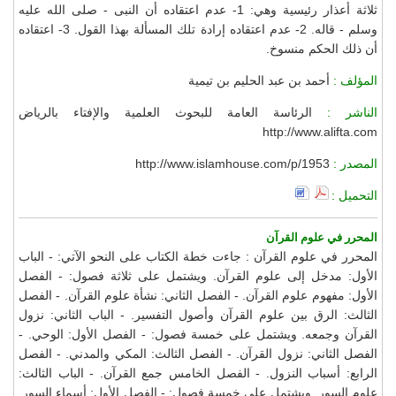
ثلاثة أعذار رئيسية وهي: 1- عدم اعتقاده أن النبى - صلى الله عليه
وسلم - قاله. 2- عدم اعتقاده إرادة تلك المسألة بهذا القول. 3- اعتقاده
أن ذلك الحكم منسوخ.
المؤلف :
أحمد بن عبد الحليم بن تيمية
الناشر :
الرئاسة العامة للبحوث العلمية والإفتاء بالرياض
http://www.alifta.com
المصدر :
http://www.islamhouse.com/p/1953
التحميل :
المحرر في علوم القرآن
المحرر في علوم القرآن : جاءت خطة الكتاب على النحو الآتي: - الباب
الأول: مدخل إلى علوم القرآن. ويشتمل على ثلاثة فصول: - الفصل
الأول: مفهوم علوم القرآن. - الفصل الثاني: نشأة علوم القرآن. - الفصل
الثالث: الرق بين علوم القرآن وأصول التفسير. - الباب الثاني: نزول
القرآن وجمعه. ويشتمل على خمسة فصول: - الفصل الأول: الوحي. -
الفصل الثاني: نزول القرآن. - الفصل الثالث: المكي والمدني. - الفصل
الرابع: أسباب النزول. - الفصل الخامس جمع القرآن. - الباب الثالث:
علوم السور. ويشتمل على خمسة فصول: - الفصل الأول: أسماء السور.