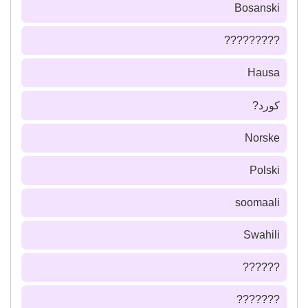
Bosanski
?????????
Hausa
كورد?
Norske
Polski
soomaali
Swahili
??????
???????