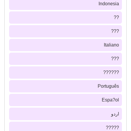
Indonesia
??
???
Italiano
???
??????
Português
Espa?ol
اردو
?????