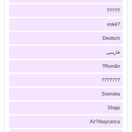
?????
?eské
Deutsch
فارسى
Român?
???????
Svenska
Shqip
Az?rbaycanca