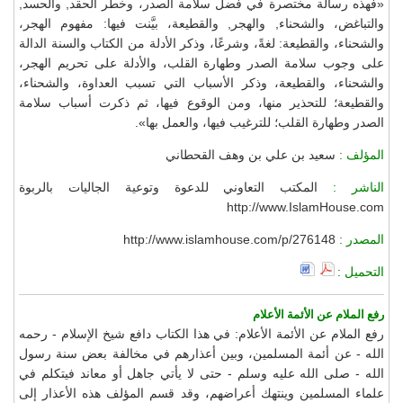
«فهذه رسالة مختصرة في فضل سلامة الصدر، وخطر الحقد, والحسد,
والتباغض، والشحناء, والهجر, والقطيعة، بيَّنت فيها: مفهوم الهجر،
والشحناء، والقطيعة: لغةً، وشرعًا، وذكر الأدلة من الكتاب والسنة الدالة
على وجوب سلامة الصدر وطهارة القلب، والأدلة على تحريم الهجر،
والشحناء، والقطيعة، وذكر الأسباب التي تسبب العداوة، والشحناء،
والقطيعة؛ للتحذير منها، ومن الوقوع فيها، ثم ذكرت أسباب سلامة
الصدر وطهارة القلب؛ للترغيب فيها، والعمل بها».
المؤلف :
سعيد بن علي بن وهف القحطاني
الناشر :
المكتب التعاوني للدعوة وتوعية الجاليات بالربوة
http://www.IslamHouse.com
المصدر :
http://www.islamhouse.com/p/276148
التحميل :
رفع الملام عن الأئمة الأعلام
رفع الملام عن الأئمة الأعلام: في هذا الكتاب دافع شيخ الإسلام - رحمه
الله - عن أئمة المسلمين، وبين أعذارهم في مخالفة بعض سنة رسول
الله - صلى الله عليه وسلم - حتى لا يأتي جاهل أو معاند فيتكلم في
علماء المسلمين وينتهك أعراضهم، وقد قسم المؤلف هذه الأعذار إلى