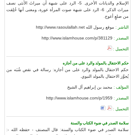
الإسلام والديانات الأخرى. 5- الرد على شبهة أن ميراثَ الأُنثى نصف
ميراث الذكر. 6- الرد على شبهة صوت المرأة عورة، ومعنى أنها خُلِقت
من ضلعٍ أعوج.
الناشر :
موقع رسول الله http://www.rasoulallah.net
المصدر :
http://www.islamhouse.com/p/381129
التحميل :
حكم الاحتفال بالمولد والرد على من أجازه
حكم الاحتفال بالمولد والرد على من أجازه: رسالة في نقض شُبَه من
يُجوِّز الاحتفال بالمولد النبوي.
المؤلف :
محمد بن إبراهيم آل الشيخ
المصدر :
http://www.islamhouse.com/p/1959
التحميل :
سلامة الصدر في ضوء الكتاب والسنة
سلامة الصدر في ضوء الكتاب والسنة: قال المصنف - حفظه الله -: